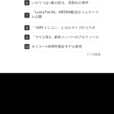
いのうつは×奏が語る、音割れの美学
『LuckyFes'26』ABEMA配信タイムテーブ
ル公開
「1DAYメニコン」とホロライブがコラボ
『ラヴ上等2』参加メンバーのプロフィール
セイコー145周年限定モデル発売
17:14更新