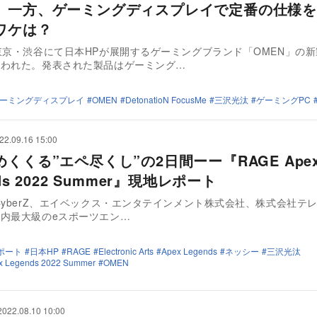
 一方、ゲーミングディスプレイで定番の仕様を
ワケは？
東京・渋谷にて日本HPが展開するゲーミングブランド「OMEN」の
なわれた。発表された製品はゲーミング…
ーミングディスプレイ
OMEN
DetonatioN FocusMe
三沢光汰
ゲーミングPC
22.09.16 15:00
くくる”エペ尽くし”の2日間ーー『RAGE Ape
nds 2022 Summer』現地レポート
CyberZ、エイベックス・エンタテインメント株式会社、株式会社テレヒ
内最大級のeスポーツエン…
ポート
日本HP
RAGE
Electronic Arts
Apex Legends
ネッシー
三沢光汰
 Legends 2022 Summer
OMEN
2022.08.10 10:00