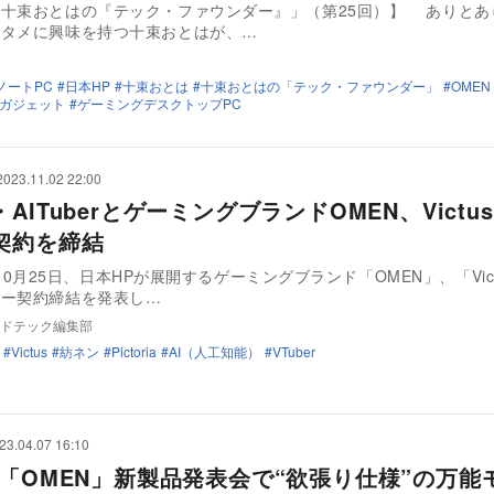
束おとはの『テック・ファウンダー』」（第25回）】 ありとあらゆるテ
ンタメに興味を持つ十束おとはが、…
ノートPC
日本HP
十束おとは
十束おとはの「テック・ファウンダー」
OMEN
ガジェット
ゲーミングデスクトップPC
2023.11.02 22:00
AITuberとゲーミングブランドOMEN、Victu
契約を締結
iaは10月25日、日本HPが展開するゲーミングブランド「OMEN」、「Vic
サー契約締結を発表し…
ドテック編集部
Victus
紡ネン
Pictoria
AI（人工知能）
VTuber
23.04.07 16:10
P「OMEN」新製品発表会で“欲張り仕様”の万能