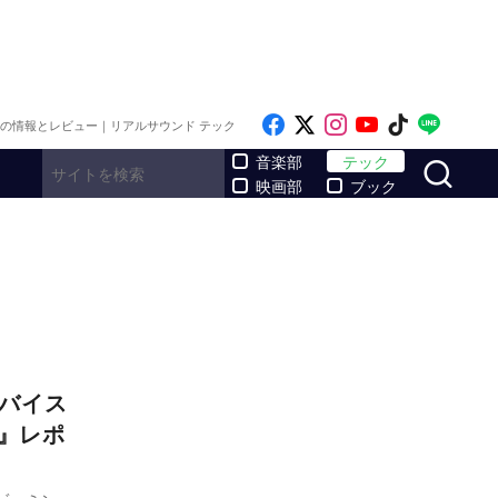
Like on Facebook
Follow on x
Follow on Inst
Follow on Y
Follow on
Follo
メの情報とレビュー｜リアルサウンド テック
サ
音楽部
テック
映画部
ブック
デバイス
5』レポ