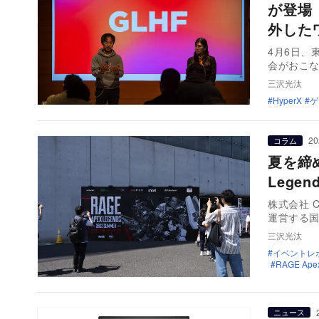
が登場
外した
4月6日、
会がおこ
三沢光汰
HyperX
ゲ
20
コラム
夏を締め
Lege
株式会社 
運営する国
三沢光汰
イベントレ
RAGE Apex
ニュース