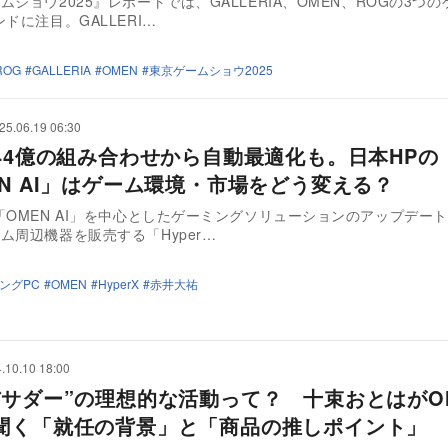
ムショウ2025』レポートでは、GALLERIA、OMEN、ROGの3つ
ンドに注目。GALLERI…
ROG
GALLERIA
OMEN
東京ゲームショウ2025
25.06.19 06:30
約44億の組み合わせから自動最適化も。日本HPの
EN AI」はゲーム環境・市場をどう変える？
「OMEN AI」を中心としたゲーミングソリューションのアップデー
ム周辺機器を販売する「Hyper…
ングPC
OMEN
HyperX
赤井大祐
.10.10 18:00
バサダー”の理想的な活動って？ 十束おとはがO
聞く「就任の背景」と「商品の推しポイント」