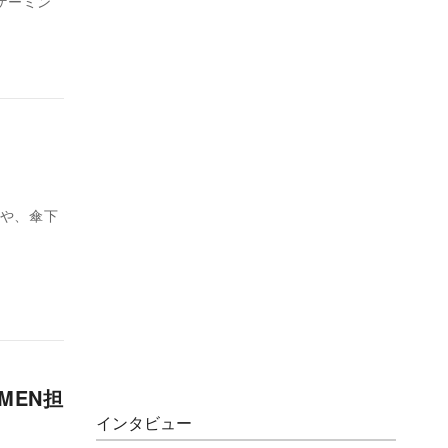
のゲーミン
トや、傘下
MEN担
インタビュー