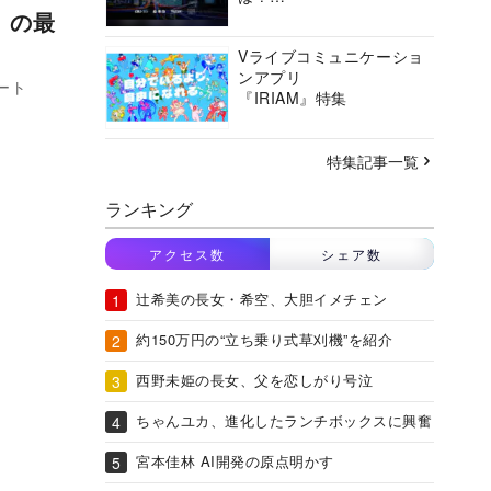
バーチャルシティコンソ
5』の最
ーシアムの挑戦に迫る
Vライブコミュニケーショ
ンアプリ
ート
『IRIAM』特集
特集記事一覧
ランキング
アクセス数
シェア数
辻希美の長女・希空、大胆イメチェン
約150万円の“立ち乗り式草刈機”を紹介
西野未姫の長女、父を恋しがり号泣
ちゃんユカ、進化したランチボックスに興奮
宮本佳林 AI開発の原点明かす