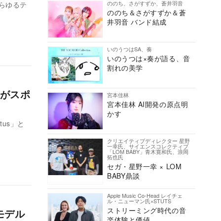
ののち、さがすずか、蒼井羽音
ののち＆さがすずか＆蒼
井羽音 バンド結成
いのうつはSA、奏
いのうつは×奏が語る、音
割れの美学
sがスポ
宮本佳林
宮本佳林 AI開発の原点明
かす
tus」と
クリエイティブディレクター 星野
一幸氏、サイエンスコレクティブ
「LOM BABY」青木寛和氏、浪岡
拓也氏
セガ・星野一幸 × LOM
BABY鼎談
Apple Music Co-Head レイチェ
ル・ニューマン氏×STUTS
ストリーミング時代の音
モデル
楽体験と価値