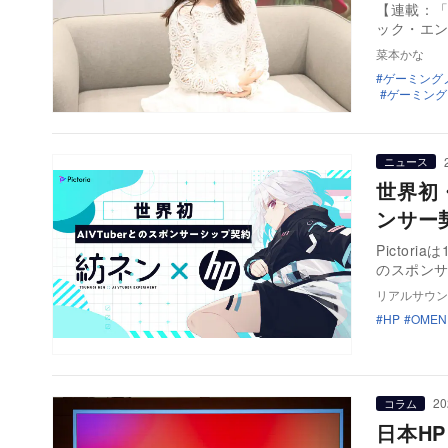
【連載：「十
ック・エ
菜本かな
ゲーミング
ゲーミング
ニュース
世界初・
ンサー
Pictor
のスポン
リアルサウン
HP
OMEN
20
コラム
日本H