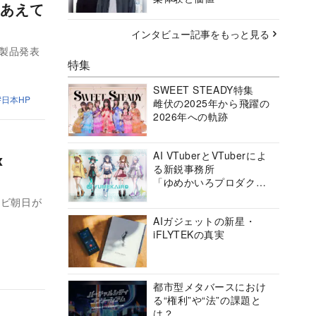
あえて
インタビュー記事をもっと見る
新製品発表
特集
SWEET STEADY特集
日本HP
雌伏の2025年から飛躍の
2026年への軌跡
AI VTuberとVTuberによ
x
る新鋭事務所
「ゆめかいろプロダクシ
ョン」の挑戦に迫る
゙朝日が
AIガジェットの新星・
iFLYTEKの真実
都市型メタバースにおけ
る“権利”や“法”の課題と
は？