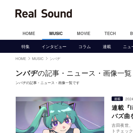
HOME
MUSIC
MOVIE
TECH
特集
インタビュー
コラム
連載
ニュ
HOME
MUSIC
ンバヂ
の記事・ニュース・画像一覧
ンバヂ
ンバヂの記事・ニュース・画像一覧です
2024
連載
連載『l
バズ曲
吉田夜世、
トチェッ