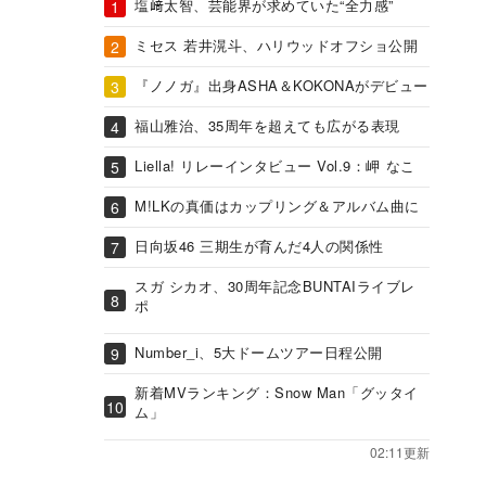
塩﨑太智、芸能界が求めていた“全力感”
ミセス 若井滉斗、ハリウッドオフショ公開
『ノノガ』出身ASHA＆KOKONAがデビュー
福山雅治、35周年を超えても広がる表現
Liella! リレーインタビュー Vol.9：岬 なこ
M!LKの真価はカップリング＆アルバム曲に
日向坂46 三期生が育んだ4人の関係性
スガ シカオ、30周年記念BUNTAIライブレ
ポ
Number_i、5大ドームツアー日程公開
新着MVランキング：Snow Man「グッタイ
ム」
02:11更新