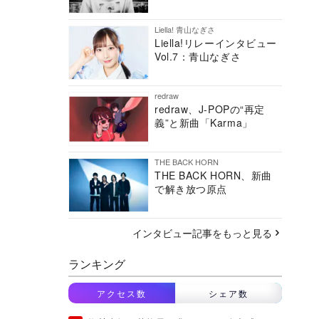
Liella! 青山なぎさ
Liella!リレーインタビュー
Vol.7：青山なぎさ
redraw
redraw、J-POPの“再定
義”と新曲「Karma」
THE BACK HORN
THE BACK HORN、新曲
で解き放つ原点
インタビュー記事をもっと見る
ランキング
アクセス数
シェア数