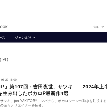
BOOK
音楽・アー
ース
ジャンル別
(1件)
.06.23 18:00
it!』第107回：吉田夜世、サツキ……2024年上
を生み出したボカロP最新作4選
サツキ、jon-YAKITORY、ンバヂら、ボカロシーンの動きを注視す
クの面々クリエイターを紹介。