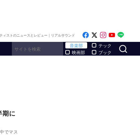
Like on Facebook
Follow on x
Follow on I
Follow o
Follo
ティストのニュースとレビュー｜リアルサウンド
サ
音楽部
テック
映画部
ブック
半期に
る中でマス