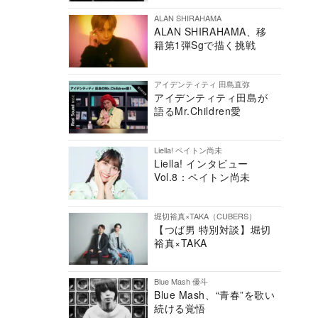
ALAN SHIRAHAMA
ALAN SHIRAHAMA、移
籍第1弾Sgで描く挑戦
アイデンティティ 田島直弥
アイデンティティ田島が
語るMr.Children愛
Liella! ペイトン尚未
Liella! インタビュー
Vol.8：ペイトン尚未
堀切裕真×TAKA（CUBERS）
【つば男 特別対談】堀切
裕真×TAKA
Blue Mash 優斗
Blue Mash、“青春”を歌い
続ける覚悟