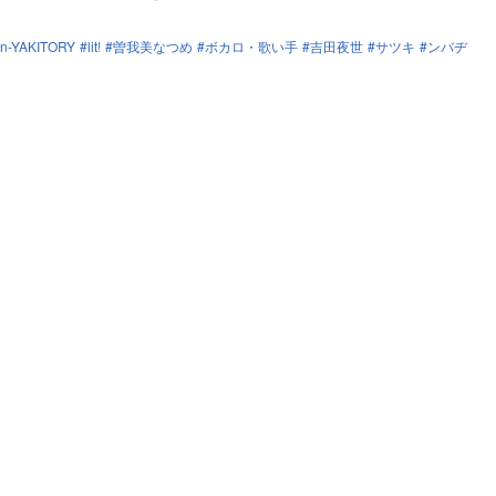
on-YAKITORY
lit!
曽我美なつめ
ボカロ・歌い手
吉田夜世
サツキ
ンバヂ