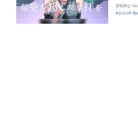
曽我美なつめ
ボカロP
j