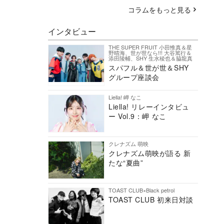
コラムをもっと見る
インタビュー
THE SUPER FRUIT 小田惟真＆星
野晴海、世が世なら!!! 大谷篤行＆
添田陵輔、SHY 生水稜也＆脇龍真
スパフル＆世が世＆SHY
グループ座談会
Liella! 岬 なこ
Liella! リレーインタビュ
ー Vol.9：岬 なこ
クレナズム 萌映
クレナズム萌映が語る 新
たな“夏曲”
TOAST CLUB×Black petrol
TOAST CLUB 初来日対談