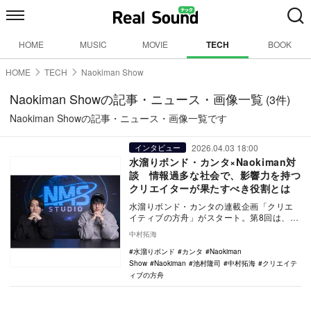
HOME
MUSIC
MOVIE
TECH
BOOK
HOME
TECH
Naokiman Show
Naokiman Showの記事・ニュース・画像一覧
(3件)
Naokiman Showの記事・ニュース・画像一覧です
2026.04.03 18:00
インタビュー
水溜りボンド・カンタ×Naokiman対
談 情報過多な社会で、影響力を持つ
クリエイターが果たすべき役割とは
水溜りボンド・カンタの連載企画「クリエ
イティブの方舟」がスタート。第8回は、
YouTubeチャンネル「​​Naokiman Sh…
中村拓海
水溜りボンド
カンタ
Naokiman
Show
Naokiman
池村隆司
中村拓海
クリエイテ
ィブの方舟