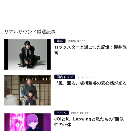
リアルサウンド厳選記事
2026.07.11
連載
ロックスターと過ごした記憶：櫻井敦
司
2026.08.05
国内ドラマ
『風、薫る』板橋駿谷の安心感が光る
2025.06.22
コラム
JOIとK、Lapwingと私たちの“類似
性の正体”