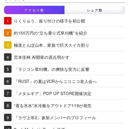
アクセス数
シェア数
りくりゅう、振り付けの様子を初公開
約150万円の“立ち乗り式草刈機”を紹介
極楽とんぼ山本、家族で巨大スイカ割り
宮本佳林 AI開発の原点明かす
「ラジコン草刈機」の爽快な実力に反響
『RUST』の夏はVCRからニコニコ老人会へ
「メタルギア」POP UP STORE開催決定
“着る氷水”水冷服をアウトドア119が発売
『ラヴ上等2』参加メンバーのプロフィール