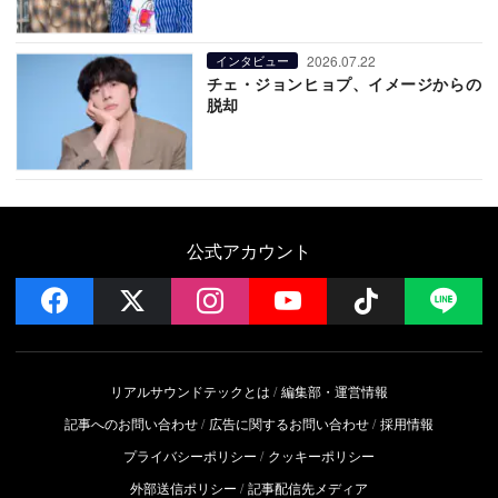
2026.07.22
インタビュー
チェ・ジョンヒョプ、イメージからの
脱却
公式アカウント
facebook
x
instagram
YouTube
Follow on 
LI
リアルサウンドテックとは
編集部・運営情報
記事へのお問い合わせ
広告に関するお問い合わせ
採用情報
プライバシーポリシー
クッキーポリシー
外部送信ポリシー
記事配信先メディア