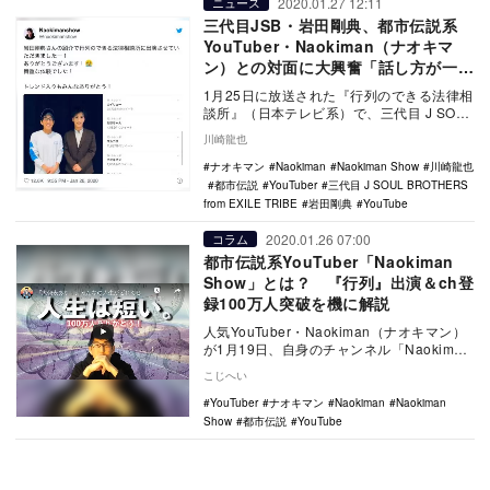
2020.01.27 12:11
ニュース
三代目JSB・岩田剛典、都市伝説系
YouTuber・Naokiman（ナオキマ
ン）との対面に大興奮「話し方が一緒
だ！」
1月25日に放送された『行列のできる法律相
談所』（日本テレビ系）で、三代目 J SOUL
BROTHERSの岩田剛典が夢中にな…
川崎龍也
ナオキマン
Naokiman
Naokiman Show
川崎龍也
都市伝説
YouTuber
三代目 J SOUL BROTHERS
from EXILE TRIBE
岩田剛典
YouTube
2020.01.26 07:00
コラム
都市伝説系YouTuber「Naokiman
Show」とは？ 『行列』出演＆ch登
録100万人突破を機に解説
人気YouTuber・Naokiman（ナオキマン）
が1月19日、自身のチャンネル「Naokiman
Show」が100万人登録…
こじへい
YouTuber
ナオキマン
Naokiman
Naokiman
Show
都市伝説
YouTube