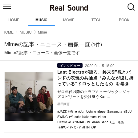
HOME
MUSIC
MOVIE
TECH
BOOK
HOME
MUSIC
Mime
Mimeの記事・ニュース・画像一覧
(1件)
Mimeの記事・ニュース・画像一覧です
2020.01.15 18:00
インタビュー
Last Electroが語る、終末SF観とバ
ンドの表現の共通点「みんなが隠し持
っている“ドロッとしたもの”を暴きた
い」
ゼロ年代以降のクラブミュージック～ジャ
ズスピリットを受け継ぐKan
Sano（Vo,Key）、Yusuke
黒田隆憲
Nakamura（B…
JAZZ
Mime
Jun Uchino
Ippei Sawamura
BLU-
SWING
Yusuke Nakamura
Last
Electro
SANABAGUN.
Kan Sano
黒田隆憲
JPOP
バンド
HIPHOP