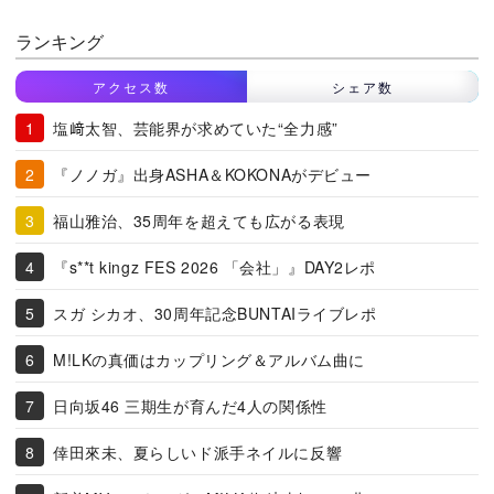
ランキング
アクセス数
シェア数
塩﨑太智、芸能界が求めていた“全力感”
『ノノガ』出身ASHA＆KOKONAがデビュー
福山雅治、35周年を超えても広がる表現
『s**t kingz FES 2026 「会社」』DAY2レポ
スガ シカオ、30周年記念BUNTAIライブレポ
M!LKの真価はカップリング＆アルバム曲に
日向坂46 三期生が育んだ4人の関係性
倖田來未、夏らしいド派手ネイルに反響