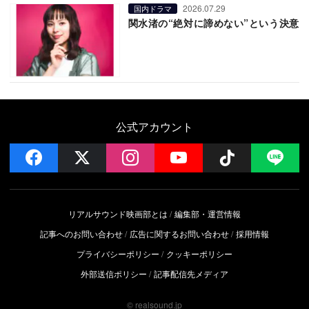
2026.07.29
国内ドラマ
関水渚の“絶対に諦めない”という決意
公式アカウント
facebook
x
instagram
YouTube
Follow on 
LI
リアルサウンド映画部とは
編集部・運営情報
記事へのお問い合わせ
広告に関するお問い合わせ
採用情報
プライバシーポリシー
クッキーポリシー
外部送信ポリシー
記事配信先メディア
© realsound.jp