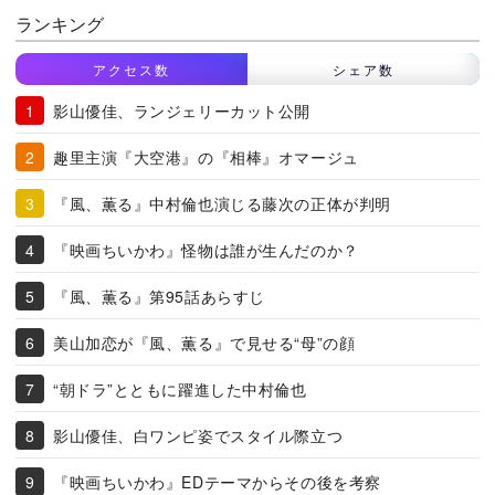
ランキング
アクセス数
シェア数
影山優佳、ランジェリーカット公開
趣里主演『大空港』の『相棒』オマージュ
『風、薫る』中村倫也演じる藤次の正体が判明
『映画ちいかわ』怪物は誰が生んだのか？
『風、薫る』第95話あらすじ
美山加恋が『風、薫る』で見せる“母”の顔
“朝ドラ”とともに躍進した中村倫也
影山優佳、白ワンピ姿でスタイル際立つ
『映画ちいかわ』EDテーマからその後を考察