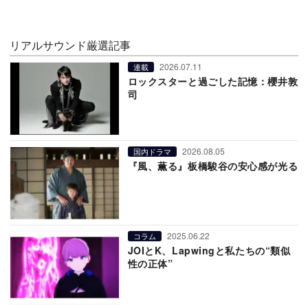
リアルサウンド厳選記事
2026.07.11
連載
ロックスターと過ごした記憶：櫻井敦
司
2026.08.05
国内ドラマ
『風、薫る』板橋駿谷の安心感が光る
2025.06.22
コラム
JOIとK、Lapwingと私たちの“類似
性の正体”