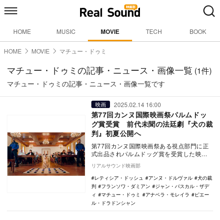
HOME
MUSIC
MOVIE
TECH
BOOK
HOME
MOVIE
マチュー・ドゥミ
マチュー・ドゥミの記事・ニュース・画像一覧
(1件)
マチュー・ドゥミの記事・ニュース・画像一覧です
2025.02.14 16:00
映画
第77回カンヌ国際映画祭パルムドッ
グ賞受賞 前代未聞の法廷劇『犬の裁
判』初夏公開へ
第77回カンヌ国際映画祭ある視点部門に正
式出品されパルムドッグ賞を受賞した映画
『Dog on Trial（英題）』が、『犬の裁判…
リアルサウンド映画部
レティシア・ドッシュ
アンヌ・ドルヴァル
犬の裁
判
フランソワ・ダミアン
ジャン・パスカル・ザデ
ィ
マチュー・ドゥミ
アナベラ・モレイラ
ピエー
ル・ドラドンシャン