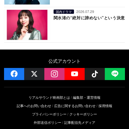
2026.07.29
国内ドラマ
関水渚の“絶対に諦めない”という決意
公式アカウント
facebook
x
instagram
YouTube
Follow on 
LI
リアルサウンド映画部とは
編集部・運営情報
記事へのお問い合わせ
広告に関するお問い合わせ
採用情報
プライバシーポリシー
クッキーポリシー
外部送信ポリシー
記事配信先メディア