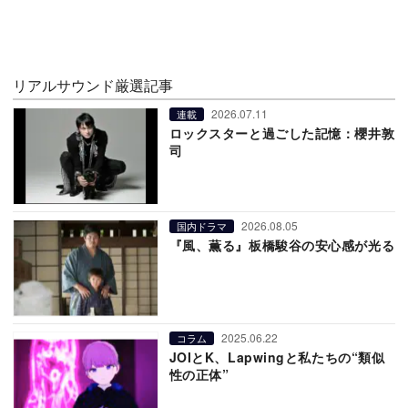
リアルサウンド厳選記事
2026.07.11
連載
ロックスターと過ごした記憶：櫻井敦
司
2026.08.05
国内ドラマ
『風、薫る』板橋駿谷の安心感が光る
2025.06.22
コラム
JOIとK、Lapwingと私たちの“類似
性の正体”