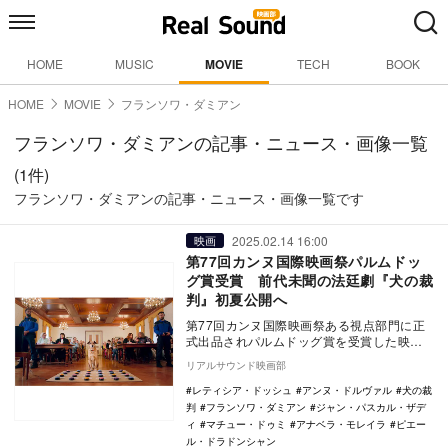
HOME
MUSIC
MOVIE
TECH
BOOK
HOME
MOVIE
フランソワ・ダミアン
フランソワ・ダミアンの記事・ニュース・画像一覧
(1件)
フランソワ・ダミアンの記事・ニュース・画像一覧です
2025.02.14 16:00
映画
第77回カンヌ国際映画祭パルムドッ
グ賞受賞 前代未聞の法廷劇『犬の裁
判』初夏公開へ
第77回カンヌ国際映画祭ある視点部門に正
式出品されパルムドッグ賞を受賞した映画
『Dog on Trial（英題）』が、『犬の裁判…
リアルサウンド映画部
レティシア・ドッシュ
アンヌ・ドルヴァル
犬の裁
判
フランソワ・ダミアン
ジャン・パスカル・ザデ
ィ
マチュー・ドゥミ
アナベラ・モレイラ
ピエー
ル・ドラドンシャン