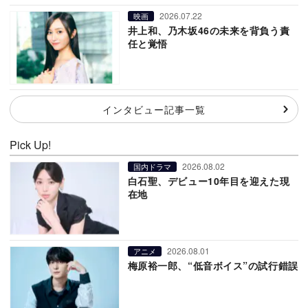
2026.07.22
映画
井上和、乃木坂46の未来を背負う責
任と覚悟
インタビュー記事一覧
Pick Up!
2026.08.02
国内ドラマ
白石聖、デビュー10年目を迎えた現
在地
2026.08.01
アニメ
梅原裕一郎、“低音ボイス”の試行錯誤