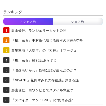
ランキング
アクセス数
シェア数
影山優佳、ランジェリーカット公開
『風、薫る』中村倫也演じる藤次の正体が判明
趣里主演『大空港』の『相棒』オマージュ
『風、薫る』第95話あらすじ
『映画ちいかわ』怪物は誰が生んだのか？
『VIVANT』花岡すみれの存在感と深まる謎
影山優佳、白ワンピ姿でスタイル際立つ
『スパイダーマン：BND』の“夏休み感”