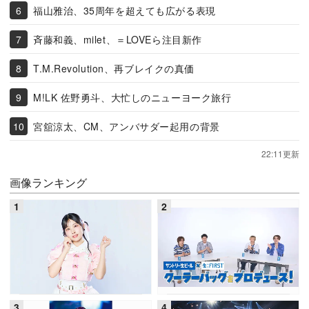
福山雅治、35周年を超えても広がる表現
斉藤和義、milet、＝LOVEら注目新作
T.M.Revolution、再ブレイクの真価
M!LK 佐野勇斗、大忙しのニューヨーク旅行
宮舘涼太、CM、アンバサダー起用の背景
22:11更新
画像ランキング