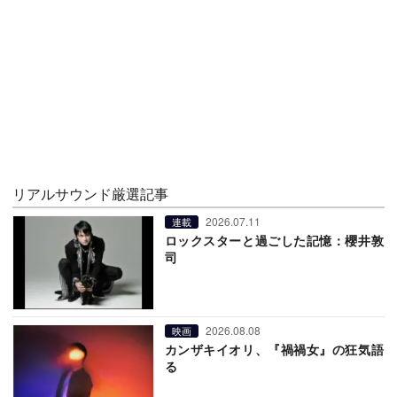
リアルサウンド厳選記事
2026.07.11
連載
ロックスターと過ごした記憶：櫻井敦
司
2026.08.08
映画
カンザキイオリ、『禍禍女』の狂気語
る