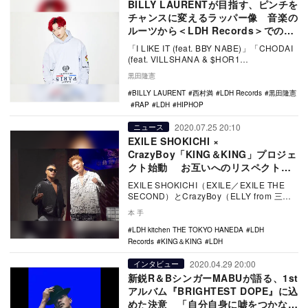
BILLY LAURENTが目指す、ピンチを
チャンスに変えるラッパー像 音楽の
ルーツから＜LDH Records＞でのリ
リースに至るまで
「I LIKE IT (feat. BBY NABE)」「CHODAI
(feat. VILLSHANA & $HOR1…
黒田隆憲
BILLY LAURENT
西村満
LDH Records
黒田隆憲
RAP
LDH
HIPHOP
2020.07.25 20:10
ニュース
EXILE SHOKICHI ×
CrazyBoy「KING＆KING」プロジェ
クト始動 お互いへのリスペクトを
語る
EXILE SHOKICHI（EXILE／EXILE THE
SECOND）とCrazyBoy（ELLY from 三代
目 J …
本 手
LDH kitchen THE TOKYO HANEDA
LDH
Records
KING＆KING
LDH
2020.04.29 20:00
インタビュー
新鋭R＆BシンガーMABUが語る、1st
アルバム『BRIGHTEST DOPE』に込
めた決意 「自分自身に嘘をつかない