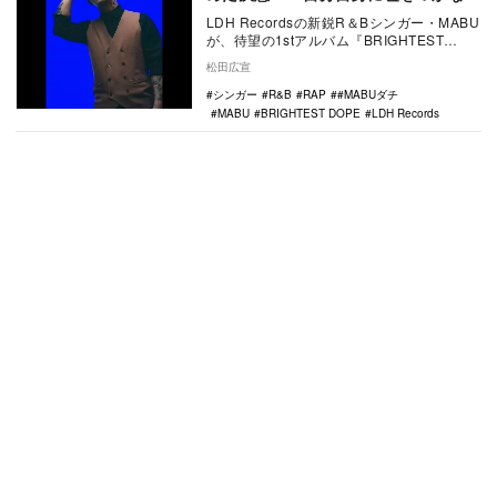
ことは大事」
LDH Recordsの新鋭R＆Bシンガー・MABU
が、待望の1stアルバム『BRIGHTEST
DOPE』を本人の誕生日にして…
松田広宣
シンガー
R&B
RAP
#MABUダチ
MABU
BRIGHTEST DOPE
LDH Records