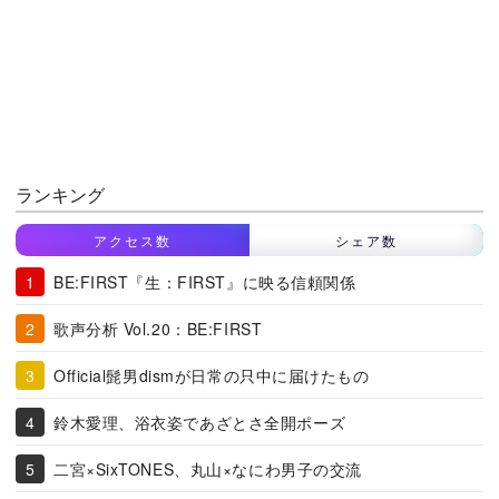
ランキング
アクセス数
シェア数
BE:FIRST『生：FIRST』に映る信頼関係
歌声分析 Vol.20：BE:FIRST
Official髭男dismが日常の只中に届けたもの
鈴木愛理、浴衣姿であざとさ全開ポーズ
二宮×SixTONES、丸山×なにわ男子の交流