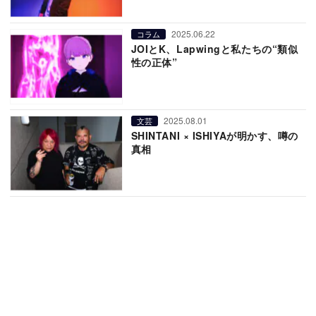
2025.06.22
コラム
JOIとK、Lapwingと私たちの“類似
性の正体”
2025.08.01
文芸
SHINTANI × ISHIYAが明かす、噂の
真相