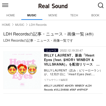
HOME
MUSIC
MOVIE
TECH
BOOK
HOME
MUSIC
LDH Records
LDH Recordsの記事・ニュース・画像一覧
(4件)
LDH Recordsの記事・ニュース・画像一覧です
2022.12.19 20:47
ニュース
BILLY LAURENT、新曲「Heart
Eyes (feat. $HOR1 WINBOY &
VILLSHANA)」を配信リリース 約1
年ぶりとなる3人のコラボ
BILLY LAURENT（読み：ビリーローラン）
が、12月21日に「Heart Eyes (feat.
$HOR1 WINBO…
リアルサウンド編集部
BILLY LAURENT
$HOR1 WINBOY
LDH
Records
VILLSHANA
RAP
HIPHOP