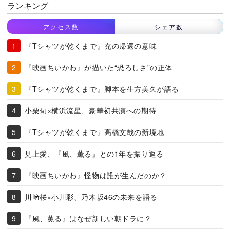
ランキング
アクセス数
シェア数
『Tシャツが乾くまで』充の帰還の意味
『映画ちいかわ』が描いた“恐ろしさ”の正体
『Tシャツが乾くまで』脚本を生方美久が語る
小栗旬×横浜流星、豪華初共演への期待
『Tシャツが乾くまで』高橋文哉の新境地
見上愛、『風、薫る』との1年を振り返る
『映画ちいかわ』怪物は誰が生んだのか？
川﨑桜×小川彩、乃木坂46の未来を語る
『風、薫る』はなぜ新しい朝ドラに？