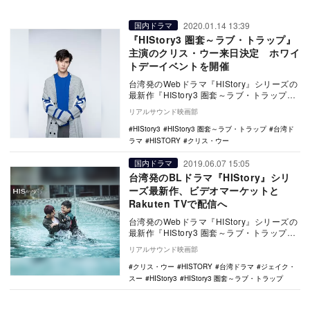
2020.01.14 13:39
国内ドラマ
『HIStory3 圏套～ラブ・トラップ』
主演のクリス・ウー来日決定 ホワイ
トデーイベントを開催
台湾発のWebドラマ『HIStory』シリーズの
最新作『HIStory3 圏套～ラブ・トラップ』
で主演を務めるクリス・ウーの来日…
リアルサウンド映画部
HIStory3
HIStory3 圏套～ラブ・トラップ
台湾ド
ラマ
HISTORY
クリス・ウー
2019.06.07 15:05
国内ドラマ
台湾発のBLドラマ『HIStory』シリ
ーズ最新作、ビデオマーケットと
Rakuten TVで配信へ
台湾発のWebドラマ『HIStory』シリーズの
最新作『HIStory3 圏套～ラブ・トラップ』
が、ビデオマーケットとRakut…
リアルサウンド映画部
クリス・ウー
HISTORY
台湾ドラマ
ジェイク・
スー
HIStory3
HIStory3 圏套～ラブ・トラップ