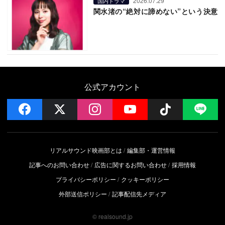
2026.07.29
国内ドラマ
関水渚の“絶対に諦めない”という決意
公式アカウント
facebook
x
instagram
YouTube
Follow on 
LI
リアルサウンド映画部とは
編集部・運営情報
記事へのお問い合わせ
広告に関するお問い合わせ
採用情報
プライバシーポリシー
クッキーポリシー
外部送信ポリシー
記事配信先メディア
© realsound.jp