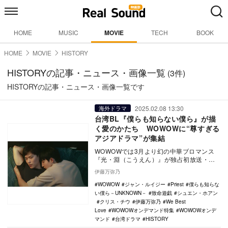
HOME
MUSIC
MOVIE
TECH
BOOK
HOME
MOVIE
HISTORY
HISTORYの記事・ニュース・画像一覧
(3件)
HISTORYの記事・ニュース・画像一覧です
2025.02.08 13:30
海外ドラマ
台湾BL『僕らも知らない僕ら』が描
く愛のかたち WOWOWに“尊すぎる
アジアドラマ”が集結
WOWOWでは3月より幻の中華ブロマンス
『光・淵（こうえん）』が独占初放送・配
信される。それに先駆け、WOWOWオンデ
伊藤万弥乃
マンドでは…
WOWOW
ジャン・ルイジー
Priest
僕らも知らな
い僕ら－UNKNOWN－
致命遊戯
シュエン・ホアン
クリス・チウ
伊藤万弥乃
We Best
Love
WOWOWオンデマンド特集
WOWOWオンデ
マンド
台湾ドラマ
HISTORY