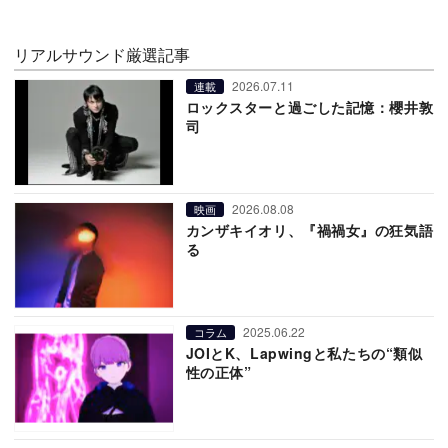
リアルサウンド厳選記事
2026.07.11
連載
ロックスターと過ごした記憶：櫻井敦
司
2026.08.08
映画
カンザキイオリ、『禍禍女』の狂気語
る
2025.06.22
コラム
JOIとK、Lapwingと私たちの“類似
性の正体”