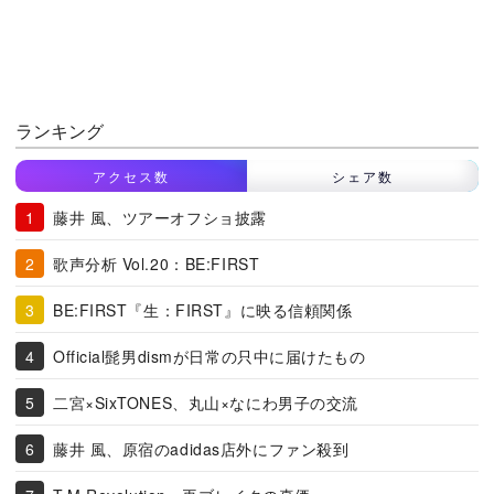
ランキング
アクセス数
シェア数
藤井 風、ツアーオフショ披露
歌声分析 Vol.20：BE:FIRST
BE:FIRST『生：FIRST』に映る信頼関係
Official髭男dismが日常の只中に届けたもの
二宮×SixTONES、丸山×なにわ男子の交流
藤井 風、原宿のadidas店外にファン殺到