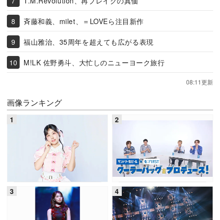
T.M.Revolution、再ブレイクの真価
斉藤和義、milet、＝LOVEら注目新作
福山雅治、35周年を超えても広がる表現
M!LK 佐野勇斗、大忙しのニューヨーク旅行
08:11更新
画像ランキング