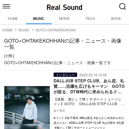
HOME
MUSIC
MOVIE
TECH
BOOK
HOME
MUSIC
GOTO×OHTAKEKOHHAN
GOTO×OHTAKEKOHHANの記事・ニュース・画像
一覧
(1件)
GOTO×OHTAKEKOHHANの記事・ニュース・画像一覧です
2023.03.19 12:00
インタビュー
DALLJUB STEP CLUB、あら恋、礼
賛……活躍を広げるキーマン GOTO
が語る、DTM時代に求められるドラ
マーの在り方
【連載：個として輝くサポートミュージシ
ャン】GOTO DALLJUB STEP CLUB、あ
らかじめ決められた恋人たちへ、礼…
金子厚武
バンド
金子厚武
崎山蒼志
あらかじめ決められた
恋人たちへ
DALLJUB STEP CLUB
山川哲矢
礼賛
個として輝くサポートミュージシャン