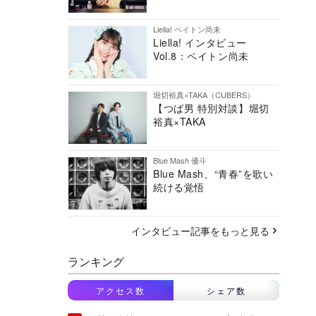
Liella! ペイトン尚未
Liella! インタビュー
Vol.8：ペイトン尚未
堀切裕真×TAKA（CUBERS）
【つば男 特別対談】堀切
裕真×TAKA
Blue Mash 優斗
Blue Mash、“青春”を歌い
続ける覚悟
インタビュー記事をもっと見る
ランキング
アクセス数
シェア数