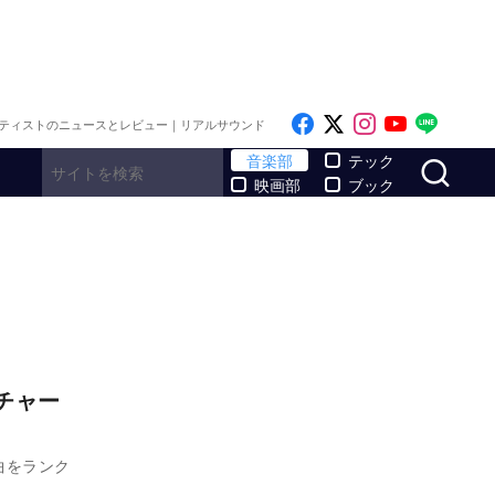
Like on Facebook
Follow on x
Follow on I
Follow o
Follo
ティストのニュースとレビュー｜リアルサウンド
サ
音楽部
テック
映画部
ブック
ルチャー
れた曲をランク