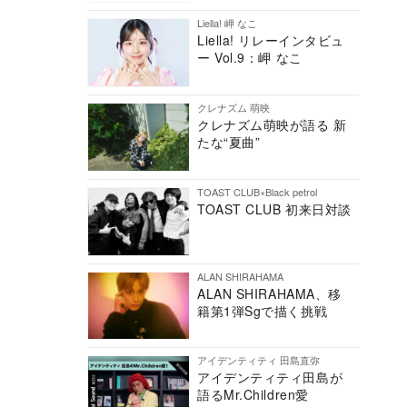
Liella! 岬 なこ
Liella! リレーインタビュ
ー Vol.9：岬 なこ
クレナズム 萌映
クレナズム萌映が語る 新
たな“夏曲”
TOAST CLUB×Black petrol
TOAST CLUB 初来日対談
ALAN SHIRAHAMA
ALAN SHIRAHAMA、移
籍第1弾Sgで描く挑戦
アイデンティティ 田島直弥
アイデンティティ田島が
語るMr.Children愛