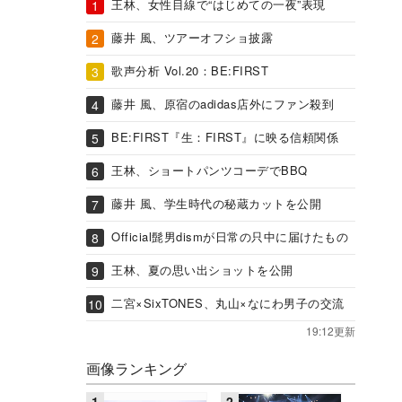
王林、女性目線で“はじめての一夜”表現
藤井 風、ツアーオフショ披露
歌声分析 Vol.20：BE:FIRST
藤井 風、原宿のadidas店外にファン殺到
BE:FIRST『生：FIRST』に映る信頼関係
王林、ショートパンツコーデでBBQ
藤井 風、学生時代の秘蔵カットを公開
Official髭男dismが日常の只中に届けたもの
王林、夏の思い出ショットを公開
二宮×SixTONES、丸山×なにわ男子の交流
19:12更新
画像ランキング