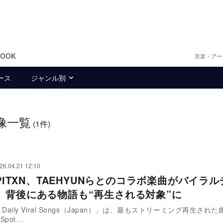
BOOK
音楽・アー
ース
ジャンル別
像一覧
(1件)
26.04.21 12:10
APITXN、TAEHYUNらとのコラボ楽曲がバイラ
 背後にある物語も“再生される対象”に
yの「Daily Viral Songs（Japan）」は、最もストリーミング再生さ
pot…