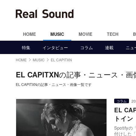
HOME
MUSIC
MOVIE
TECH
特集
インタビュー
コラム
連載
ニュ
HOME
MUSIC
EL CAPITXN
の記事・ニュース・画
EL CAPITXN
EL CAPITXNの記事・ニュース・画像一覧です
20
コラム
EL C
トイン
Spotif
付けした「S