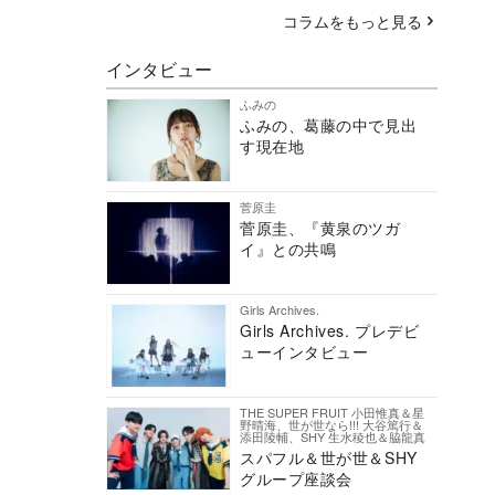
コラムをもっと見る
インタビュー
ふみの
ふみの、葛藤の中で見出
す現在地
菅原圭
菅原圭、『黄泉のツガ
イ』との共鳴
Girls Archives.
Girls Archives. プレデビ
ューインタビュー
THE SUPER FRUIT 小田惟真＆星
野晴海、世が世なら!!! 大谷篤行＆
添田陵輔、SHY 生水稜也＆脇龍真
スパフル＆世が世＆SHY
グループ座談会