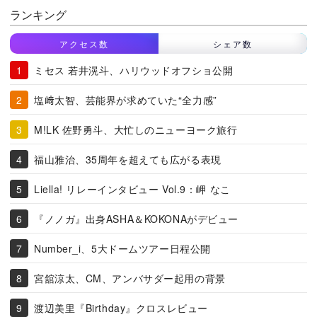
ランキング
アクセス数
シェア数
ミセス 若井滉斗、ハリウッドオフショ公開
塩﨑太智、芸能界が求めていた“全力感”
M!LK 佐野勇斗、大忙しのニューヨーク旅行
福山雅治、35周年を超えても広がる表現
Liella! リレーインタビュー Vol.9：岬 なこ
『ノノガ』出身ASHA＆KOKONAがデビュー
Number_i、5大ドームツアー日程公開
宮舘涼太、CM、アンバサダー起用の背景
渡辺美里『Birthday』クロスレビュー