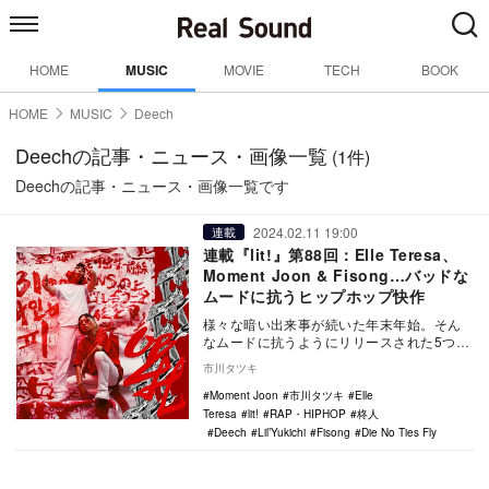
HOME
MUSIC
MOVIE
TECH
BOOK
HOME
MUSIC
Deech
Deechの記事・ニュース・画像一覧
(1件)
Deechの記事・ニュース・画像一覧です
2024.02.11 19:00
連載
連載『lit!』第88回：Elle Teresa、
Moment Joon & Fisong…バッドな
ムードに抗うヒップホップ快作
様々な暗い出来事が続いた年末年始。そん
なムードに抗うようにリリースされた5つの
ヒップホップ作品ーーElle Teresa、Dee…
市川タツキ
Moment Joon
市川タツキ
Elle
Teresa
lit!
RAP・HIPHOP
柊人
Deech
Lil’Yukichi
Fisong
Die No Ties Fly