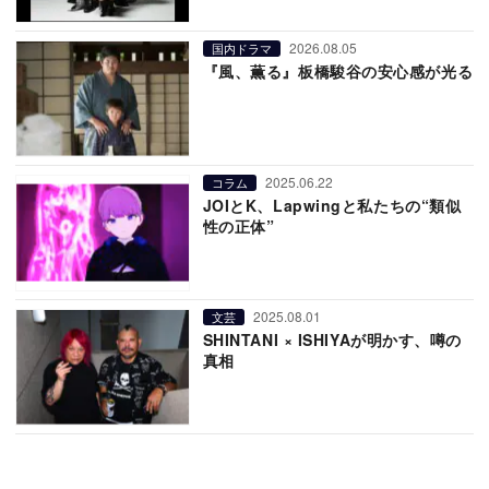
2026.08.05
国内ドラマ
『風、薫る』板橋駿谷の安心感が光る
2025.06.22
コラム
JOIとK、Lapwingと私たちの“類似
性の正体”
2025.08.01
文芸
SHINTANI × ISHIYAが明かす、噂の
真相