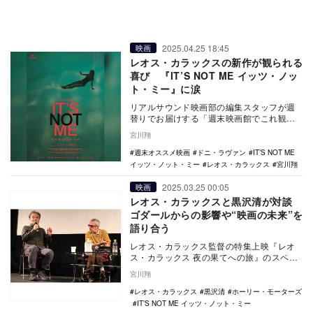
2025.04.25 18:45
映画
レオス・カラックスの新作が観られる
喜び 『IT’S NOT ME イッツ・ノッ
ト・ミー』に涙
リアルサウンド映画部の編集スタッフが週
替りでお届けする「週末映画館でこれ観よ
う！」。毎週末にオススメ映画・特集上映
宮川翔
をご紹介。今週…
週末オススメ映画
ドニ・ラヴァン
IT’S NOT ME
イッツ・ノット・ミー
レオス・カラックス
宮川翔
2025.03.25 00:05
映画
レオス・カラックスと黒沢清が対談
ゴダールからの影響や“映画の未来”を
語り合う
レオス・カラックス監督の特集上映『レオ
ス・カラックス 夜の果てへの旅』のスペシ
ャルトークショーが3月23日に東京日仏学院
宮川翔
エスパス…
レオス・カラックス
黒沢清
ホーリー・モーターズ
IT’S NOT ME イッツ・ノット・ミー