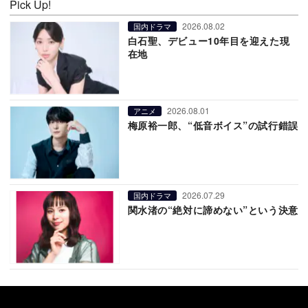
Pick Up!
2026.08.02
国内ドラマ
白石聖、デビュー10年目を迎えた現
在地
2026.08.01
アニメ
梅原裕一郎、“低音ボイス”の試行錯誤
2026.07.29
国内ドラマ
関水渚の“絶対に諦めない”という決意