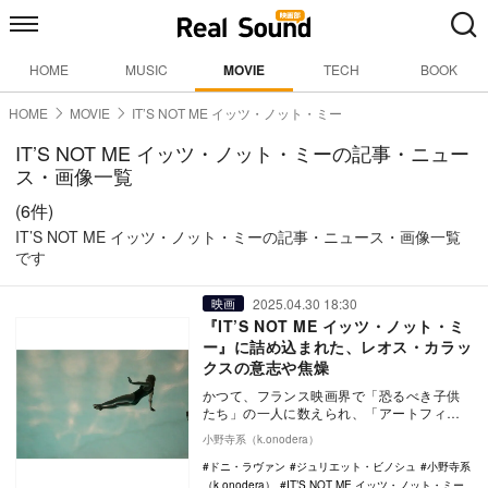
HOME
MUSIC
MOVIE
TECH
BOOK
HOME
MOVIE
IT’S NOT ME イッツ・ノット・ミー
IT’S NOT ME イッツ・ノット・ミーの記事・ニュー
ス・画像一覧
(6件)
IT’S NOT ME イッツ・ノット・ミーの記事・ニュース・画像一覧
です
2025.04.30 18:30
映画
『IT’S NOT ME イッツ・ノット・ミ
ー』に詰め込まれた、レオス・カラッ
クスの意志や焦燥
かつて、フランス映画界で「恐るべき子供
たち」の一人に数えられ、「アートフィル
ムのロックスター」や、「新時代のゴダー
小野寺系（k.onodera）
ル」などと評価…
ドニ・ラヴァン
ジュリエット・ビノシュ
小野寺系
（k.onodera）
IT’S NOT ME イッツ・ノット・ミー