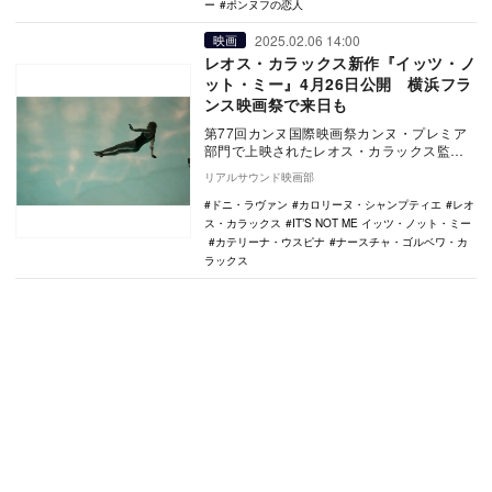
ー
ポンヌフの恋人
2025.02.06 14:00
映画
レオス・カラックス新作『イッツ・ノ
ット・ミー』4月26日公開 横浜フラ
ンス映画祭で来日も
第77回カンヌ国際映画祭カンヌ・プレミア
部門で上映されたレオス・カラックス監督
の新作映画『C’est pas Moi（原題）』が…
リアルサウンド映画部
ドニ・ラヴァン
カロリーヌ・シャンプティエ
レオ
ス・カラックス
IT’S NOT ME イッツ・ノット・ミー
カテリーナ・ウスピナ
ナースチャ・ゴルベワ・カ
ラックス