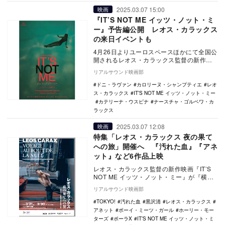
2025.03.07 15:00
映画
『IT’S NOT ME イッツ・ノット・ミ
ー』予告編公開 レオス・カラックス
の来日イベントも
4月26日よりユーロスペースほかにて全国公
開されるレオス・カラックス監督の新作映
画『IT’S NOT ME イッツ・ノット・ミー…
リアルサウンド映画部
ドニ・ラヴァン
カロリーヌ・シャンプティエ
レオ
ス・カラックス
IT’S NOT ME イッツ・ノット・ミー
カテリーナ・ウスピナ
ナースチャ・ゴルベワ・カ
ラックス
2025.03.07 12:08
映画
特集「レオス・カラックス 夜の果て
への旅」開催へ 『汚れた血』『アネ
ット』など6作品上映
レオス・カラックス監督の新作映画『IT’S
NOT ME イッツ・ノット・ミー』が『横浜
フランス映画祭2025』で日本プレミア上…
リアルサウンド映画部
TOKYO!
汚れた血
黒沢清
レオス・カラックス
アネット
ボーイ・ミーツ・ガール
ホーリー・モー
ターズ
ポーラX
IT’S NOT ME イッツ・ノット・ミ