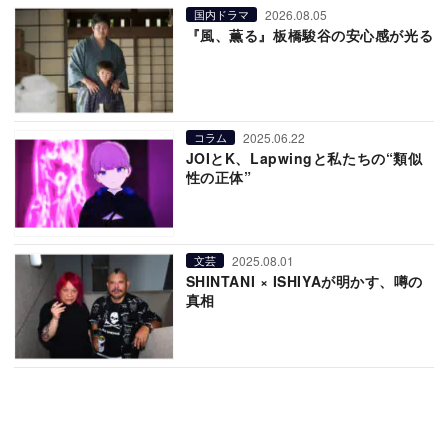
2026.08.05
国内ドラマ
『風、薫る』板橋駿谷の安心感が光る
2025.06.22
コラム
JOIとK、Lapwingと私たちの“類似
性の正体”
2025.08.01
文芸
SHINTANI × ISHIYAが明かす、噂の
真相