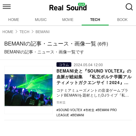
HOME
MUSIC
MOVIE
TECH
BOOK
HOME
TECH
BEMANI
BEMANIの記事・ニュース・画像一覧
(6件)
BEMANIの記事・ニュース・画像一覧です
2024.05.04 12:00
コラム
BEMANI史と『SOUND VOLTEX』の
血脈が総結集 『私立ボルテ学園アル
ティメットガクエンサイ！2024』レ
ポート
コナミアミューズメントの音楽ゲームブラ
ンドBEMANIを題材としたDJライブ『私立
ボルテ学園アルティメットガクエンサイ！
市村圭
2024…
SOUND VOLTEX
市村圭
BEMANI PRO
LEAGUE
BEMANI