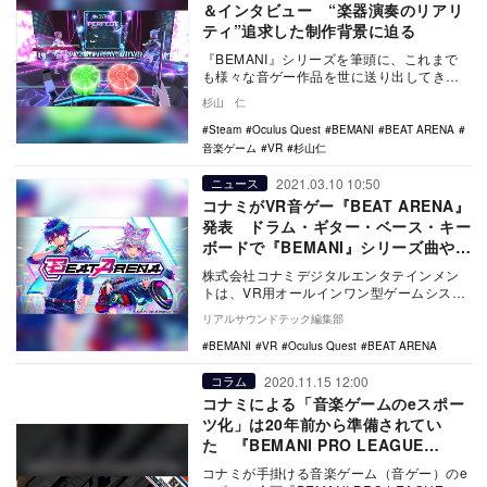
＆インタビュー “楽器演奏のリアリ
ティ”追求した制作背景に迫る
『BEMANI』シリーズを筆頭に、これまで
も様々な音ゲー作品を世に送り出してきた
KONAMIが、自社初となるOculus Que…
杉山 仁
Steam
Oculus Quest
BEMANI
BEAT ARENA
音楽ゲーム
VR
杉山仁
2021.03.10 10:50
ニュース
コナミがVR音ゲー『BEAT ARENA』
発表 ドラム・ギター・ベース・キー
ボードで『BEMANI』シリーズ曲やオ
リジナル曲を演奏しよう
株式会社コナミデジタルエンタテインメン
トは、VR用オールインワン型ゲームシステ
ム「Oculus Quest」、 「Oculus …
リアルサウンドテック編集部
BEMANI
VR
Oculus Quest
BEAT ARENA
2020.11.15 12:00
コラム
コナミによる「音楽ゲームのeスポー
ツ化」は20年前から準備されてい
た 『BEMANI PRO LEAGUE
ZERO』に連なる系譜を読む
コナミが手掛ける音楽ゲーム（音ゲー）のe