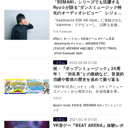
「BEMANI」シリーズでも活躍する
Ryu☆が語る“ダンスミュージック特
化のオーディオレビュー” レジェン
ドの足跡を辿りながら「音ゲーコア」
『beatmania IIDX 4th style』に収録された
に迫る
「starmine」でデビューし、以降も名曲を
生み出し続けるRy…
Yuki Kawasaki
Ryu☆
ヘッドホン
音楽ゲーム
ゲーム音楽
beatmania
イヤホン
BEMANI PRO
LEAGUE
BEMANI
樋口隆宏（TOKYO TRAIN）
Yuki Kawasaki
qdc
2023.09.28 07:00
コラム
祝・『ポップンミュージック』25周
年！ “渋谷系”との接続など、音楽的
功績や筐体の歴史を改めて振り返る
1997年12月にコナミ（現・コナミアミュー
ズメント）から発売され、社会現象を巻き
起こした『beatmania』のブームも冷め…
市村圭
pop'n music
市村圭
BEMANI
ポップンミュージ
ック
2021.03.16 07:00
コラム
VR音ゲー『BEAT ARENA』体験レポ