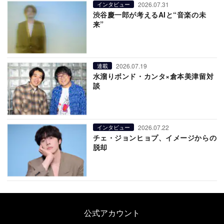
2026.07.31
インタビュー
渋谷慶一郎が考えるAIと“音楽の未
来”
2026.07.19
連載
水溜りボンド・カンタ×倉本美津留対
談
2026.07.22
インタビュー
チェ・ジョンヒョプ、イメージからの
脱却
公式アカウント