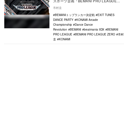
スポーツ企画『BEMANI PRO LEAGUE
ZERO（以下、BPL ZERO）』が…
市村圭
BEMANIトップランカー決定戦
EXIT TUNES
DANCE PARTY
KONAMI Arcade
Championship
Dance Dance
Revolution
BEMANI
beatmania IIDX
BEMANI
PRO LEAGUE
BEMANI PRO LEAGUE ZERO
市村
圭
KONAMI