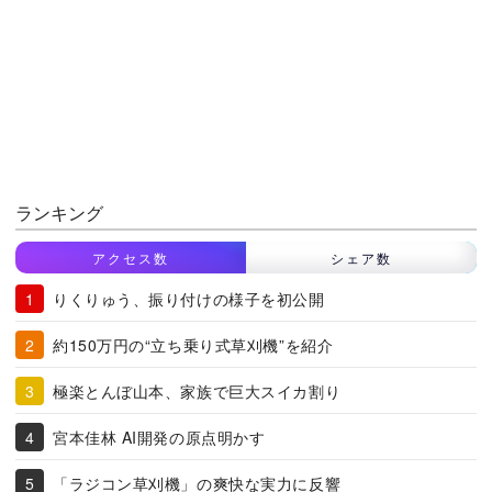
ランキング
アクセス数
シェア数
りくりゅう、振り付けの様子を初公開
約150万円の“立ち乗り式草刈機”を紹介
極楽とんぼ山本、家族で巨大スイカ割り
宮本佳林 AI開発の原点明かす
「ラジコン草刈機」の爽快な実力に反響