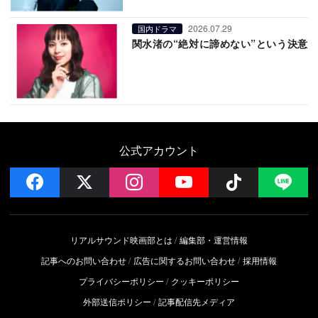
2026.07.29
国内ドラマ
関水渚の“絶対に諦めない”という決意
公式アカウント
facebook
x
instagram
YouTube
Follow on 
LI
リアルサウンド映画部とは
編集部・運営情報
記事へのお問い合わせ
広告に関するお問い合わせ
採用情報
プライバシーポリシー
クッキーポリシー
外部送信ポリシー
記事配信先メディア