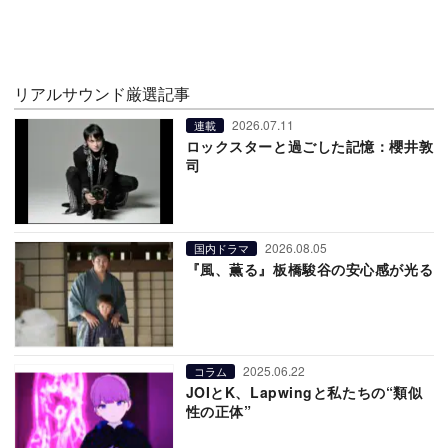
リアルサウンド厳選記事
2026.07.11
連載
ロックスターと過ごした記憶：櫻井敦
司
2026.08.05
国内ドラマ
『風、薫る』板橋駿谷の安心感が光る
2025.06.22
コラム
JOIとK、Lapwingと私たちの“類似
性の正体”