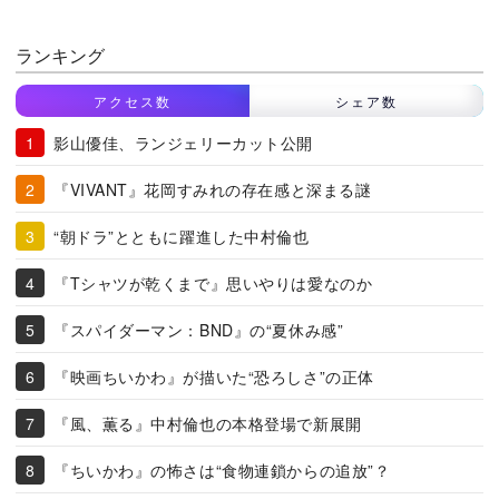
ランキング
アクセス数
シェア数
影山優佳、ランジェリーカット公開
『VIVANT』花岡すみれの存在感と深まる謎
“朝ドラ”とともに躍進した中村倫也
『Tシャツが乾くまで』思いやりは愛なのか
『スパイダーマン：BND』の“夏休み感”
『映画ちいかわ』が描いた“恐ろしさ”の正体
『風、薫る』中村倫也の本格登場で新展開
『ちいかわ』の怖さは“食物連鎖からの追放”？