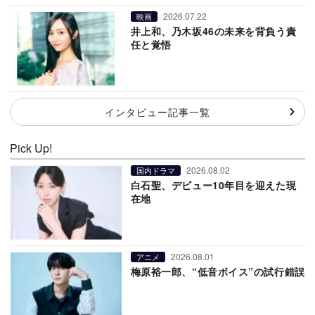
2026.07.22
映画
井上和、乃木坂46の未来を背負う責
任と覚悟
インタビュー記事一覧
Pick Up!
2026.08.02
国内ドラマ
白石聖、デビュー10年目を迎えた現
在地
2026.08.01
アニメ
梅原裕一郎、“低音ボイス”の試行錯誤