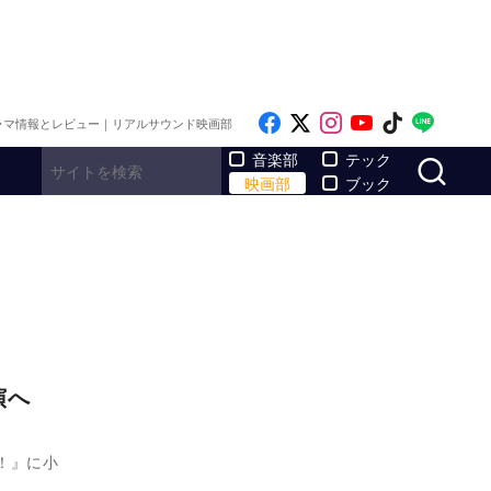
Like on Facebook
Follow on x
Follow on Inst
Follow on Y
Follow on
Follo
ラマ情報とレビュー｜リアルサウンド映画部
サ
音楽部
テック
映画部
ブック
出演へ
！』に小