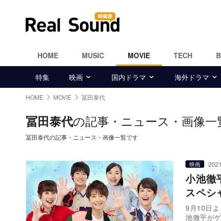
HOME
MUSIC
MOVIE
TECH
特集
映画
国内ドラマ
海外ドラマ
HOME
MOVIE
冨田泰代
の記事・ニュース・画像一
冨田泰代
冨田泰代の記事・ニュース・画像一覧です
2021
映画
小池徹
スペシ
9月10日
池徹平が