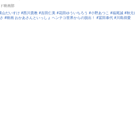
ド映画部
横山だいすけ
西川貴教
吉田仁美
花田ゆういちろう
小野あつこ
福尾誠
秋元
さ
映画 おかあさんといっしょ ヘンテコ世界からの脱出！
冨田泰代
川島得愛