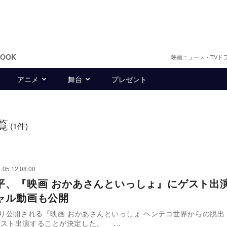
BOOK
映画ニュース・TVド
アニメ
舞台
プレゼント
覧
(1件)
.05.12 08:00
平、『映画 おかあさんといっしょ』にゲスト
ャル動画も公開
より公開される『映画 おかあさんといっしょ ヘンテコ世界からの脱出
ゲスト出演することが決定した。 …