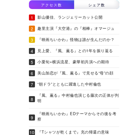
アクセス数
シェア数
影山優佳、ランジェリーカット公開
趣里主演『大空港』の『相棒』オマージュ
『映画ちいかわ』怪物は誰が生んだのか？
見上愛、『風、薫る』との1年を振り返る
小栗旬×横浜流星、豪華初共演への期待
美山加恋が『風、薫る』で見せる“母”の顔
“朝ドラ”とともに躍進した中村倫也
『風、薫る』中村倫也演じる藤次の正体が判
明
『映画ちいかわ』EDテーマからその後を考
察
『Tシャツが乾くまで』充の帰還の意味