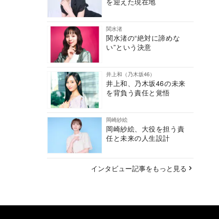
を迎えた現在地
関水渚
関水渚の“絶対に諦めな
い”という決意
井上和（乃木坂46）
井上和、乃木坂46の未来
を背負う責任と覚悟
岡崎紗絵
岡崎紗絵、大役を担う責
任と未来の人生設計
インタビュー記事をもっと見る