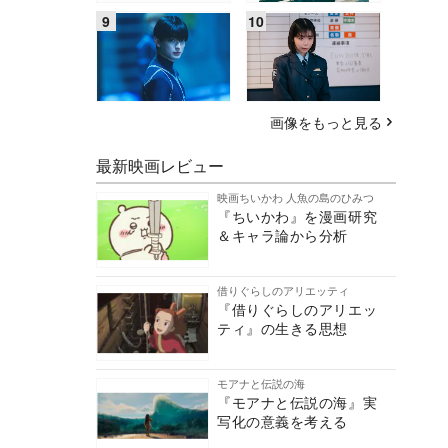
画像をもっと見る
最新映画レビュー
映画ちいかわ 人魚の島のひみつ
『ちいかわ』を漫画研究
＆キャラ論から分析
借りぐらしのアリエッティ
『借りぐらしのアリエッ
ティ』の生きる思想
モアナと伝説の海
『モアナと伝説の海』実
写化の意義を考える