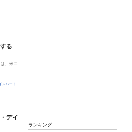
にする
作は、米ニ
インハート
・デイ
ランキング