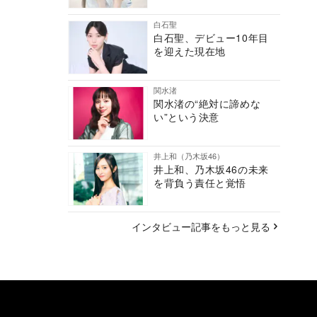
白石聖
白石聖、デビュー10年目
を迎えた現在地
関水渚
関水渚の“絶対に諦めな
い”という決意
井上和（乃木坂46）
井上和、乃木坂46の未来
を背負う責任と覚悟
インタビュー記事をもっと見る