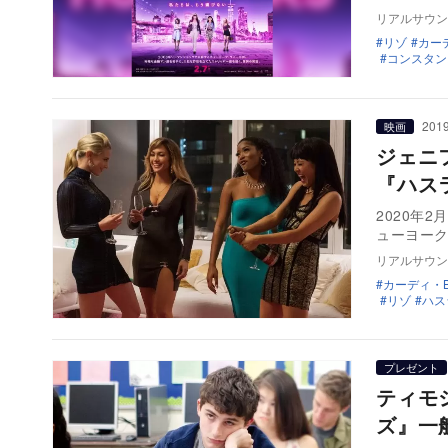
リアルサウン
リゾ
カー
コンスタン
2019
映画
ジェニ
『ハス
2020年
ューヨー
リアルサウン
カーディ・
リゾ
ハス
プレゼント
ティモ
ズ』一