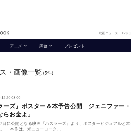
BOOK
映画ニュース・TVド
アニメ
舞台
プレゼント
ス・画像一覧
(5件)
.12.20 08:00
ラーズ』ポスター＆本予告公開 ジェニファー・
ならお金よ」
2月7日に公開となる映画『ハスラーズ』より、ポスタービジュアルと
公開された。 本作は、米ニューヨーク…