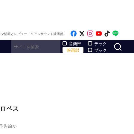
Like on Facebook
Follow on x
Follow on Inst
Follow on Y
Follow on
Follo
ラマ情報とレビュー｜リアルサウンド映画部
サ
音楽部
テック
映画部
ブック
ロペス
本予告編が