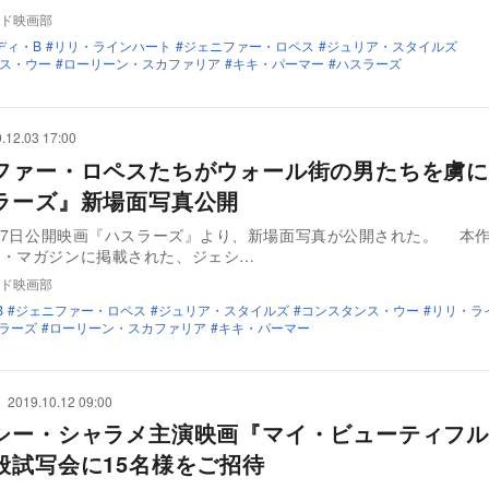
ド映画部
ディ・B
リリ・ラインハート
ジェニファー・ロペス
ジュリア・スタイルズ
ス・ウー
ローリーン・スカファリア
キキ・パーマー
ハスラーズ
.12.03 17:00
ファー・ロペスたちがウォール街の男たちを虜
ラーズ』新場面写真公開
2月7日公開映画『ハスラーズ』より、新場面写真が公開された。 本
ク・マガジンに掲載された、ジェシ…
ド映画部
B
ジェニファー・ロペス
ジュリア・スタイルズ
コンスタンス・ウー
リリ・ラ
ラーズ
ローリーン・スカファリア
キキ・パーマー
2019.10.12 09:00
シー・シャラメ主演映画『マイ・ビューティフル
般試写会に15名様をご招待