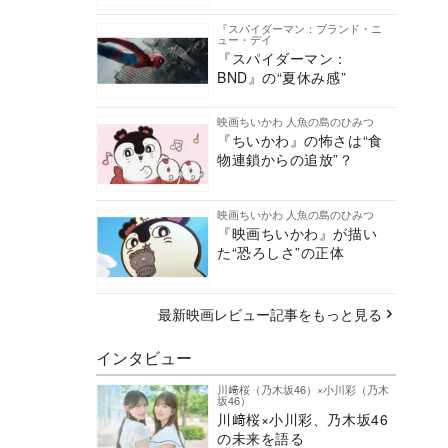
『スパイダーマン：ブランド・ニ
ュー・デイ
『スパイダーマン：
BND』の“夏休み感”
映画ちいかわ 人魚の島のひみつ
『ちいかわ』の怖さは“食
物連鎖からの追放”？
映画ちいかわ 人魚の島のひみつ
『映画ちいかわ』が描い
た“恐ろしさ”の正体
最新映画レビュー記事をもっと見る
インタビュー
川﨑桜（乃木坂46）×小川彩（乃木
坂46）
川﨑桜×小川彩、乃木坂46
の未来を語る