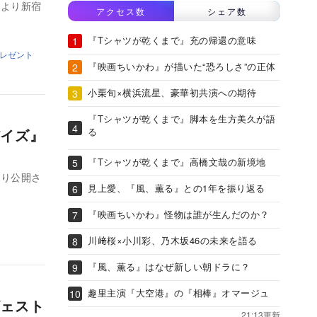
日より新宿
アクセス数
シェア数
『Tシャツが乾くまで』充の帰還の意味
レゼント
『映画ちいかわ』が描いた“恐ろしさ”の正体
小栗旬×横浜流星、豪華初共演への期待
『Tシャツが乾くまで』脚本を生方美久が語
イズ』
る
『Tシャツが乾くまで』高橋文哉の新境地
より公開さ
見上愛、『風、薫る』との1年を振り返る
『映画ちいかわ』怪物は誰が生んだのか？
川﨑桜×小川彩、乃木坂46の未来を語る
『風、薫る』はなぜ新しい朝ドラに？
趣里主演『大空港』の『相棒』オマージュ
ェスト
21:13更新