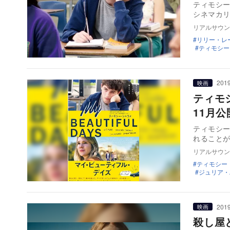
ティモシー
シネマカ
リアルサウン
リリー・レ
ティモシー
2019
映画
ティモ
11月
ティモシー
れること
リアルサウン
ティモシー
ジュリア・
2019
映画
殺し屋