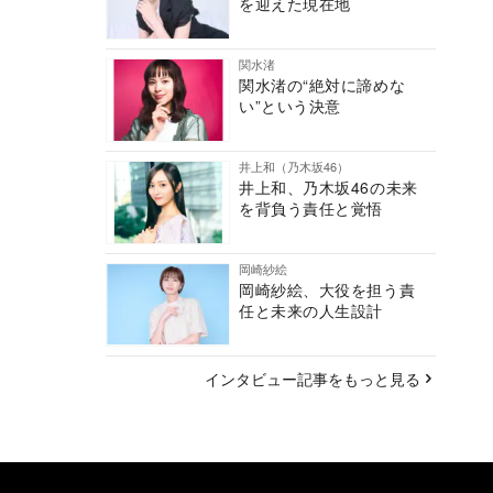
を迎えた現在地
関水渚
関水渚の“絶対に諦めな
い”という決意
井上和（乃木坂46）
井上和、乃木坂46の未来
を背負う責任と覚悟
岡崎紗絵
岡崎紗絵、大役を担う責
任と未来の人生設計
インタビュー記事をもっと見る