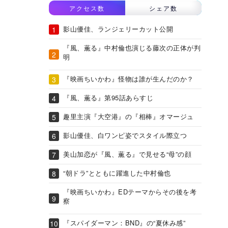
アクセス数
シェア数
影山優佳、ランジェリーカット公開
『風、薫る』中村倫也演じる藤次の正体が判
明
『映画ちいかわ』怪物は誰が生んだのか？
『風、薫る』第95話あらすじ
趣里主演『大空港』の『相棒』オマージュ
影山優佳、白ワンピ姿でスタイル際立つ
美山加恋が『風、薫る』で見せる“母”の顔
“朝ドラ”とともに躍進した中村倫也
『映画ちいかわ』EDテーマからその後を考
察
『スパイダーマン：BND』の“夏休み感”