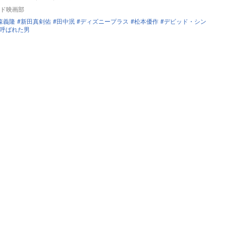
ド映画部
森義隆
新田真剣佑
田中泯
ディズニープラス
松本優作
デビッド・シン
呼ばれた男