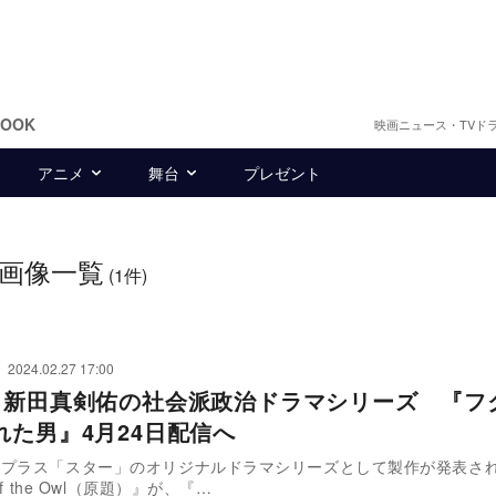
BOOK
映画ニュース・TVド
アニメ
舞台
プレゼント
画像一覧
(1件)
2024.02.27 17:00
×新田真剣佑の社会派政治ドラマシリーズ 『フ
れた男』4月24日配信へ
ープラス「スター」のオリジナルドラマシリーズとして製作が発表さ
of the Owl（原題）』が、『…