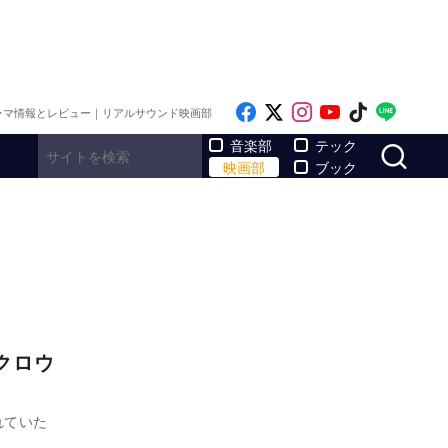
Like on Facebook
Follow on x
Follow on Inst
Follow on Y
Follow on
Follo
ラマ情報とレビュー｜リアルサウンド映画部
サ
音楽部
テック
映画部
ブック
クロウ
れていた