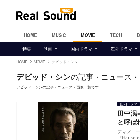
HOME
MUSIC
MOVIE
TECH
特集
映画
国内ドラマ
海外ドラマ
HOME
MOVIE
デビッド・シン
の記事・ニュース・
デビッド・シン
デビッド・シンの記事・ニュース・画像一覧です
国内ドラマ
田中泯
と呼ば
ディズニ
『House 