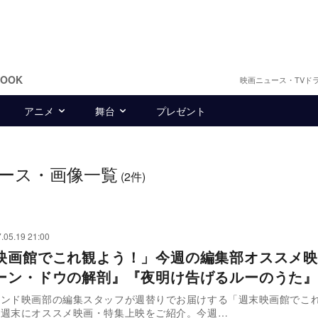
BOOK
映画ニュース・TVド
アニメ
舞台
プレゼント
ース・画像一覧
(2件)
.05.19 21:00
映画館でこれ観よう！」今週の編集部オススメ映
ーン・ドウの解剖』『夜明け告げるルーのうた』
ウンド映画部の編集スタッフが週替りでお届けする「週末映画館でこ
毎週末にオススメ映画・特集上映をご紹介。今週…