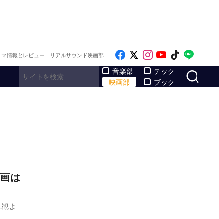
Like on Facebook
Follow on x
Follow on Inst
Follow on Y
Follow on
Follo
ラマ情報とレビュー｜リアルサウンド映画部
サ
音楽部
テック
映画部
ブック
画は
れ観よ