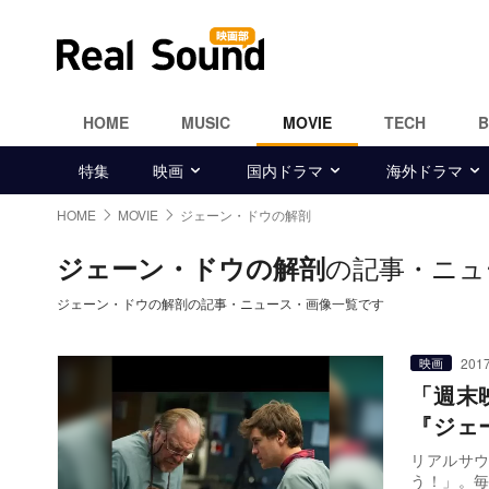
HOME
MUSIC
MOVIE
TECH
特集
映画
国内ドラマ
海外ドラマ
HOME
MOVIE
ジェーン・ドウの解剖
の記事・ニュ
ジェーン・ドウの解剖
ジェーン・ドウの解剖の記事・ニュース・画像一覧です
2017
映画
「週末
『ジェ
リアルサ
う！」。