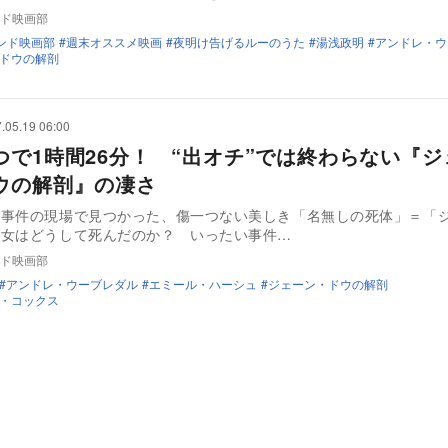
ド映画部
ンド映画部
週末オススメ映画
夜明け告げるルーのうた
湯浅政明
アンドレ・ウ
ドウの解剖
.05.19 06:00
つで1時間26分！ “出オチ”では終わらない『ジ
ウの解剖』の凄さ
人事件の現場で見つかった、傷一つない美しき「名無しの死体」＝「
彼女はどうして死んだのか？ いったい事件…
ド映画部
アンドレ・ウーブレダル
エミール・ハーシュ
ジェーン・ドウの解剖
・コックス