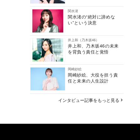
関水渚
関水渚の“絶対に諦めな
い”という決意
井上和（乃木坂46）
井上和、乃木坂46の未来
を背負う責任と覚悟
岡崎紗絵
岡崎紗絵、大役を担う責
任と未来の人生設計
インタビュー記事をもっと見る