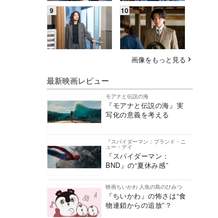
画像をもっと見る
最新映画レビュー
モアナと伝説の海
『モアナと伝説の海』実
写化の意義を考える
『スパイダーマン：ブランド・ニ
ュー・デイ
『スパイダーマン：
BND』の“夏休み感”
映画ちいかわ 人魚の島のひみつ
『ちいかわ』の怖さは“食
物連鎖からの追放”？