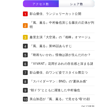
アクセス数
シェア数
影山優佳、ランジェリーカット公開
『風、薫る』中村倫也演じる藤次の正体が判
明
趣里主演『大空港』の『相棒』オマージュ
『風、薫る』第95話あらすじ
『映画ちいかわ』怪物は誰が生んだのか？
『VIVANT』花岡すみれの存在感と深まる謎
影山優佳、白ワンピ姿でスタイル際立つ
『スパイダーマン：BND』の“夏休み感”
“朝ドラ”とともに躍進した中村倫也
美山加恋が『風、薫る』で見せる“母”の顔
04:13更新