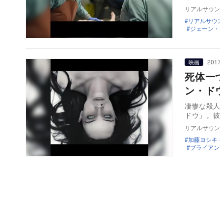
リアルサウン
リアルサウ
ジェーン・
2017
映画
死体一
ン・ド
凄惨な殺
ドウ」。
リアルサウン
加藤ヨシキ
ブライアン