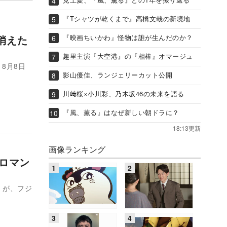
『Tシャツが乾くまで』高橋文哉の新境地
消えた
『映画ちいかわ』怪物は誰が生んだのか？
趣里主演『大空港』の『相棒』オマージュ
8月8日
影山優佳、ランジェリーカット公開
川﨑桜×小川彩、乃木坂46の未来を語る
『風、薫る』はなぜ新しい朝ドラに？
18:13更新
画像ランキング
ロマン
』が、フジ