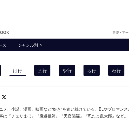
BOOK
音楽・アー
ース
ジャンル別
は行
ま行
や行
ら行
わ行
Follow on SNS
ニメ、小説、漫画、映画など“好き”を追い続けている。BLやブロマンス
事は『チェリまほ』『魔道祖師』『天官賜福』『忍たま乱太郎』など。