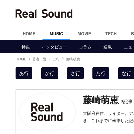
HOME
MUSIC
MOVIE
TECH
特集
インタビュー
コラム
連載
ニュ
HOME
著者一覧
は行
藤崎萌恵
あ行
か行
さ行
た行
な行
藤崎萌恵
2記事
大阪府在住、ライター。ア
き。これまでに執筆した記