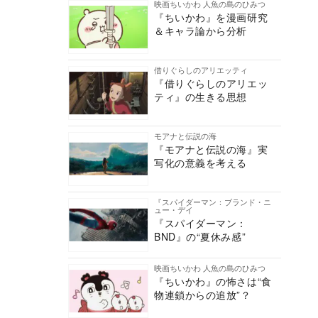
映画ちいかわ 人魚の島のひみつ
『ちいかわ』を漫画研究
＆キャラ論から分析
借りぐらしのアリエッティ
『借りぐらしのアリエッ
ティ』の生きる思想
モアナと伝説の海
『モアナと伝説の海』実
写化の意義を考える
『スパイダーマン：ブランド・ニ
ュー・デイ
『スパイダーマン：
BND』の“夏休み感”
映画ちいかわ 人魚の島のひみつ
『ちいかわ』の怖さは“食
物連鎖からの追放”？