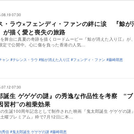
.08.19 07:30
ス・ラウ×フェンディ・ファンの絆に涙 『鯨が
』が描く愛と喪失の旅路
を舞台に真夏の奇跡を描くロードムービー『鯨が消えた入り江』が、
限定で公開中。心に傷を負った香港の人気…
チャン
テレンス・ラウ
鯨が消えた入り江
フェンディ・ファン
藤崎萌恵
.07.12 07:30
郎誕生 ゲゲゲの謎』の秀逸な作品性を考察 “ブ
“因習村”の相乗効果
の生誕100周年記念として制作された映画『鬼太郎誕生 ゲゲゲの謎
土曜プレミアム』枠で7月12日に本…
内秀信
鬼太郎誕生 ゲゲゲの謎
藤崎萌恵