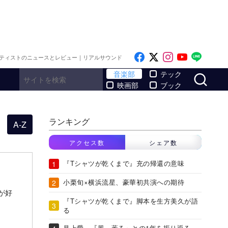
Like on Facebook
Follow on x
Follow on I
Follow o
Follo
ティストのニュースとレビュー｜リアルサウンド
サ
音楽部
テック
映画部
ブック
ランキング
A-Z
アクセス数
シェア数
『Tシャツが乾くまで』充の帰還の意味
小栗旬×横浜流星、豪華初共演への期待
が好
『Tシャツが乾くまで』脚本を生方美久が語
る
見上愛、『風、薫る』との1年を振り返る