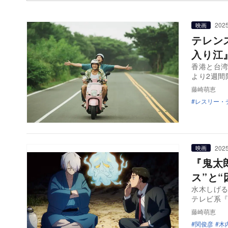
2025
映画
テレン
入り江
香港と台湾
より2週間
藤崎萌恵
レスリー・
2025
映画
『鬼太
ス”と
水木しげる
テレビ系『
藤崎萌恵
関俊彦
木