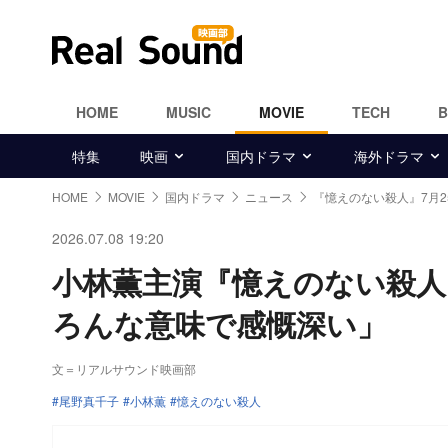
HOME
MUSIC
MOVIE
TECH
特集
映画
国内ドラマ
海外ドラマ
HOME
MOVIE
国内ドラマ
ニュース
『憶えのない殺人』7月
2026.07.08 19:20
小林薫主演『憶えのない殺人
ろんな意味で感慨深い」
文＝リアルサウンド映画部
尾野真千子
小林薫
憶えのない殺人