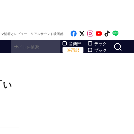
Like on Facebook
Follow on x
Follow on Inst
Follow on Y
Follow on
Follo
ラマ情報とレビュー｜リアルサウンド映画部
サ
音楽部
テック
映画部
ブック
「い