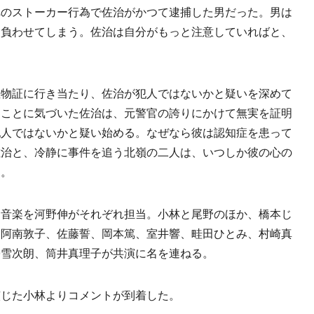
へのストーカー行為で佐治がかつて逮捕した男だった。男は
を負わせてしまう。佐治は自分がもっと注意していればと、
物証に行き当たり、佐治が犯人ではないかと疑いを深めて
ることに気づいた佐治は、元警官の誇りにかけて無実を証明
犯人ではないかと疑い始める。なぜなら彼は認知症を患って
佐治と、冷静に事件を追う北嶺の二人は、いつしか彼の心の
る。
音楽を河野伸がそれぞれ担当。小林と尾野のほか、橋本じ
、阿南敦子、佐藤誓、岡本篤、室井響、畦田ひとみ、村崎真
螢雪次朗、筒井真理子が共演に名を連ねる。
じた小林よりコメントが到着した。