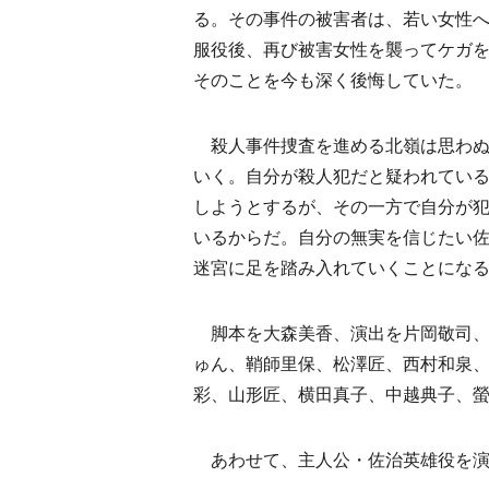
る。その事件の被害者は、若い女性
服役後、再び被害女性を襲ってケガ
そのことを今も深く後悔していた。
殺人事件捜査を進める北嶺は思わぬ
いく。自分が殺人犯だと疑われてい
しようとするが、その一方で自分が
いるからだ。自分の無実を信じたい
迷宮に足を踏み入れていくことにな
脚本を大森美香、演出を片岡敬司、
ゅん、鞘師里保、松澤匠、西村和泉
彩、山形匠、横田真子、中越典子、
あわせて、主人公・佐治英雄役を演