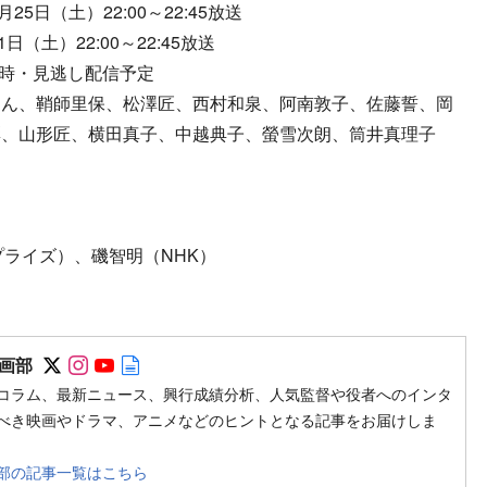
5日（土）22:00～22:45放送
（土）22:00～22:45放送
同時・見逃し配信予定
ゅん、鞘師里保、松澤匠、西村和泉、阿南敦子、佐藤誓、岡
彩、山形匠、横田真子、中越典子、螢雪次朗、筒井真理子
プライズ）、磯智明（NHK）
Follow on SNS
Follow on SNS
Follow on SNS
Author web site
画部
コラム、最新ニュース、興行成績分析、人気監督や役者へのインタ
べき映画やドラマ、アニメなどのヒントとなる記事をお届けしま
部の記事一覧はこちら