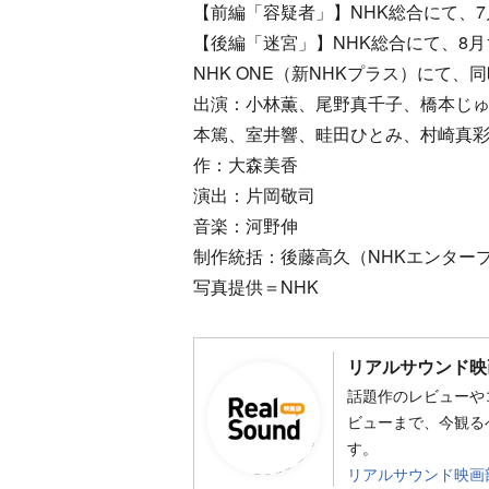
【前編「容疑者」】NHK総合にて、7月2
【後編「迷宮」】NHK総合にて、8月1日
NHK ONE（新NHKプラス）にて、
出演：小林薫、尾野真千子、橋本じ
本篤、室井響、畦田ひとみ、村崎真
作：大森美香
演出：片岡敬司
音楽：河野伸
制作統括：後藤高久（NHKエンター
写真提供＝NHK
リアルサウンド映
話題作のレビューや
ビューまで、今観る
す。
リアルサウンド映画