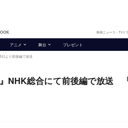
BOOK
映画ニュース・TVド
アニメ
舞台
プレゼント
25日より前後編で放送
』NHK総合にて前後編で放送 