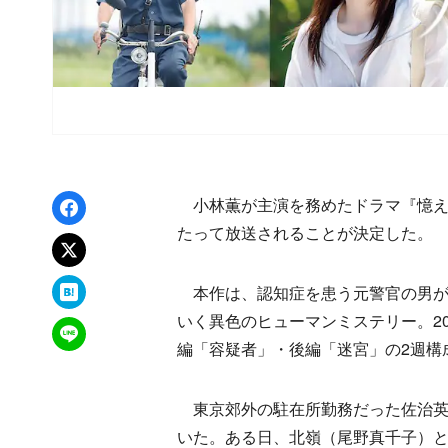
Facebookでシェア
小林薫が主演を務めたドラマ『憶えの
たって放送されることが決定した。
xでポスト
はてなブックマーク
本作は、認知症を患う元警官の男が
いく異色のヒューマンミステリー。20
LINEで送る
編「容疑者」・後編「迷宮」の2週構
東京郊外の駐在所勤務だった佐治英
いた。ある日、北嶺（尾野真千子）