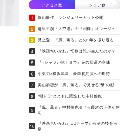
アクセス数
シェア数
影山優佳、ランジェリーカット公開
趣里主演『大空港』の『相棒』オマージュ
見上愛、『風、薫る』との1年を振り返る
『映画ちいかわ』怪物は誰が生んだのか？
『Tシャツが乾くまで』充の帰還の意味
小栗旬×横浜流星、豪華初共演への期待
美山加恋が『風、薫る』で見せる“母”の顔
“朝ドラ”とともに躍進した中村倫也
『風、薫る』中村倫也演じる藤次の正体が判
明
『映画ちいかわ』EDテーマからその後を考
察