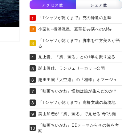
アクセス数
シェア数
『Tシャツが乾くまで』充の帰還の意味
小栗旬×横浜流星、豪華初共演への期待
『Tシャツが乾くまで』脚本を生方美久が語
る
見上愛、『風、薫る』との1年を振り返る
影山優佳、ランジェリーカット公開
趣里主演『大空港』の『相棒』オマージュ
『映画ちいかわ』怪物は誰が生んだのか？
『Tシャツが乾くまで』高橋文哉の新境地
美山加恋が『風、薫る』で見せる“母”の顔
『映画ちいかわ』EDテーマからその後を考
察