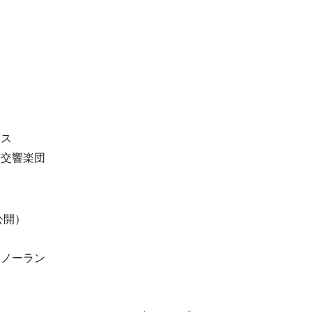
ース
ー交響楽団
公開）
・ノーラン