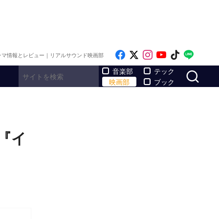
Like on Facebook
Follow on x
Follow on Inst
Follow on Y
Follow on
Follo
ラマ情報とレビュー｜リアルサウンド映画部
サ
音楽部
テック
映画部
ブック
『イ