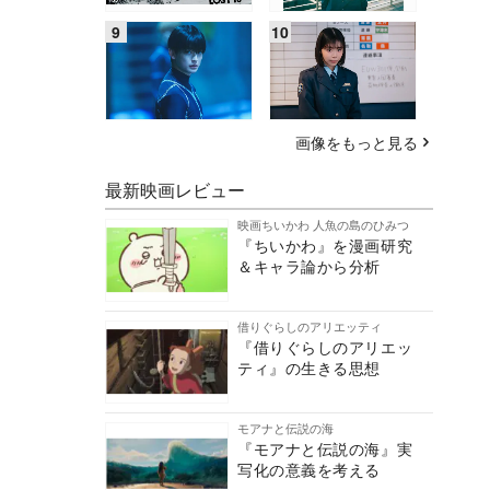
画像をもっと見る
最新映画レビュー
映画ちいかわ 人魚の島のひみつ
『ちいかわ』を漫画研究
＆キャラ論から分析
借りぐらしのアリエッティ
『借りぐらしのアリエッ
ティ』の生きる思想
モアナと伝説の海
『モアナと伝説の海』実
写化の意義を考える