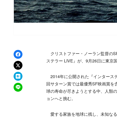
Facebookでシェア
クリストファー・ノーラン監督のS
ステラー LIVE』が、9月26日に
xでポスト
はてなブックマーク
2014年に公開された『インタース
回サターン賞では最優秀SF映画賞を
LINEで送る
球の寿命が尽きようとする中、人類
ョンへと挑む。
愛する家族を地球に残し、未知なる