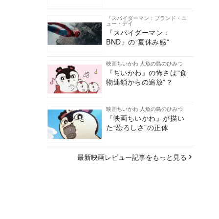
『スパイダーマン：ブランド・ニ
ュー・デイ
『スパイダーマン：
BND』の“夏休み感”
映画ちいかわ 人魚の島のひみつ
『ちいかわ』の怖さは“食
物連鎖からの追放”？
映画ちいかわ 人魚の島のひみつ
『映画ちいかわ』が描い
た“恐ろしさ”の正体
最新映画レビュー記事をもっと見る