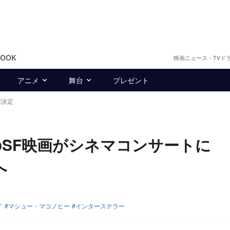
BOOK
映画ニュース・TVド
アニメ
舞台
プレゼント
催決定
SF映画がシネマコンサートに 
へ
イ
マシュー・マコノヒー
インターステラー