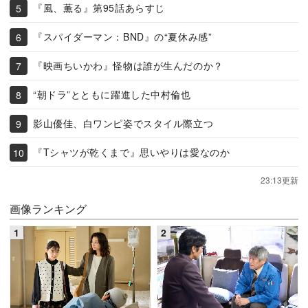
『風、薫る』第95話あらすじ
『スパイダーマン：BND』の“夏休み感”
『映画ちいかわ』怪物は誰が生んだのか？
“朝ドラ”とともに躍進した中村倫也
影山優佳、白ワンピ姿でスタイル際立つ
『Tシャツが乾くまで』思いやりは愛なのか
23:13更新
画像ランキング