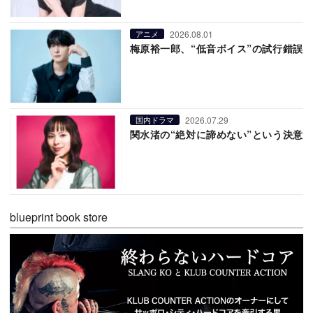
2026.08.01
アニメ
梅原裕一郎、“低音ボイス”の試行錯誤
2026.07.29
国内ドラマ
関水渚の“絶対に諦めない”という決意
blueprint book store