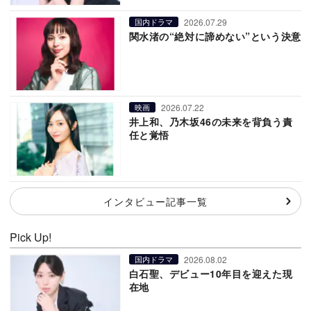
2026.07.29
国内ドラマ
関水渚の“絶対に諦めない”という決意
2026.07.22
映画
井上和、乃木坂46の未来を背負う責
任と覚悟
インタビュー記事一覧
Pick Up!
2026.08.02
国内ドラマ
白石聖、デビュー10年目を迎えた現
在地