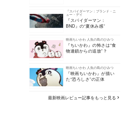
『スパイダーマン：ブランド・ニ
ュー・デイ
『スパイダーマン：
BND』の“夏休み感”
映画ちいかわ 人魚の島のひみつ
『ちいかわ』の怖さは“食
物連鎖からの追放”？
映画ちいかわ 人魚の島のひみつ
『映画ちいかわ』が描い
た“恐ろしさ”の正体
最新映画レビュー記事をもっと見る