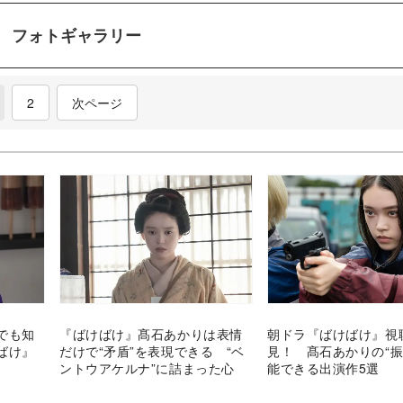
フォトギャラリー
2
次ページ
でも知
『ばけばけ』髙石あかりは表情
朝ドラ『ばけばけ』視
ばけ』
だけで“矛盾”を表現できる “ベ
見！ 髙石あかりの“振
ントウアケルナ”に詰まった心
能できる出演作5選