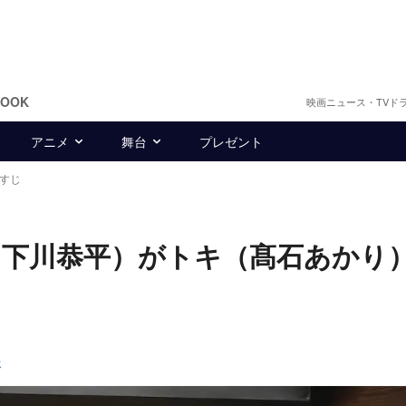
BOOK
映画ニュース・TVド
アニメ
舞台
プレゼント
らすじ
（下川恭平）がトキ（髙石あかり
じ