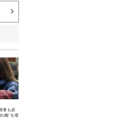
聴者も必
れ幅”を堪