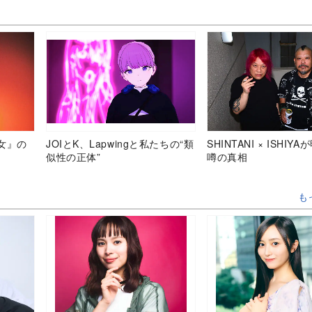
女』の
JOIとK、Lapwingと私たちの“類
SHINTANI × ISHIY
似性の正体”
噂の真相
も