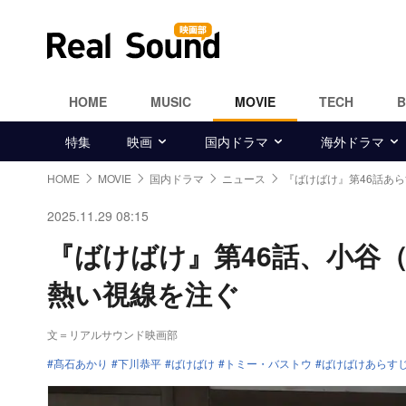
HOME
MUSIC
MOVIE
TECH
特集
映画
国内ドラマ
海外ドラマ
HOME
MOVIE
国内ドラマ
ニュース
『ばけばけ』第46話あ
2025.11.29 08:15
『ばけばけ』第46話、小谷
熱い視線を注ぐ
文＝リアルサウンド映画部
髙石あかり
下川恭平
ばけばけ
トミー・バストウ
ばけばけあらす