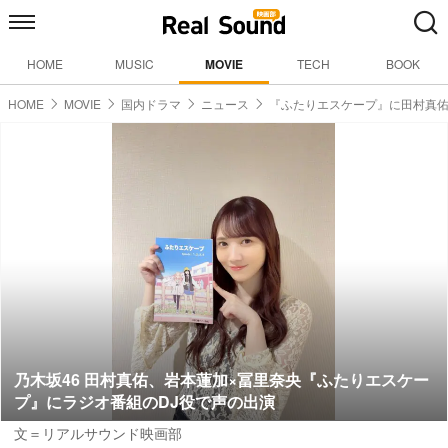
HOME
MUSIC
MOVIE
TECH
BOOK
HOME
MOVIE
国内ドラマ
ニュース
『ふたりエスケープ』に田村真
乃木坂46 田村真佑、岩本蓮加×冨里奈央『ふたりエスケー
プ』にラジオ番組のDJ役で声の出演
文＝リアルサウンド映画部