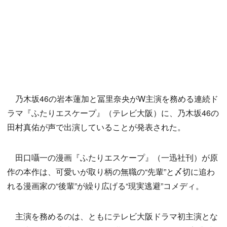
乃木坂46の岩本蓮加と冨里奈央がW主演を務める連続ド
ラマ『ふたりエスケープ』（テレビ大阪）に、乃木坂46の
田村真佑が声で出演していることが発表された。
田口囁一の漫画『ふたりエスケープ』（一迅社刊）が原
作の本作は、可愛いが取り柄の無職の“先輩”と〆切に追わ
れる漫画家の“後輩”が繰り広げる“現実逃避”コメディ。
主演を務めるのは、ともにテレビ大阪ドラマ初主演とな