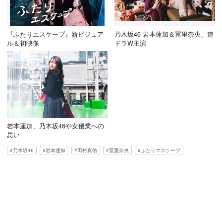
『ふたりエスケープ』新ビジュア
乃木坂46 岩本蓮加＆冨里奈央、連
ル＆初映像
ドラW主演
岩本蓮加、乃木坂46や女優業への
思い
乃木坂46
岩本蓮加
田村真佑
冨里奈央
ふたりエスケープ