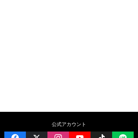
公式アカウント
facebook
x
instagram
YouTube
Follow on 
LI