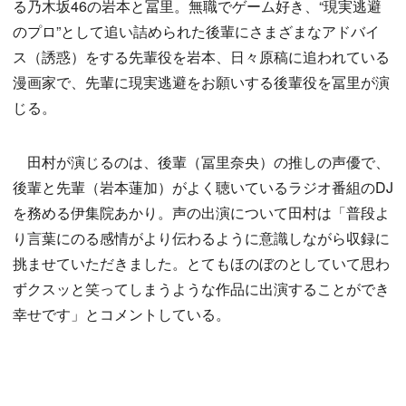
る乃木坂46の岩本と冨里。無職でゲーム好き、“現実逃避
のプロ”として追い詰められた後輩にさまざまなアドバイ
ス（誘惑）をする先輩役を岩本、日々原稿に追われている
漫画家で、先輩に現実逃避をお願いする後輩役を冨里が演
じる。
田村が演じるのは、後輩（冨里奈央）の推しの声優で、
後輩と先輩（岩本蓮加）がよく聴いているラジオ番組のDJ
を務める伊集院あかり。声の出演について田村は「普段よ
り言葉にのる感情がより伝わるように意識しながら収録に
挑ませていただきました。とてもほのぼのとしていて思わ
ずクスッと笑ってしまうような作品に出演することができ
幸せです」とコメントしている。