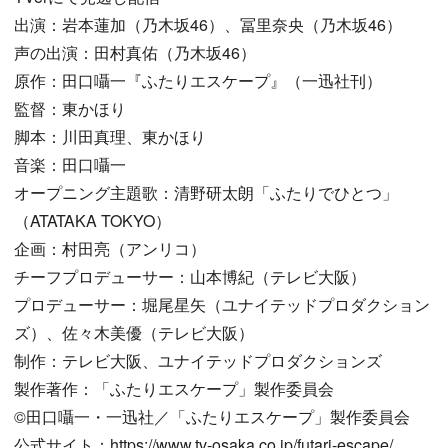
出演：岩本蓮加（乃木坂46）、冨里奈央（乃木坂46）
声の出演：田村真佑（乃木坂46）
原作：田口囁一『ふたりエスケープ』（一迅社刊）
監督：東かほり
脚本：川田真理、東かほり
音楽：田口囁一
オープニング主題歌：清野研太朗「ふたりでひとつ」
（ATATAKA TOKYO）
企画：村田亮（アンリコ）
チーフプロデューサー：山本博紀（テレビ大阪）
プロデューサー：堀尾星矢（ユナイテッドプロダクション
ズ）、佐々木美優（テレビ大阪）
制作：テレビ大阪、ユナイテッドプロダクションズ
製作著作：「ふたりエスケープ」製作委員会
©田口囁一・一迅社／「ふたりエスケープ」製作委員会
公式サイト：https://www.tv-osaka.co.jp/futari-escape/