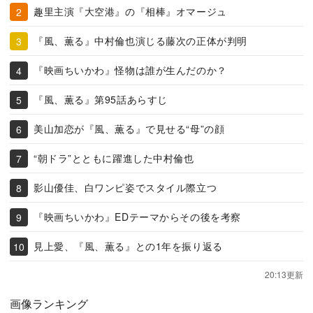
趣里主演『大空港』の『相棒』オマージュ
『風、薫る』中村倫也演じる藤次の正体が判明
『映画ちいかわ』怪物は誰が生んだのか？
『風、薫る』第95話あらすじ
美山加恋が『風、薫る』で見せる“母”の顔
“朝ドラ”とともに躍進した中村倫也
影山優佳、白ワンピ姿でスタイル際立つ
『映画ちいかわ』EDテーマからその後を考察
見上愛、『風、薫る』との1年を振り返る
20:13更新
画像ランキング