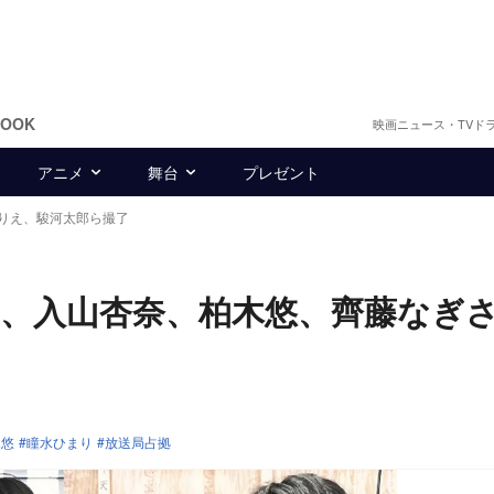
BOOK
映画ニュース・TVド
アニメ
舞台
プレゼント
りえ、駿河太郎ら撮了
、入山杏奈、柏木悠、齊藤なぎ
木悠
瞳水ひまり
放送局占拠