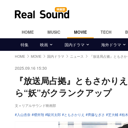
HOME
MUSIC
MOVIE
TECH
特集
映画
国内ドラマ
海外ドラマ
HOME
MOVIE
国内ドラマ
ニュース
『放送局占拠』ともさか
2025.09.16 15:30
『放送局占拠』ともさかりえ
ら“妖”がクランクアップ
文＝リアルサウンド映画部
入山杏奈
櫻井翔
駿河太郎
ともさかりえ
齊藤なぎさ
芝大輔
柏