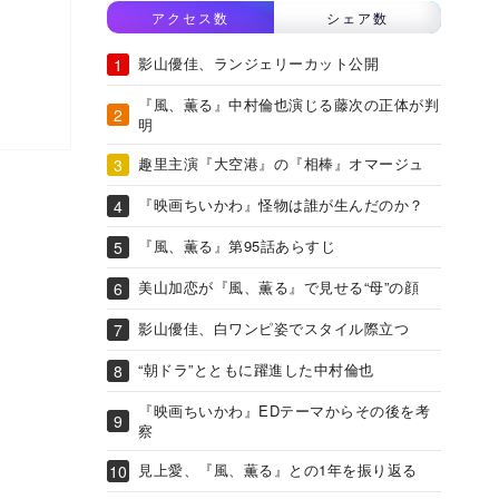
アクセス数
シェア数
影山優佳、ランジェリーカット公開
『風、薫る』中村倫也演じる藤次の正体が判
明
趣里主演『大空港』の『相棒』オマージュ
『映画ちいかわ』怪物は誰が生んだのか？
『風、薫る』第95話あらすじ
美山加恋が『風、薫る』で見せる“母”の顔
影山優佳、白ワンピ姿でスタイル際立つ
“朝ドラ”とともに躍進した中村倫也
『映画ちいかわ』EDテーマからその後を考
察
見上愛、『風、薫る』との1年を振り返る