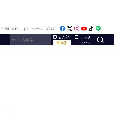
Like on Facebook
Follow on x
Follow on Inst
Follow on Y
Follow on
Follo
ラマ情報とレビュー｜リアルサウンド映画部
サ
音楽部
テック
映画部
ブック
さ