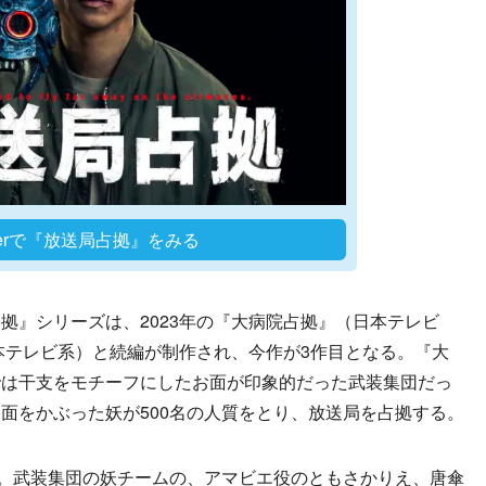
Verで『放送局占拠』をみる
』シリーズは、2023年の『大病院占拠』（日本テレビ
日本テレビ系）と続編が制作され、今作が3作目となる。『大
では干支をモチーフにしたお面が印象的だった武装集団だっ
面をかぶった妖が500名の人質をとり、放送局を占拠する。
。武装集団の妖チームの、アマビエ役のともさかりえ、唐傘