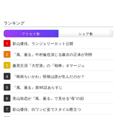
ランキング
アクセス数
シェア数
影山優佳、ランジェリーカット公開
『風、薫る』中村倫也演じる藤次の正体が判明
趣里主演『大空港』の『相棒』オマージュ
『映画ちいかわ』怪物は誰が生んだのか？
『風、薫る』第95話あらすじ
美山加恋が『風、薫る』で見せる“母”の顔
影山優佳、白ワンピ姿でスタイル際立つ