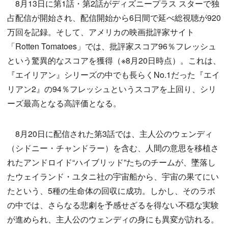
8月13日に第1話・第2話がディズニープラス スターで独
占配信が開始され、配信開始から6日間で延べ総視聴が920
万回を記録。そして、アメリカの映画批評家サイト
「Rotten Tomatoes」では、批評家スコア96％フレッシュ
という驚異的なスコアを獲得（※8月20日時点）。これは、
『エイリアン』シリーズの中でも長らくNo.1だった『エイ
リアン2』の94％フレッシュというスコアを上回り、シリ
ーズ最高となる高評価となる。
8月20日に配信された第3話では、主人公のウェンディ
（シドニー・チャンドラー）を含む、人間の意思を移植さ
れたアンドロイド“ハイブリッド”たちのチームが、墜落し
たウェイランド・ユタニ社の宇宙船から、宇宙の果てにい
たという、5種の生命体の回収に成功。しかし、そのラボ
の中では、さらなる悲劇を予感せざるを得ない不穏な実験
が進められ、主人公のウェンディの身にも異変が訪れる。