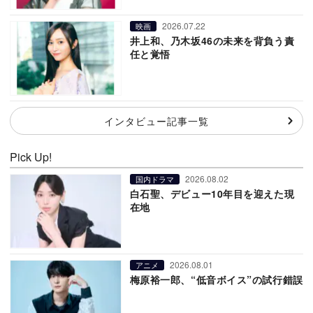
2026.07.22
映画
井上和、乃木坂46の未来を背負う責
任と覚悟
インタビュー記事一覧
Pick Up!
2026.08.02
国内ドラマ
白石聖、デビュー10年目を迎えた現
在地
2026.08.01
アニメ
梅原裕一郎、“低音ボイス”の試行錯誤