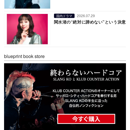
2026.07.29
国内ドラマ
関水渚の“絶対に諦めない”という決意
blueprint book store