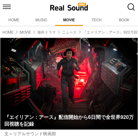
HOME
MUSIC
MOVIE
TECH
BOOK
HOME
MOVIE
海外ドラマ
ニュース
『エイリアン：アース』920万
『エイリアン：アース』配信開始から6日間で全世界920万
回視聴を記録
文＝リアルサウンド映画部