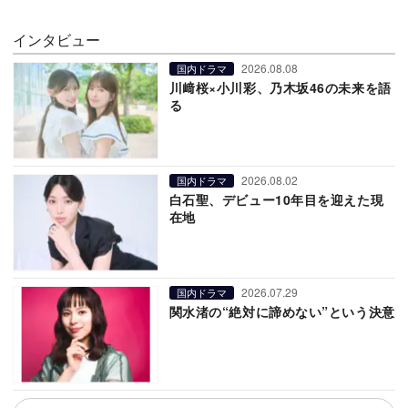
インタビュー
2026.08.08
国内ドラマ
川﨑桜×小川彩、乃木坂46の未来を語
る
2026.08.02
国内ドラマ
白石聖、デビュー10年目を迎えた現
在地
2026.07.29
国内ドラマ
関水渚の“絶対に諦めない”という決意