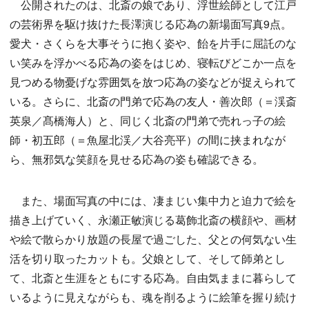
公開されたのは、北斎の娘であり、浮世絵師として江戸
の芸術界を駆け抜けた長澤演じる応為の新場面写真9点。
愛犬・さくらを大事そうに抱く姿や、飴を片手に屈託のな
い笑みを浮かべる応為の姿をはじめ、寝転びどこか一点を
見つめる物憂げな雰囲気を放つ応為の姿などが捉えられて
いる。さらに、北斎の門弟で応為の友人・善次郎（＝渓斎
英泉／髙橋海人）と、同じく北斎の門弟で売れっ子の絵
師・初五郎（＝魚屋北渓／大谷亮平）の間に挟まれなが
ら、無邪気な笑顔を見せる応為の姿も確認できる。
また、場面写真の中には、凄まじい集中力と迫力で絵を
描き上げていく、永瀬正敏演じる葛飾北斎の横顔や、画材
や絵で散らかり放題の長屋で過ごした、父との何気ない生
活を切り取ったカットも。父娘として、そして師弟とし
て、北斎と生涯をともにする応為。自由気ままに暮らして
いるように見えながらも、魂を削るように絵筆を握り続け