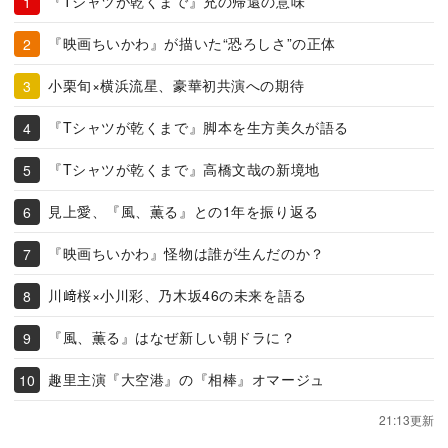
『Tシャツが乾くまで』充の帰還の意味
『映画ちいかわ』が描いた“恐ろしさ”の正体
小栗旬×横浜流星、豪華初共演への期待
『Tシャツが乾くまで』脚本を生方美久が語る
『Tシャツが乾くまで』高橋文哉の新境地
見上愛、『風、薫る』との1年を振り返る
『映画ちいかわ』怪物は誰が生んだのか？
川﨑桜×小川彩、乃木坂46の未来を語る
『風、薫る』はなぜ新しい朝ドラに？
趣里主演『大空港』の『相棒』オマージュ
21:13更新