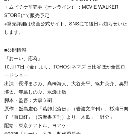
・ムビチケ前売券（オンライン） ：MOVIE WALKER
STOREにて販売予定
※発売詳細は映画公式サイト、SNSにて後日お知らせいた
します。
■公開情報
『おーい、応為』
10月17日（金）より、TOHOシネマズ 日比谷ほか全国ロ
ードショー
出演：長澤まさみ、髙橋海人、大谷亮平、篠井英介、奥野
瑛太、寺島しのぶ、永瀬正敏
脚本・監督：大森立嗣
原作：飯島虚心『葛飾北斎伝』（岩波文庫刊）、杉浦日向
子『百日紅』（筑摩書房刊）より「木瓜」「野分」
配給：東京テアトル、ヨアケ
©︎2025「おーい、応為」製作委員会