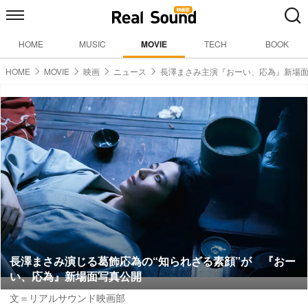
HOME
MUSIC
MOVIE
TECH
BOOK
HOME
MOVIE
映画
ニュース
長澤まさみ主演『おーい、応為』新場
長澤まさみ演じる葛飾応為の“知られざる素顔”が 『おー
い、応為』新場面写真公開
文＝リアルサウンド映画部