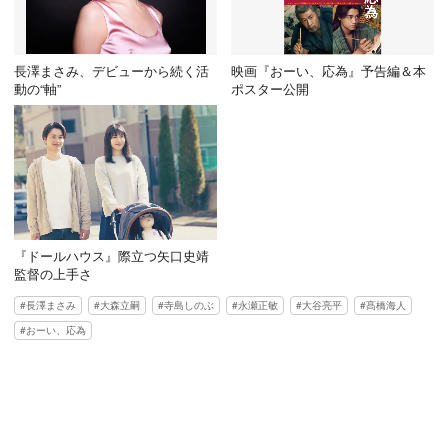
長澤まさみ、デビューから続く活
映画『おーい、応為』予告編＆本
動の“軸”
ポスター公開
『ドールハウス』際立つ矢口史靖
監督の上手さ
長澤まさみ
大森立嗣
寺島しのぶ
永瀬正敏
大谷亮平
髙橋海人
おーい、応為