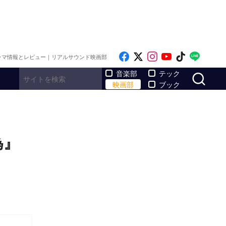
Like on Facebook
Follow on x
Follow on Inst
Follow on Y
Follow on
Follo
ラマ情報とレビュー｜リアルサウンド映画部
サ
音楽部
テック
映画部
ブック
為』