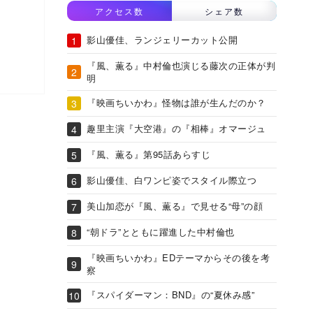
アクセス数
シェア数
影山優佳、ランジェリーカット公開
『風、薫る』中村倫也演じる藤次の正体が判
明
『映画ちいかわ』怪物は誰が生んだのか？
趣里主演『大空港』の『相棒』オマージュ
『風、薫る』第95話あらすじ
影山優佳、白ワンピ姿でスタイル際立つ
美山加恋が『風、薫る』で見せる“母”の顔
“朝ドラ”とともに躍進した中村倫也
『映画ちいかわ』EDテーマからその後を考
察
『スパイダーマン：BND』の“夏休み感”