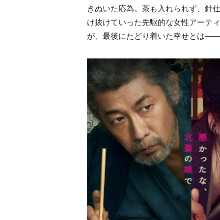
きぬいた応為。茶も入れられず、針
け抜けていった先駆的な女性アーテ
が、最後にたどり着いた幸せとは—