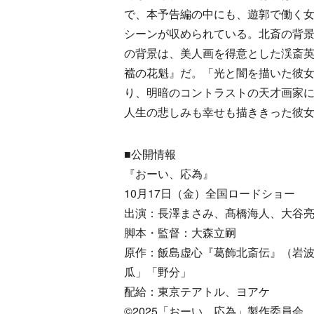
で、本予告編の中にも、遊郭で働く
シーンが収められている。北斎の背景
の背景は、美人画を得意とした渓斎
襠の花魁』だ。「光と闇を描いた彼女
り、明暗のコントラストの天才画家
人生の悲しみも幸せも描ききった彼
■公開情報
『おーい、応為』
10月17日（金）全国ロードショー
出演：長澤まさみ、髙橋海人、大谷
脚本・監督：大森立嗣
原作：飯島虚心『葛飾北斎伝』（岩
瓜」「野分」
配給：東京テアトル、ヨアケ
©︎2025「おーい、応為」製作委員会