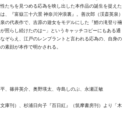
女性たちを見つめる応為を映し出した本作品の誕生を捉えた
は、『富嶽三十六景 神奈川沖浪裏』。善次郎（渓斎英泉）
英泉の代表作で、吉原の遊女をモデルにした『鯉の滝登り裲
が照らし続けたのは―」というキャッチコピーにもある通
になぞらえ、江戸のレンブラントと言われる応為の、自身の
女の素顔が本作で明かされる。
亮平、篠井英介、奥野瑛太、寺島しのぶ、永瀬正敏
波文庫刊）、杉浦日向子『百日紅』（筑摩書房刊）より「木