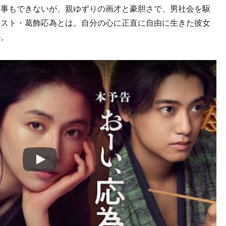
仕事もできないが、親ゆずりの画才と豪胆さで、男社会を駆
ィスト・葛飾応為とは。自分の心に正直に自由に生きた彼女
—。
Play