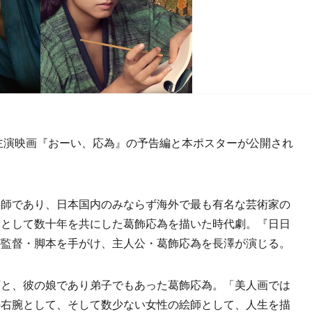
主演映画『おーい、応為』の予告編と本ポスターが公開され
師であり、日本国内のみならず海外で最も有名な芸術家の
娘として数十年を共にした葛飾応為を描いた時代劇。『日日
が監督・脚本を手がけ、主人公・葛飾応為を長澤が演じる。
と、彼の娘であり弟子でもあった葛飾応為。「美人画では
の右腕として、そして数少ない女性の絵師として、人生を描