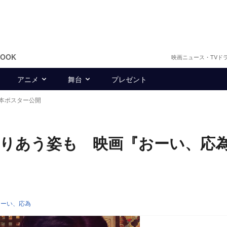
BOOK
映画ニュース・TVド
アニメ
舞台
プレゼント
本ポスター公開
りあう姿も 映画『おーい、応
おーい、応為