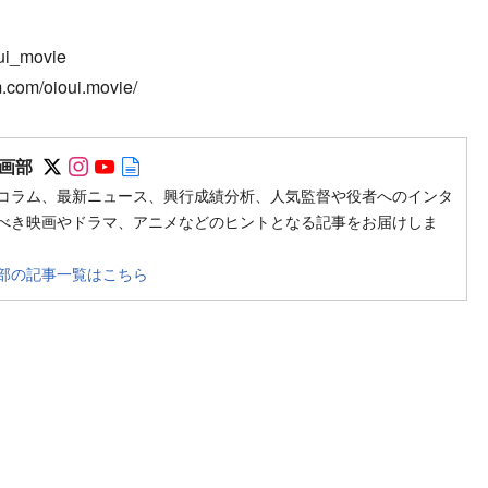
ui_movie
com/oioui.movie/
Follow on SNS
Follow on SNS
Follow on SNS
Author web site
画部
コラム、最新ニュース、興行成績分析、人気監督や役者へのインタ
べき映画やドラマ、アニメなどのヒントとなる記事をお届けしま
部の記事一覧はこちら