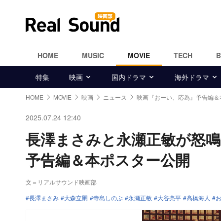
HOME
MUSIC
MOVIE
TECH
特集
映画
国内ドラマ
海外ドラマ
HOME
MOVIE
映画
ニュース
映画『おーい、応為』予告編＆
2025.07.24 12:40
長澤まさみと永瀬正敏が怒鳴
予告編＆本ポスター公開
文＝リアルサウンド映画部
長澤まさみ
大森立嗣
寺島しのぶ
永瀬正敏
大谷亮平
髙橋海人