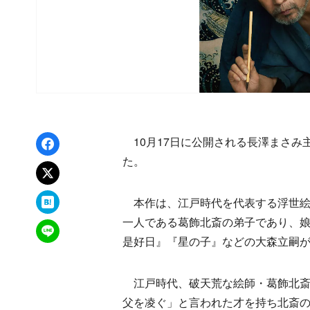
Facebookでシェア
10月17日に公開される長澤まさみ
た。
xでポスト
はてなブックマーク
本作は、江戸時代を代表する浮世絵
一人である葛飾北斎の弟子であり、
LINEで送る
是好日』『星の子』などの大森立嗣
江戸時代、破天荒な絵師・葛飾北斎
父を凌ぐ」と言われた才を持ち北斎