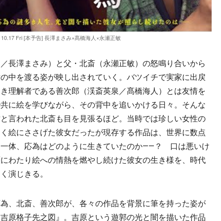
.17 Fri [本予告] 長澤まさみ×髙橋海人×永瀬正敏
／長澤まさみ）と父・北斎（永瀬正敏）の怒鳴り合いから
世の中を渡る姿が映し出されていく。バツイチで実家に出戻
よき理解者である善次郎（渓斎英泉／髙橋海人）とは友情を
で共に絵を学びながら、その背中を追いかける日々。そんな
才と言われた北斎も目を見張るほど。当時では珍しい女性の
なく絵にささげた彼女だったが現存する作品は、世界に数点
一体、応為はどのように生きていたのか――？ 口は悪いけ
涯にわたり絵への情熱を燃やし続けた彼女の生き様を、時代
しく演じきる。
為、北斎、善次郎が、各々の作品を背景に筆を持った姿が
『吉原格子先之図』。吉原という遊郭の光と闇を描いた作品