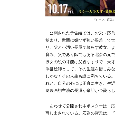
『おーい、応為』10
公開された予告編では、お栄（応為
始まり、世間に媚びず強い眼差しで
り、父と小汚い長屋で暮らす彼女。
育み、父であり師でもある北斎の元
彼女の絵の才能は父親ゆずりで、天
浮世絵師として、その生涯を惜しみ
しかなくその人生も謎に満ちている。
れど、自分の心には正直に生き、生
劇映画初主演の長澤が豪胆かつ愛ら
あわせて公開され本ポスターは、応
写し出されている。応為の背景は、