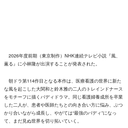
2026年度前期（東京制作）NHK連続テレビ小説『風、
薫る』に小林隆が出演することが発表された。
朝ドラ第114作目となる本作は、医療看護の世界に新た
な風を起こした大関和と鈴木雅の二人のトレインドナース
をモチーフに描くバディドラマ。同じ看護婦養成所を卒業
した二人が、患者や医師たちとの向き合い方に悩み、ぶつ
かり合いながら成長し、やがては“最強のバディ”になっ
て、まだ見ぬ世界を切り拓いていく。