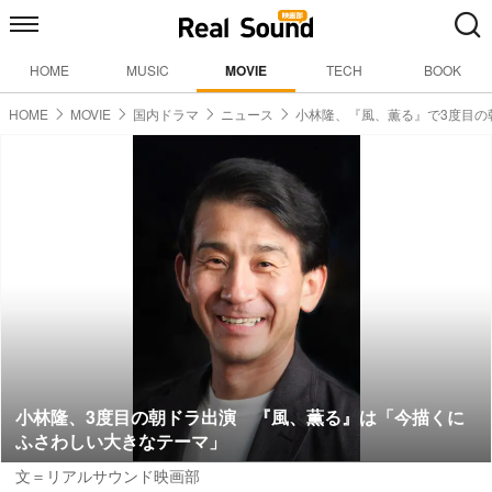
HOME
MUSIC
MOVIE
TECH
BOOK
HOME
MOVIE
国内ドラマ
ニュース
小林隆、『風、薫る』で3度目の
小林隆、3度目の朝ドラ出演 『風、薫る』は「今描くに
ふさわしい大きなテーマ」
文＝リアルサウンド映画部