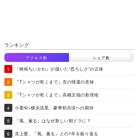
ランキング
アクセス数
シェア数
『映画ちいかわ』が描いた“恐ろしさ”の正体
『Tシャツが乾くまで』充の帰還の意味
『Tシャツが乾くまで』高橋文哉の新境地
小栗旬×横浜流星、豪華初共演への期待
『風、薫る』はなぜ新しい朝ドラに？
見上愛、『風、薫る』との1年を振り返る