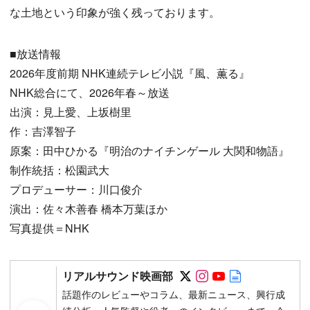
な土地という印象が強く残っております。
■放送情報
2026年度前期 NHK連続テレビ小説『風、薫る』
NHK総合にて、2026年春～放送
出演：見上愛、上坂樹里
作：吉澤智子
原案：田中ひかる『明治のナイチンゲール 大関和物語』
制作統括：松園武大
プロデューサー：川口俊介
演出：佐々木善春 橋本万葉ほか
写真提供＝NHK
Follow on SNS
Follow on SNS
Follow on SN
Author web 
リアルサウンド映画部
話題作のレビューやコラム、最新ニュース、興行成