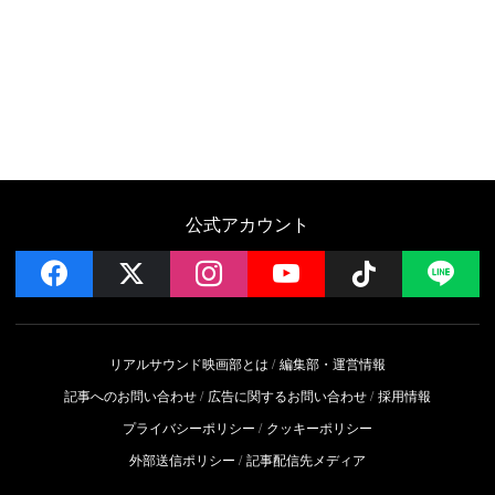
公式アカウント
facebook
x
instagram
YouTube
Follow on 
LI
リアルサウンド映画部とは
編集部・運営情報
記事へのお問い合わせ
広告に関するお問い合わせ
採用情報
プライバシーポリシー
クッキーポリシー
外部送信ポリシー
記事配信先メディア