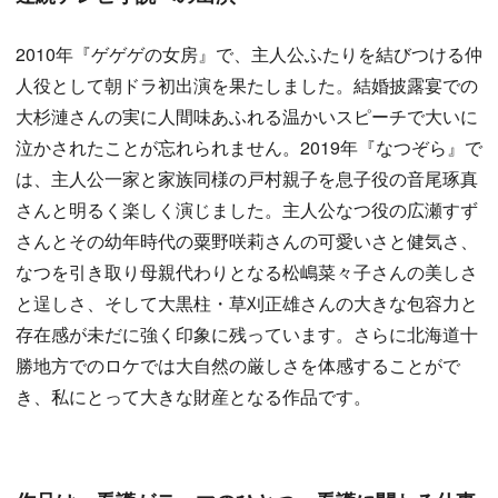
2010年『ゲゲゲの女房』で、主人公ふたりを結びつける仲
人役として朝ドラ初出演を果たしました。結婚披露宴での
大杉漣さんの実に人間味あふれる温かいスピーチで大いに
泣かされたことが忘れられません。2019年『なつぞら』で
は、主人公一家と家族同様の戸村親子を息子役の音尾琢真
さんと明るく楽しく演じました。主人公なつ役の広瀬すず
さんとその幼年時代の粟野咲莉さんの可愛いさと健気さ、
なつを引き取り母親代わりとなる松嶋菜々子さんの美しさ
と逞しさ、そして大黒柱・草刈正雄さんの大きな包容力と
存在感が未だに強く印象に残っています。さらに北海道十
勝地方でのロケでは大自然の厳しさを体感することがで
き、私にとって大きな財産となる作品です。