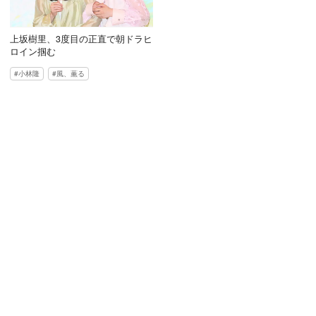
上坂樹里、3度目の正直で朝ドラヒ
ロイン掴む
小林隆
風、薫る