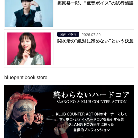
梅原裕一郎、“低音ボイス”の試行錯誤
2026.07.29
国内ドラマ
関水渚の“絶対に諦めない”という決意
blueprint book store