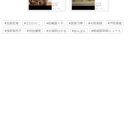
北村匠海
江口のりこ
松嶋菜々子
原菜乃華
今田美桜
戸田菜穂
浅田美代子
河合優実
久保田ひかる
あんぱん
映画部SNSニュース