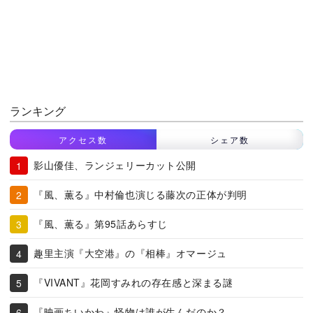
ランキング
アクセス数
シェア数
影山優佳、ランジェリーカット公開
『風、薫る』中村倫也演じる藤次の正体が判明
『風、薫る』第95話あらすじ
趣里主演『大空港』の『相棒』オマージュ
『VIVANT』花岡すみれの存在感と深まる謎
『映画ちいかわ』怪物は誰が生んだのか？