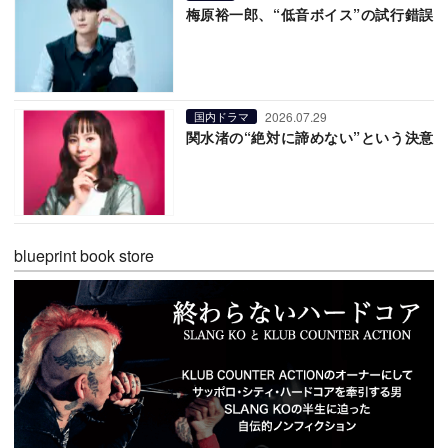
梅原裕一郎、“低音ボイス”の試行錯誤
2026.07.29
国内ドラマ
関水渚の“絶対に諦めない”という決意
blueprint book store