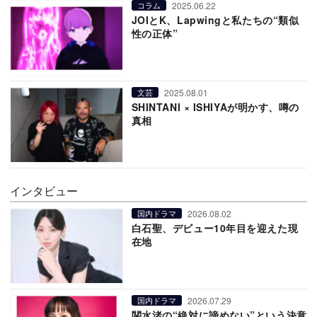
2025.06.22
コラム
JOIとK、Lapwingと私たちの“類似
性の正体”
2025.08.01
文芸
SHINTANI × ISHIYAが明かす、噂の
真相
インタビュー
2026.08.02
国内ドラマ
白石聖、デビュー10年目を迎えた現
在地
2026.07.29
国内ドラマ
関水渚の“絶対に諦めない”という決意