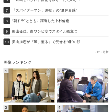
『スパイダーマン：BND』の“夏休み感”
“朝ドラ”とともに躍進した中村倫也
影山優佳、白ワンピ姿でスタイル際立つ
美山加恋が『風、薫る』で見せる“母”の顔
01:13更新
画像ランキング