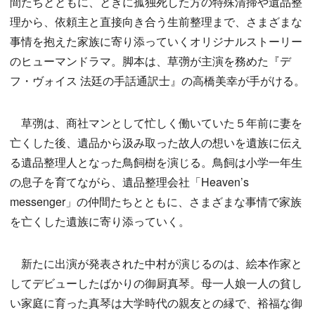
間たちとともに、ときに孤独死した方の特殊清掃や遺品整
理から、依頼主と直接向き合う生前整理まで、さまざまな
事情を抱えた家族に寄り添っていくオリジナルストーリー
のヒューマンドラマ。脚本は、草彅が主演を務めた『デ
フ・ヴォイス 法廷の手話通訳士』の高橋美幸が手がける。
草彅は、商社マンとして忙しく働いていた５年前に妻を
亡くした後、遺品から汲み取った故人の想いを遺族に伝え
る遺品整理人となった鳥飼樹を演じる。鳥飼は小学一年生
の息子を育てながら、遺品整理会社「Heaven’s
messenger」の仲間たちとともに、さまざまな事情で家族
を亡くした遺族に寄り添っていく。
新たに出演が発表された中村が演じるのは、絵本作家と
してデビューしたばかりの御厨真琴。母一人娘一人の貧し
い家庭に育った真琴は大学時代の親友との縁で、裕福な御