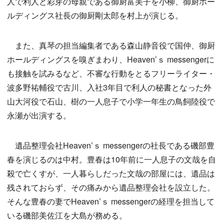
人で利人と彩芽の母親である御厨富美子を小柳、御厨ホー
ルディングス社長の御厨剛太郎を村上が演じる。
また、真琴の担当編集者である森山静音役で国仲、御厨
ホールディングスを嗅ぎまわり、Heaven’ｓ messengerに
も接触を試みるなど、不審な行動をとるフリーライター・
波多野祐輔役で古川、入社3年目で利人の秘書となった外
山大河役で石山、樹の一人息子で小学一年生の鳥飼陸役で
永瀬が出演する。
遺品整理会社Heaven’ｓ messengerの社長である磯部豊
春を演じるのは中村。豊春は10年前に一人息子の文哉を自
殺で亡くすが、一人暮らしだった文哉の部屋には、遺品は
残されておらず、その痛みから遺品整理会社を設立した。
そんな豊春の妻でHeaven’ｓ messengerの経理を担当して
いる磯部美佐江を大島が務める。