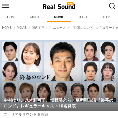
HOME
MUSIC
MOVIE
TECH
BOOK
HOME
MOVIE
国内ドラマ
ニュース
『終幕のロンド』レギュラーキャ
中村ゆり、八木莉可子、塩野瑛久ら、草彅剛主演『終幕の
ロンド』レギュラーキャスト16名発表
文＝リアルサウンド映画部