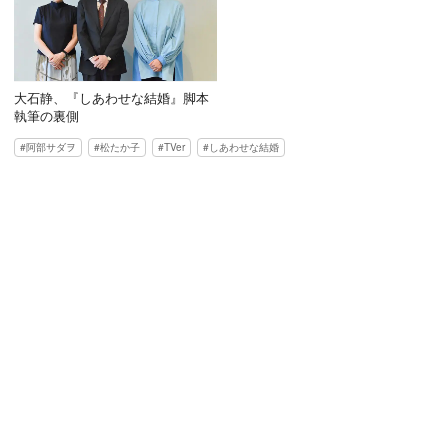
大石静、『しあわせな結婚』脚本
執筆の裏側
阿部サダヲ
松たか子
TVer
しあわせな結婚