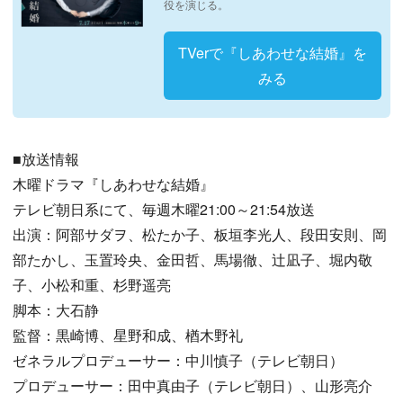
役を演じる。
TVerで『しあわせな結婚』を
みる
■放送情報
木曜ドラマ『しあわせな結婚』
テレビ朝日系にて、毎週木曜21:00～21:54放送
出演：阿部サダヲ、松たか子、板垣李光人、段田安則、岡
部たかし、玉置玲央、金田哲、馬場徹、辻凪子、堀内敬
子、小松和重、杉野遥亮
脚本：大石静
監督：黒崎博、星野和成、楢木野礼
ゼネラルプロデューサー：中川慎子（テレビ朝日）
プロデューサー：田中真由子（テレビ朝日）、山形亮介