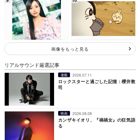
画像をもっと見る
リアルサウンド厳選記事
2026.07.11
連載
ロックスターと過ごした記憶：櫻井敦
司
2026.08.08
映画
カンザキイオリ、『禍禍女』の狂気語
る