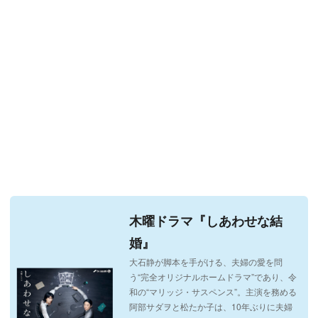
木曜ドラマ『しあわせな結
婚』
大石静が脚本を手がける、夫婦の愛を問
う“完全オリジナルホームドラマ”であり、令
和の“マリッジ・サスペンス”。主演を務める
阿部サダヲと松たか子は、10年ぶりに夫婦