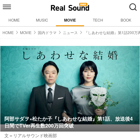
HOME
MUSIC
MOVIE
TECH
BOOK
HOME
MOVIE
国内ドラマ
ニュース
『しあわせな結婚』第1話200万
阿部サダヲ×松たか子『しあわせな結婚』第1話、放送後4
日間でTVer再生数200万回突破
文＝リアルサウンド映画部