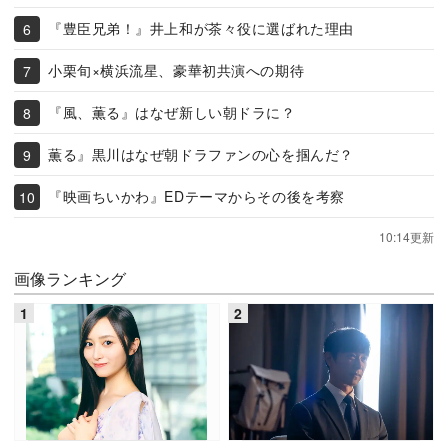
『豊臣兄弟！』井上和が茶々役に選ばれた理由
小栗旬×横浜流星、豪華初共演への期待
『風、薫る』はなぜ新しい朝ドラに？
薫る』黒川はなぜ朝ドラファンの心を掴んだ？
『映画ちいかわ』EDテーマからその後を考察
10:14更新
画像ランキング