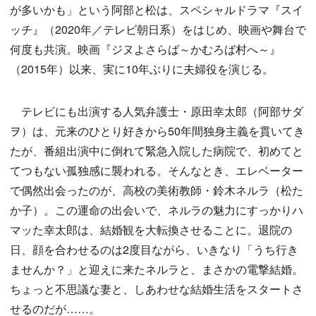
が多いかも」という阿部と松は、スペシャルドラマ『スイ
ッチ』（2020年／テレビ朝日系）をはじめ、映画や舞台で
何度も共演。映画『ジヌよさらば～かむろば村へ～』
（2015年）以来、実に10年ぶりに夫婦役を演じる。
テレビにも出演する人気弁護士・原田幸太郎（阿部サダ
ヲ）は、元来のひとり好きから50年間独身主義を貫いてき
たが、番組出演中に倒れて緊急入院した病院で、初めてと
てつもない孤独感に襲われる。そんなとき、エレベーター
で偶然出会ったのが、高校の美術教師・鈴木ネルラ（松た
か子）。この運命の出会いで、ネルラの魅力にすっかりハ
マッた幸太郎は、結婚観を大転換させることに。退院の
日、顔を合わせるのは2度目ながら、いきなり「うち行き
ませんか？」と迎えに来たネルラと、まさかの電撃結婚。
ちょっと不思議な妻と、しあわせな結婚生活をスタートさ
せるのだが……。