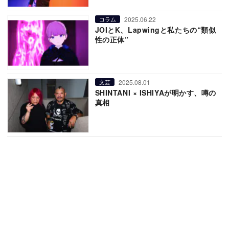
2025.06.22
コラム
JOIとK、Lapwingと私たちの“類似
性の正体”
2025.08.01
文芸
SHINTANI × ISHIYAが明かす、噂の
真相