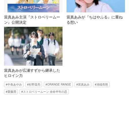
當真あみ主演『ストロベリームー
當真あみが『ちはやふる』に重ね
ン』公開決定
る想い
當真あみが広瀬すずから継承した
ヒロイン力
中条あやみ
杉野遥亮
ORANGE RANGE
當真あみ
池端杏慈
齋藤潤
ストロベリームーン 余命半年の恋