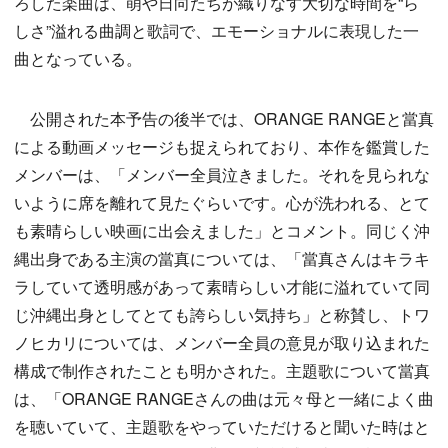
ろした楽曲は、萌や日向たちが織りなす大切な時間を“ら
しさ”溢れる曲調と歌詞で、エモーショナルに表現した一
曲となっている。
公開された本予告の後半では、ORANGE RANGEと當真
による動画メッセージも捉えられており、本作を鑑賞した
メンバーは、「メンバー全員泣きました。それを見られな
いように席を離れて見たぐらいです。心が洗われる、とて
も素晴らしい映画に出会えました」とコメント。同じく沖
縄出身である主演の當真については、「當真さんはキラキ
ラしていて透明感があって素晴らしい才能に溢れていて同
じ沖縄出身としてとても誇らしい気持ち」と称賛し、トワ
ノヒカリについては、メンバー全員の意見が取り込まれた
構成で制作されたことも明かされた。主題歌について當真
は、「ORANGE RANGEさんの曲は元々母と一緒によく曲
を聴いていて、主題歌をやっていただけると聞いた時はと