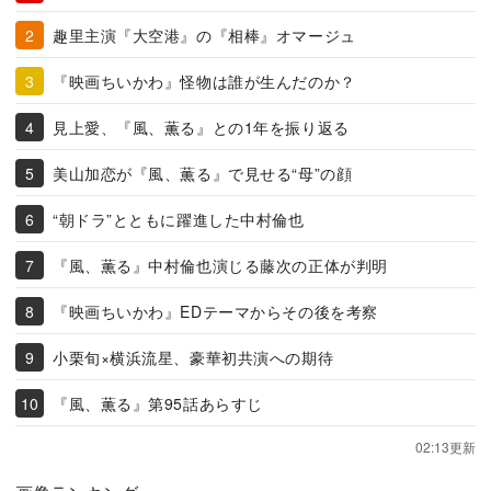
趣里主演『大空港』の『相棒』オマージュ
『映画ちいかわ』怪物は誰が生んだのか？
見上愛、『風、薫る』との1年を振り返る
美山加恋が『風、薫る』で見せる“母”の顔
“朝ドラ”とともに躍進した中村倫也
『風、薫る』中村倫也演じる藤次の正体が判明
『映画ちいかわ』EDテーマからその後を考察
小栗旬×横浜流星、豪華初共演への期待
『風、薫る』第95話あらすじ
02:13更新