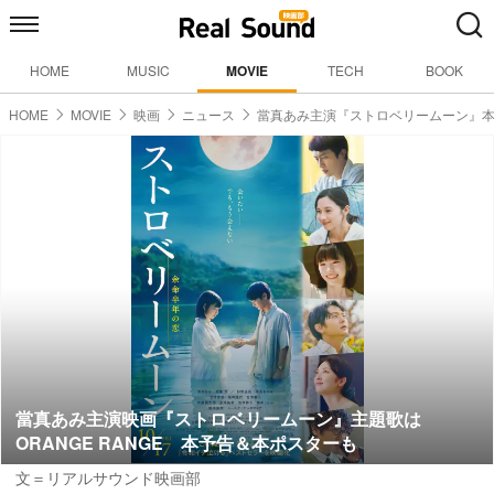
HOME
MUSIC
MOVIE
TECH
BOOK
HOME
MOVIE
映画
ニュース
當真あみ主演『ストロベリームーン』
當真あみ主演映画『ストロベリームーン』主題歌は
ORANGE RANGE 本予告＆本ポスターも
文＝リアルサウンド映画部