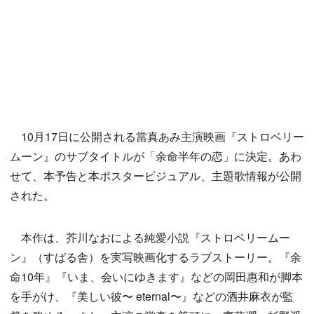
10月17日に公開される當真あみ主演映画『ストロベリー
ムーン』のサブタイトルが「余命半年の恋」に決定。あわ
せて、本予告と本ポスタービジュアル、主題歌情報が公開
された。
本作は、芥川なおによる純愛小説『ストロベリームー
ン』（すばる舎）を実写映画化するラブストーリー。『余
命10年』『いま、会いにゆきます』などの岡田惠和が脚本
を手がけ、『美しい彼〜 eternal〜』などの酒井麻衣が監