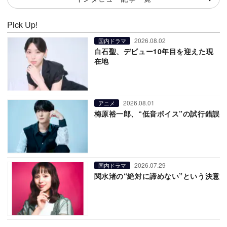
Pick Up!
2026.08.02
国内ドラマ
白石聖、デビュー10年目を迎えた現
在地
2026.08.01
アニメ
梅原裕一郎、“低音ボイス”の試行錯誤
2026.07.29
国内ドラマ
関水渚の“絶対に諦めない”という決意