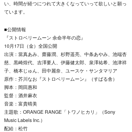
い、時間が経つにつれて大きくなっていって欲しいと願っ
ています。
■公開情報
『ストロベリームーン 余命半年の恋』
10月17日（金）全国公開
出演：當真あみ、齋藤潤、杉野遥亮、中条あやみ、池端杏
慈、黒崎煌代、吉澤要人、伊藤健太郎、泉澤祐希、池津祥
子、橋本じゅん、田中麗奈、ユースケ・サンタマリア
原作：芥川なお『ストロベリームーン』（すばる舎）
脚本：岡田惠和
監督：酒井麻衣
音楽：富貴晴美
主題歌：ORANGE RANGE「トワノヒカリ」（Sony
Music Labels Inc.）
配給：松竹