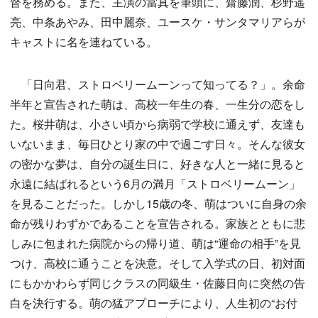
督を務める。また、主演の當真を筆頭に、齋藤潤、杉野遥
亮、中条あやみ、田中麗奈、ユースケ・サンタマリアらが
キャストに名を連ねている。
「日向君、ストロベリームーンって知ってる？」。余命
半年と宣告された萌は、高校一年生の春、一生分の恋をし
た。桜井萌は、小さい頃から病弱で学校に通えず、友達も
いないまま、毎日ひとり家の中で過ごす日々。そんな彼女
の密かな夢は、自分の誕生日に、好きな人と一緒に見ると
永遠に結ばれるという6月の満月「ストロベリームーン」
を見ることだった。しかし15歳の冬、萌はついに自身の余
命が残りわずかであることを宣告される。家族とともに悲
しみに包まれた病院からの帰り道、萌は“運命の相手”を見
つけ、高校に通うことを決意。そして入学式の日、初対面
にもかかわらず同じクラスの同級生・佐藤日向に突然の告
白を決行する。萌の猛アプローチにより、人生初の“お付