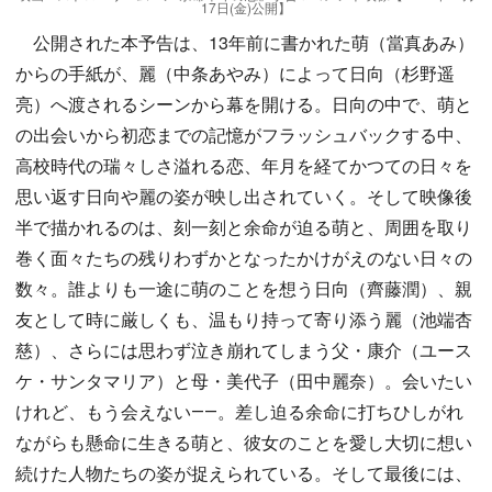
17日(金)公開】
公開された本予告は、13年前に書かれた萌（當真あみ）
からの手紙が、麗（中条あやみ）によって日向（杉野遥
亮）へ渡されるシーンから幕を開ける。日向の中で、萌と
の出会いから初恋までの記憶がフラッシュバックする中、
高校時代の瑞々しさ溢れる恋、年月を経てかつての日々を
思い返す日向や麗の姿が映し出されていく。そして映像後
半で描かれるのは、刻一刻と余命が迫る萌と、周囲を取り
巻く面々たちの残りわずかとなったかけがえのない日々の
数々。誰よりも一途に萌のことを想う日向（齊藤潤）、親
友として時に厳しくも、温もり持って寄り添う麗（池端杏
慈）、さらには思わず泣き崩れてしまう父・康介（ユース
ケ・サンタマリア）と母・美代子（田中麗奈）。会いたい
けれど、もう会えない――。差し迫る余命に打ちひしがれ
ながらも懸命に生きる萌と、彼女のことを愛し大切に想い
続けた人物たちの姿が捉えられている。そして最後には、