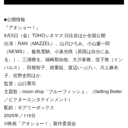
■公開情報
『アオショー！』
9月5日（金）TOHOシネマズ 日比谷ほか全国公開
出演：RAN（MAZZEL）、山川ひろみ、小山慶一郎
（NEWS）、飯島寛騎、小泉光咲（原因は自分にあ
る。）、三浦獠太、福崎那由他、大川泰雅、堤下敦（イン
パルス）、田畑智子、徳重聡、渡辺いっけい、川上麻衣
子、佐野史郎ほか
監督：山口喬司
主題歌：moon drop「ブルーフィッシュ」（Getting Better
／ビクターエンタテインメント）
配給：ギグリーボックス
2025年／110分
©映画「アオショー！」製作委員会