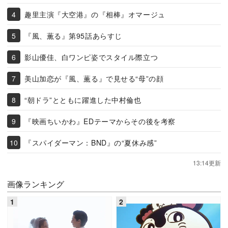
趣里主演『大空港』の『相棒』オマージュ
『風、薫る』第95話あらすじ
影山優佳、白ワンピ姿でスタイル際立つ
美山加恋が『風、薫る』で見せる“母”の顔
“朝ドラ”とともに躍進した中村倫也
『映画ちいかわ』EDテーマからその後を考察
『スパイダーマン：BND』の“夏休み感”
13:14更新
画像ランキング