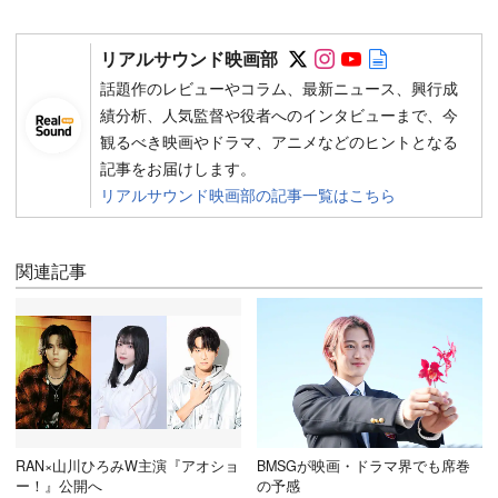
Follow on SNS
Follow on SNS
Follow on SN
Author web 
リアルサウンド映画部
話題作のレビューやコラム、最新ニュース、興行成
績分析、人気監督や役者へのインタビューまで、今
観るべき映画やドラマ、アニメなどのヒントとなる
記事をお届けします。
リアルサウンド映画部の記事一覧はこちら
関連記事
RAN×山川ひろみW主演『アオショ
BMSGが映画・ドラマ界でも席巻
ー！』公開へ
の予感