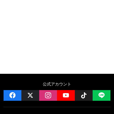
公式アカウント
facebook
x
instagram
YouTube
Follow on 
LI