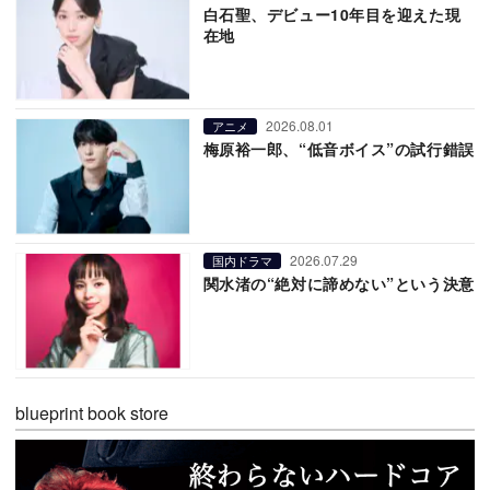
白石聖、デビュー10年目を迎えた現
在地
2026.08.01
アニメ
梅原裕一郎、“低音ボイス”の試行錯誤
2026.07.29
国内ドラマ
関水渚の“絶対に諦めない”という決意
blueprint book store