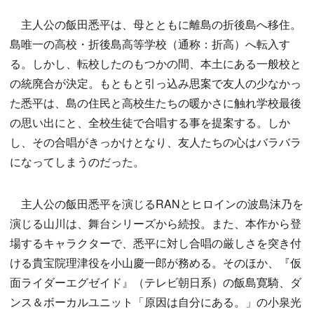
主人公の飯田悉平は、母とともに離島の折後島へ移住。
島唯一の高校・折後島高等学校（通称：折高）へ転入す
る。しかし、転校したのもつかの間、本土にある一般校と
の統廃合が決定。もともと引っ込み思案で友人の少なかっ
た悉平は、島の住民と高校生たちの暖かさに触れ学校最後
の思い出にと、全校生徒で合唱する事を提案する。しか
し、その合唱がきっかけとなり、友人たちの心はバラバラ
になってしまうのだった。
主人公の飯田悉平を演じるRANとヒロインの波島沫乃を
演じる山川は、舞台シリーズから続投。また、本作から登
場するキャラクターで、悉平に対し合唱の厳しさを突き付
ける貴宝院理津役を小山慶一郎が務める。そのほか、『仮
面ライダーエグゼイド』（テレビ朝日系）の飯島寛騎、ダ
ンス＆ボーカルユニット「原因は自分にある。」の小泉光