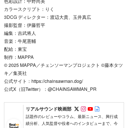
色彩設計：中野尚美
カラースクリプト：りく
3DCG ディレクター：渡辺大貴、玉井真広
撮影監督：伊藤哲平
編集：吉武将人
音楽：牛尾憲輔
配給：東宝
制作：MAPPA
© 2025 MAPPA／チェンソーマンプロジェクト ©藤本タツ
キ／集英社
公式サイト：https://chainsawman.dog/
公式X（旧Twitter）：@CHAINSAWMAN_PR
Follow on SNS
Follow on SNS
Follow on SN
Author web 
リアルサウンド映画部
話題作のレビューやコラム、最新ニュース、興行成
績分析、人気監督や役者へのインタビューまで、今