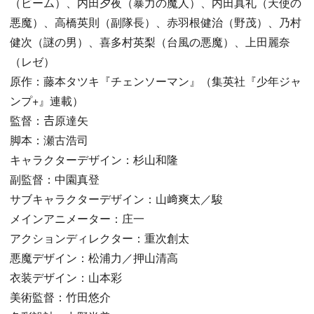
（ビーム）、内田夕夜（暴力の魔人）、内田真礼（天使の
悪魔）、高橋英則（副隊長）、赤羽根健治（野茂）、乃村
健次（謎の男）、喜多村英梨（台風の悪魔）、上田麗奈
（レゼ）
原作：藤本タツキ『チェンソーマン』（集英社『少年ジャ
ンプ+』連載）
監督：𠮷原達矢
脚本：瀬古浩司
キャラクターデザイン：杉山和隆
副監督：中園真登
サブキャラクターデザイン：山﨑爽太／駿
メインアニメーター：庄一
アクションディレクター：重次創太
悪魔デザイン：松浦力／押山清高
衣装デザイン：山本彩
美術監督：竹田悠介