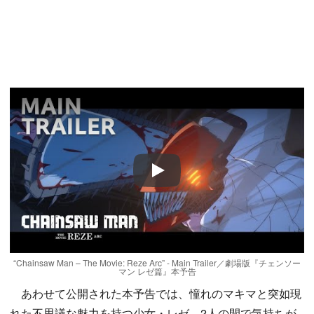
Play
“Chainsaw Man – The Movie: Reze Arc” - Main Trailer／劇場版『チェンソー
マン レゼ篇』本予告
あわせて公開された本予告では、憧れのマキマと突如現
れた不思議な魅力を持つ少女・レゼ、2人の間で気持ちが