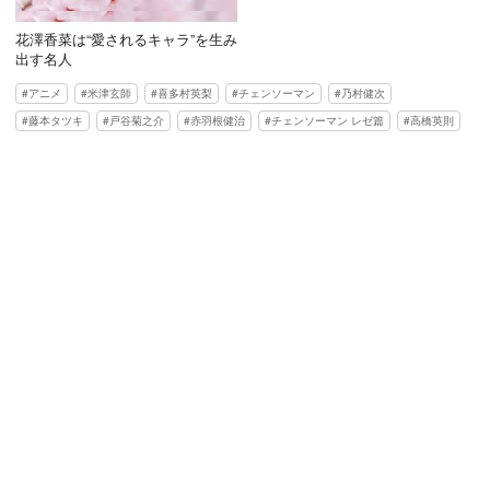
花澤香菜は“愛されるキャラ”を生み
出す名人
アニメ
米津玄師
喜多村英梨
チェンソーマン
乃村健次
藤本タツキ
戸谷菊之介
赤羽根健治
チェンソーマン レゼ篇
高橋英則