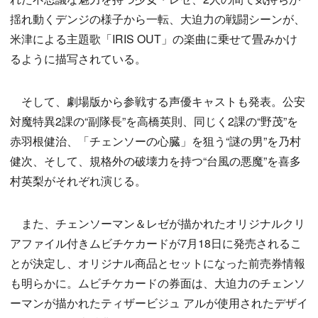
揺れ動くデンジの様子から一転、大迫力の戦闘シーンが、
米津による主題歌「IRIS OUT」の楽曲に乗せて畳みかけ
るように描写されている。
そして、劇場版から参戦する声優キャストも発表。公安
対魔特異2課の“副隊長”を高橋英則、同じく2課の“野茂”を
赤羽根健治、「チェンソーの心臓」を狙う“謎の男”を乃村
健次、そして、規格外の破壊力を持つ“台風の悪魔”を喜多
村英梨がそれぞれ演じる。
また、チェンソーマン＆レゼが描かれたオリジナルクリ
アファイル付きムビチケカードが7月18日に発売されるこ
とが決定し、オリジナル商品とセットになった前売券情報
も明らかに。ムビチケカードの券面は、大迫力のチェンソ
ーマンが描かれたティザービジュ アルが使用されたデザイ