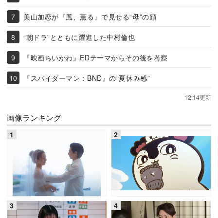
美山加恋が『風、薫る』で見せる“母”の顔
“朝ドラ”とともに躍進した中村倫也
『映画ちいかわ』EDテーマからその後を考察
『スパイダーマン：BND』の“夏休み感”
12:14更新
画像ランキング