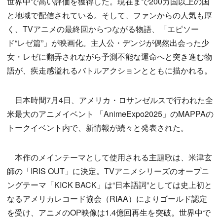
世界中で高い評価を獲得した。現在まで200カ国以上の国
と地域で配信されている。そして、ファンからの人気も厚
く、TVアニメの最終回からつながる物語、「エピソー
ド“レゼ篇”」が映画化。主人公・デンジが偶然出会った少
女・レゼに翻弄されながら予測不能な運命へと突き進む物
語が、疾走感溢れるバトルアクションとともに描かれる。
日本時間7月4日、アメリカ・ロサンゼルスで行われた全
米最大のアニメイベント 「AnimeExpo2025」のMAPPAの
トークイベント内で、新情報が続々と発表された。
本作のメインテーマとして使用される主題歌は、米津玄
師の「IRIS OUT」に決定。TVアニメシリーズのオープニ
ングテーマ「KICK BACK」は“日本語詞”としては史上初と
なるアメリカレコード協会（RIAA）によりゴールド認定
を受け、アニメのOP映像は1.4億回再生を突破。世界中で