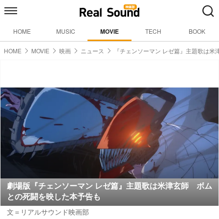
HOME
MUSIC
MOVIE
TECH
BOOK
HOME
MOVIE
映画
ニュース
『チェンソーマン レゼ篇』主題歌は米
劇場版『チェンソーマン レゼ篇』主題歌は米津玄師 ボム
との死闘を映した本予告も
文＝リアルサウンド映画部