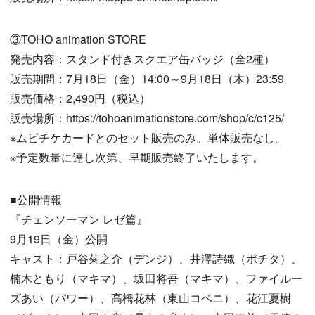
③TOHO animation STORE
発売内容：スタンド付きスクエア缶バッジ（全2種）
販売期間：7月18日（金）14:00～9月18日（木）23:59
販売価格：2,490円（税込）
販売場所：https://tohoanimationstore.com/shop/c/c125/
※ムビチケカードとのセット販売のみ。単体販売なし。
※予定数量に達し次第、早期販売終了いたします。
■公開情報
『チェンソーマン レゼ篇』
9月19日（金）公開
キャスト：戸谷菊之介（デンジ）、井澤詩織（ポチタ）、
楠木ともり（マキマ）、坂田将吾（マキマ）、ファイルー
ズあい（パワー）、高橋花林（東山コベニ）、花江夏樹