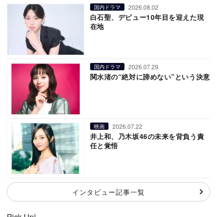
2026.08.02
国内ドラマ
白石聖、デビュー10年目を迎えた現
在地
2026.07.29
国内ドラマ
関水渚の“絶対に諦めない”という決意
2026.07.22
映画
井上和、乃木坂46の未来を背負う責
任と覚悟
インタビュー記事一覧
Pick Up!