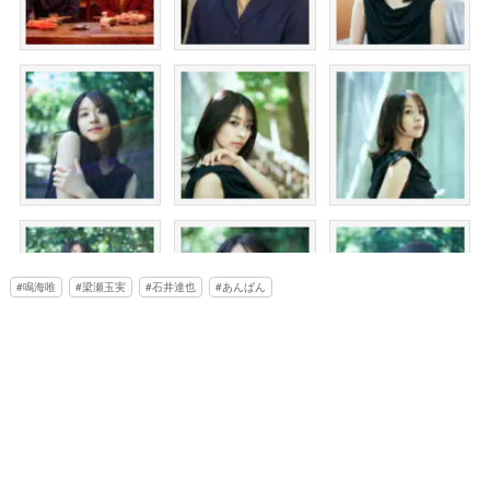
鳴海唯
梁瀬玉実
石井達也
あんぱん