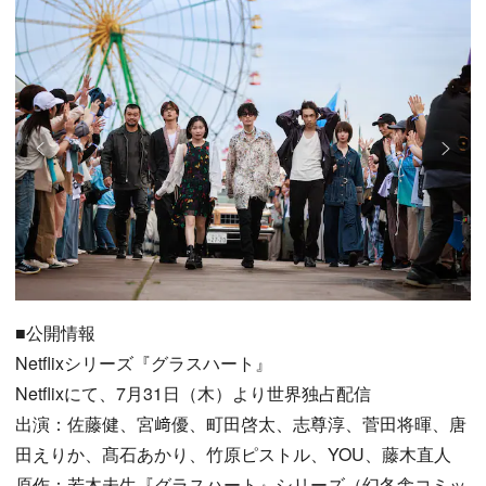
■公開情報
Netflixシリーズ『グラスハート』
Netflixにて、7月31日（木）より世界独占配信
出演：佐藤健、宮﨑優、町田啓太、志尊淳、菅田将暉、唐
田えりか、髙石あかり、竹原ピストル、YOU、藤木直人
原作：若木未生『グラスハート』シリーズ（幻冬舎コミッ