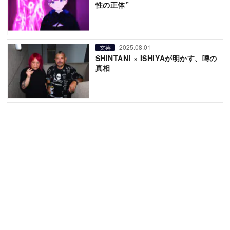
性の正体”
2025.08.01
文芸
SHINTANI × ISHIYAが明かす、噂の
真相