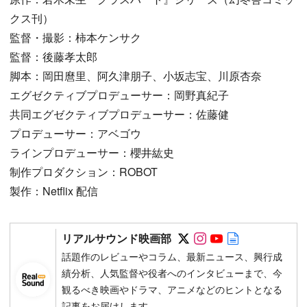
クス刊）
監督・撮影：柿本ケンサク
監督：後藤孝太郎
脚本：岡田麿里、阿久津朋子、小坂志宝、川原杏奈
エグゼクティブプロデューサー：岡野真紀子
共同エグゼクティブプロデューサー：佐藤健
プロデューサー：アベゴウ
ラインプロデューサー：櫻井紘史
制作プロダクション：ROBOT
製作：Netflix 配信
Follow on SNS
Follow on SNS
Follow on SN
Author web 
リアルサウンド映画部
話題作のレビューやコラム、最新ニュース、興行成
績分析、人気監督や役者へのインタビューまで、今
観るべき映画やドラマ、アニメなどのヒントとなる
記事をお届けします。