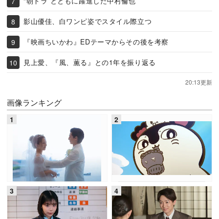
“朝ドラ”とともに躍進した中村倫也
影山優佳、白ワンピ姿でスタイル際立つ
『映画ちいかわ』EDテーマからその後を考察
見上愛、『風、薫る』との1年を振り返る
20:13更新
画像ランキング