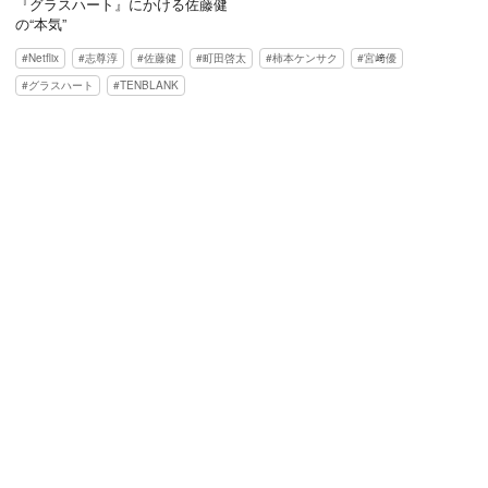
『グラスハート』にかける佐藤健
の“本気”
Netflix
志尊淳
佐藤健
町田啓太
柿本ケンサク
宮﨑優
グラスハート
TENBLANK