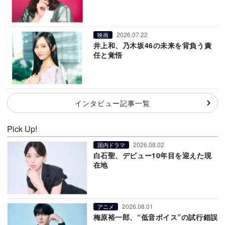
2026.07.22
映画
井上和、乃木坂46の未来を背負う責
任と覚悟
インタビュー記事一覧
Pick Up!
2026.08.02
国内ドラマ
白石聖、デビュー10年目を迎えた現
在地
2026.08.01
アニメ
梅原裕一郎、“低音ボイス”の試行錯誤