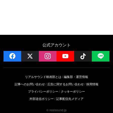
公式アカウント
facebook
x
instagram
YouTube
Follow on 
LI
リアルサウンド映画部とは
編集部・運営情報
記事へのお問い合わせ
広告に関するお問い合わせ
採用情報
プライバシーポリシー
クッキーポリシー
外部送信ポリシー
記事配信先メディア
© realsound.jp