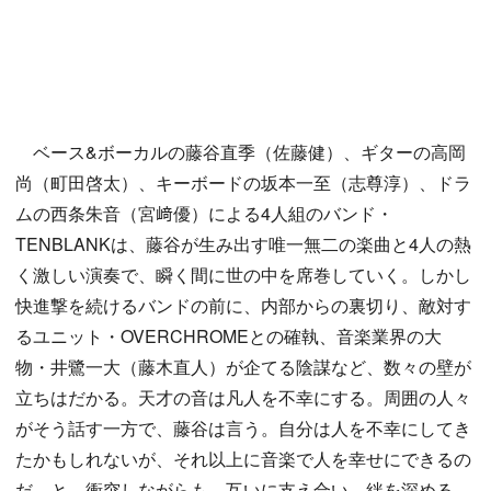
ベース&ボーカルの藤谷直季（佐藤健）、ギターの高岡
尚（町田啓太）、キーボードの坂本一至（志尊淳）、ドラ
ムの西条朱音（宮﨑優）による4人組のバンド・
TENBLANKは、藤谷が生み出す唯一無二の楽曲と4人の熱
く激しい演奏で、瞬く間に世の中を席巻していく。しかし
快進撃を続けるバンドの前に、内部からの裏切り、敵対す
るユニット・OVERCHROMEとの確執、音楽業界の大
物・井鷺一大（藤木直人）が企てる陰謀など、数々の壁が
立ちはだかる。天才の音は凡人を不幸にする。周囲の人々
がそう話す一方で、藤谷は言う。自分は人を不幸にしてき
たかもしれないが、それ以上に音楽で人を幸せにできるの
だ、と。衝突しながらも、互いに支え合い、絆を深める