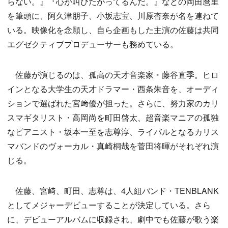
らない。』『心が叫びたがってるんだ。』などの岡田麿里
を筆頭に、阿久津朋子、小坂志宝、川原杏奈が名を連ねて
いる。映像化を念願し、自ら企画もした主演の佐藤は共同
エグゼクティブプロデューサーも務めている。
佐藤が演じるのは、孤高の天才音楽家・藤谷直季。ヒロ
インとなる大学生の天才ドラマー・西条朱音を、オーディ
ションで選ばれた宮﨑優が担った。さらに、努力家のカリ
スマギタリスト・高岡尚を町田啓太、超音楽マニアの孤独
なピアニスト・坂本一至を志尊淳、ライバルとなるカリス
マバンドのヴォーカル・真崎桐哉を菅田将暉がそれぞれ演
じる。
佐藤、宮﨑、町田、志尊は、4人組バンド・TENBLANK
としてメジャーデビューすることが決定している。さら
に、デビューアルバムに収録され、劇中でも佐藤が歌う楽