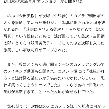
朝田家の“家族写真”オフショットが公開された。
のぶ（今田美桜）が次郎（中島歩）のカメラで朝田家の
人々を撮影していった第48話。「写真に撮られると魂を抜
かれる!?」「迷信におびえる釜次とくらをなだめて、記念
写真」という投稿とともに、逃げ回っていた釜次（吉田鋼
太郎）とくら（浅田美代子）、そしてのぶと次郎も入った
微笑ましい家族写真がアップされた。
また、釜次とくらが逃げ回るシーンのカメラアングルで
のメイキング動画も公開され、コメント欄には「魂抜かれ
る～と逃げ回る釜じぃが子供みたいでかわいらしい」「思
わず笑ってしまうシーンでした」「くらばぁの上目遣いの
笑顔が素敵すぎて」といった反応が寄せられていた。
第48話では、次郎はのぶにカメラを託して航海に向かっ