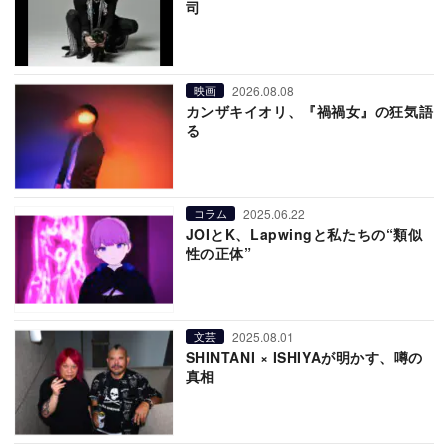
司
2026.08.08
映画
カンザキイオリ、『禍禍女』の狂気語
る
2025.06.22
コラム
JOIとK、Lapwingと私たちの“類似
性の正体”
2025.08.01
文芸
SHINTANI × ISHIYAが明かす、噂の
真相