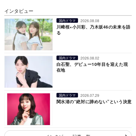
インタビュー
2026.08.08
国内ドラマ
川﨑桜×小川彩、乃木坂46の未来を語
る
2026.08.02
国内ドラマ
白石聖、デビュー10年目を迎えた現
在地
2026.07.29
国内ドラマ
関水渚の“絶対に諦めない”という決意