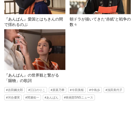
『あんぱん』愛国とはちきんの間
朝ドラが描いてきた“赤紙”と戦争の
で揺れるのぶ
数々
『あんぱん』の世界観と繋がる
「賜物」の歌詞
吉田鋼太郎
江口のりこ
原菜乃華
今田美桜
中島歩
浅田美代子
河合優実
間瀬佑一
あんぱん
映画部SNSニュース