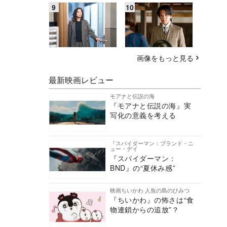
画像をもっと見る
最新映画レビュー
モアナと伝説の海
『モアナと伝説の海』実
写化の意義を考える
『スパイダーマン：ブランド・ニ
ュー・デイ
『スパイダーマン：
BND』の“夏休み感”
映画ちいかわ 人魚の島のひみつ
『ちいかわ』の怖さは“食
物連鎖からの追放”？