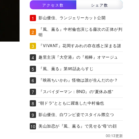
アクセス数
シェア数
影山優佳、ランジェリーカット公開
『風、薫る』中村倫也演じる藤次の正体が判
明
『VIVANT』花岡すみれの存在感と深まる謎
趣里主演『大空港』の『相棒』オマージュ
『風、薫る』第95話あらすじ
『映画ちいかわ』怪物は誰が生んだのか？
『スパイダーマン：BND』の“夏休み感”
“朝ドラ”とともに躍進した中村倫也
影山優佳、白ワンピ姿でスタイル際立つ
美山加恋が『風、薫る』で見せる“母”の顔
00:13更新