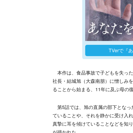
TVerで
本作は、食品事故で子どもを失った
社長・結城旭（大森南朋）に憎しみ
ることから始まる、11年に及ぶ母の
第5話では、旭の直属の部下となった
ていることや、それを静かに受け入
真摯に耳を傾けていることなどを知
が描かれた。