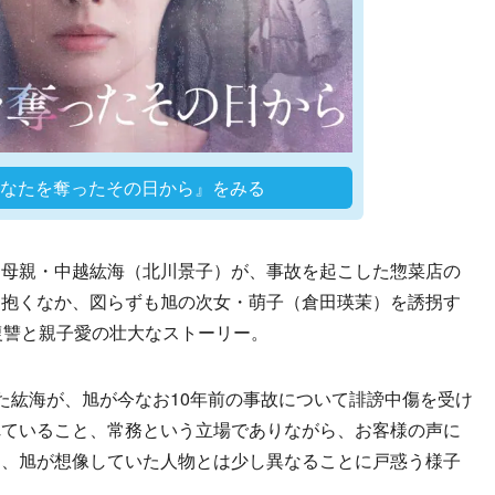
『あなたを奪ったその日から』をみる
母親・中越紘海（北川景子）が、事故を起こした惣菜店の
を抱くなか、図らずも旭の次女・萌子（倉田瑛茉）を誘拐す
復讐と親子愛の壮大なストーリー。
紘海が、旭が今なお10年前の事故について誹謗中傷を受け
れていること、常務という立場でありながら、お客様の声に
り、旭が想像していた人物とは少し異なることに戸惑う様子