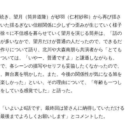
に続き、望月（筒井道隆）が砂羽（仁村紗和）から再び揺さ
でいた揺るぎない信頼関係に少しずつ歪みが生じていく様子
、徐々に不信感を募らせていく望月を演じる筒井は、「話の
ーが多いなかで、望月だけが普通の人だったので、できるだ
役作りについて語り、北川や大森南朋ら共演者から「とても
については、「いやー、普通ですよ」と謙遜しながらも、
トで、各シーンの描写やセリフも妥協したくなかったので、
と、舞台裏を明かした。また、今後の関係性が気になる旭を
て楽しかった」といい、その理由について、「年齢も一つし
事をしている感覚でした」と語った。
「いよいよ6話です。最終回は皆さんに納得していただける
、最後までよろしくお願いします」とコメントした。