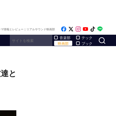
Like on Facebook
Follow on x
Follow on Inst
Follow on Y
Follow on
Follo
ラマ情報とレビュー｜リアルサウンド映画部
サ
音楽部
テック
映画部
ブック
友達と