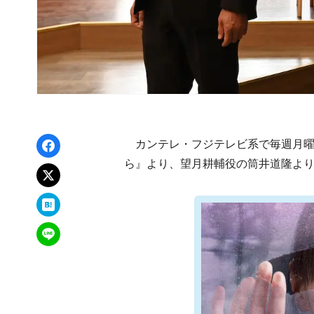
Facebookでシェア
カンテレ・フジテレビ系で毎週月曜2
ら』より、望月耕輔役の筒井道隆よ
xでポスト
はてなブックマーク
LINEで送る