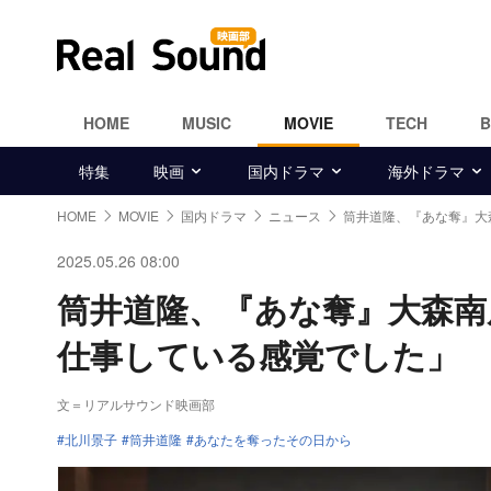
HOME
MUSIC
MOVIE
TECH
特集
映画
国内ドラマ
海外ドラマ
HOME
MOVIE
国内ドラマ
ニュース
筒井道隆、『あな奪』大
2025.05.26 08:00
筒井道隆、『あな奪』大森南
仕事している感覚でした」
文＝リアルサウンド映画部
北川景子
筒井道隆
あなたを奪ったその日から