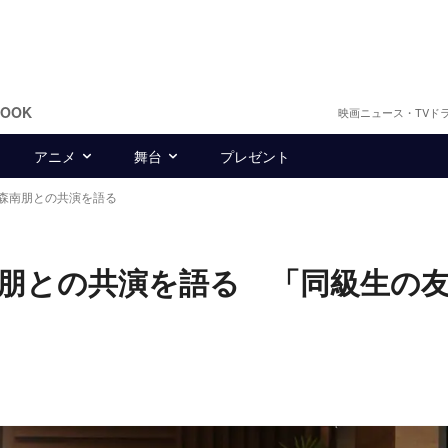
BOOK
映画ニュース・TVド
アニメ
舞台
プレゼント
森南朋との共演を語る
朋との共演を語る 「同級生の