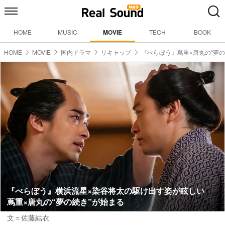
HOME
MUSIC
MOVIE
TECH
BOOK
HOME
MOVIE
国内ドラマ
リキャップ
『べらぼう』蔦重×唐丸の“夢の
『べらぼう』横浜流星×染谷将太の駆け出す姿が眩しい
蔦重×唐丸の“夢の続き”が始まる
文＝佐藤結衣