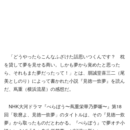
「どうやったらこんなふざけた話思いつくんです？ 枕
を貸して夢を見せる商い。しかも夢から覚めたと思った
ら、それもまた夢だったって！」とは、朋誠堂喜三二（尾
美としのり）によって書かれた小説『見徳一炊夢』を読ん
だ、蔦重（横浜流星）の感想だ。
NHK大河ドラマ『べらぼう〜蔦重栄華乃夢噺〜』第18
回「歌麿よ、見徳一炊夢」のタイトルは、その『見徳一炊
夢』から取ったものだとわかる。『べらぼう』で夢オチ小