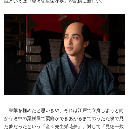
説といえば『金々先生栄花夢』が記憶に新しい。
栄華を極めたと思いきや、それは江戸で立身しようと向
かう途中の粟餅屋で粟餅ができあがるまでのうたた寝で見
た夢だったという『金々先生栄花夢』。対して『見徳一炊