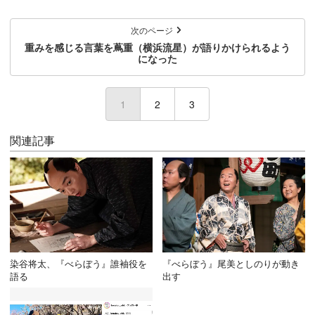
次のページ
重みを感じる言葉を蔦重（横浜流星）が語りかけられるよう
になった
1
(current)
2
3
関連記事
染谷将太、『べらぼう』誰袖役を
『べらぼう』尾美としのりが動き
語る
出す