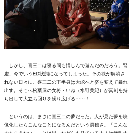
しかし、喜三二は寝る間も惜しんで遊んだのだろう。腎
虚、今でいうED状態になってしまった。その欲が解消さ
れない日々に、喜三二の下半身は大蛇へと姿を変えて暴れ
出す。そこへ松葉屋の女将・いね（水野美紀）が真剣を持
ち出して大立ち回りを繰り広げる⋯⋯！
というのは、まさに喜三二の夢だった。人が見た夢を映
像化したらこんなことになるんだという滑稽さ。「こんな
のありえない！」とは思いながらも見ている本人は絶叫す