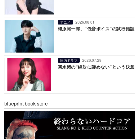
2026.08.01
アニメ
梅原裕一郎、“低音ボイス”の試行錯誤
2026.07.29
国内ドラマ
関水渚の“絶対に諦めない”という決意
blueprint book store