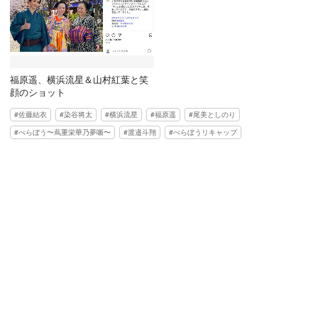
福原遥、横浜流星＆山村紅葉と笑
顔のショット
佐藤結衣
染谷将太
横浜流星
福原遥
尾美としのり
べらぼう〜蔦重栄華乃夢噺〜
渡邉斗翔
べらぼうリキャップ