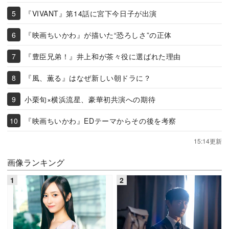
『VIVANT』第14話に宮下今日子が出演
『映画ちいかわ』が描いた“恐ろしさ”の正体
『豊臣兄弟！』井上和が茶々役に選ばれた理由
『風、薫る』はなぜ新しい朝ドラに？
小栗旬×横浜流星、豪華初共演への期待
『映画ちいかわ』EDテーマからその後を考察
15:14更新
画像ランキング