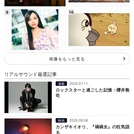
画像をもっと見る
リアルサウンド厳選記事
2026.07.11
連載
ロックスターと過ごした記憶：櫻井敦
司
2026.08.08
映画
カンザキイオリ、『禍禍女』の狂気語
る