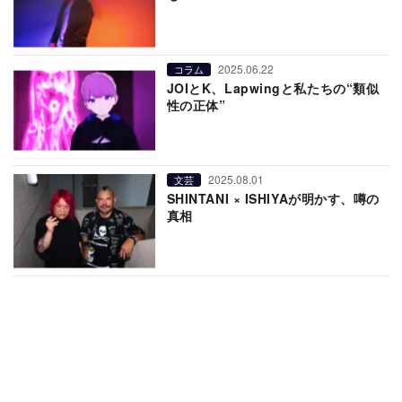
2025.06.22
コラム
JOIとK、Lapwingと私たちの“類似
性の正体”
2025.08.01
文芸
SHINTANI × ISHIYAが明かす、噂の
真相