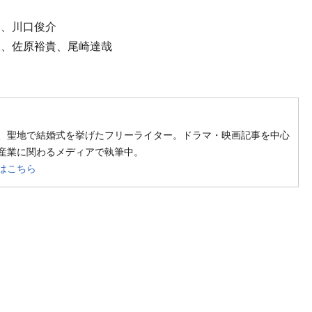
介、川口俊介
大、佐原裕貴、尾崎達哉
ow on SNS
llow on SNS
、聖地で結婚式を挙げたフリーライター。ドラマ・映画記事を中心
産業に関わるメディアで執筆中。
はこちら