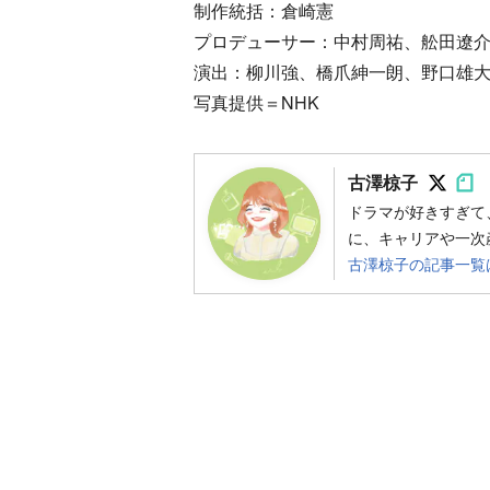
制作統括：倉崎憲
プロデューサー：中村周祐、舩田遼
演出：柳川強、橋爪紳一朗、野口雄
写真提供＝NHK
Foll
Fo
古澤椋子
ドラマが好きすぎて
に、キャリアや一次
古澤椋子の記事一覧