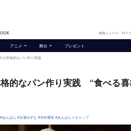
BOOK
映画ニュース・TVド
アニメ
舞台
プレゼント
ヲが本格的なパン作り実践
格的なパン作り実践 “食べる喜
あんぱん
永瀬ゆずな
木村優来
あんぱんリキャップ