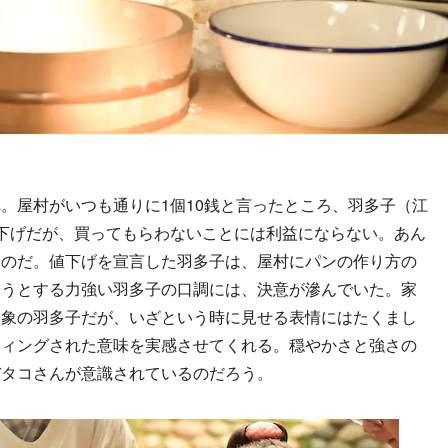
屋村がいつも通りに1個10銭と言ったところ、羽多子（江
下げだが、買ってもらわないことには利益にならない。あん
なのだ。値下げを宣言した羽多子は、屋村にパンの作り方の
おうとする力強い羽多子の口調には、決意が滲んでいた。家
印象の羽多子だが、いざという時に見せる表情にはたくまし
ティングされた意味を実感させてくれる。穏やかさと強さの
バタコさんが意識されているのだろう。