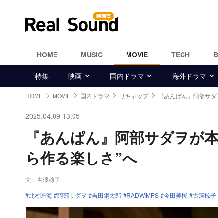
HOME
MUSIC
MOVIE
TECH
特集
映画
国内ドラマ
海外ドラマ
HOME
MOVIE
国内ドラマ
リキャップ
『あんぱん』阿部サダ
2025.04.09 13:05
『あんぱん』阿部サダヲが本
ら作る楽しさ”へ
文＝古澤椋子
北村匠海
阿部サダヲ
吉田鋼太郎
RADWIMPS
今田美桜
古澤椋子