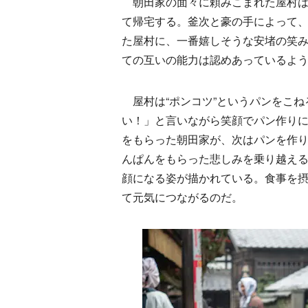
朝田家の面々に頼みこまれた屋村は
て帰宅する。釜次と豪の手によって
た屋村に、一番嬉しそうな安堵の笑
ての互いの能力は認めあっているよ
屋村は“ポンコツ”というパンをこね
い！」と言いながら笑顔でパン作り
をもらった朝田家が、次はパンを作り
んぱんをもらった悲しみを乗り越える
顔になる姿が描かれている。食事を
て元気につながるのだ。