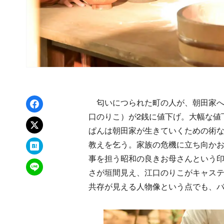
Facebookでシェア
匂いにつられた町の人が、朝田家へ。
口のりこ）が2銭に値下げ。大幅な値
xでポスト
ぱんは朝田家が生きていくための術
はてなブックマーク
教えを乞う。家族の危機に立ち向か
事を担う昭和の良きお母さんという
LINEで送る
さが垣間見え、江口のりこがキャス
共存が見える人物像という点でも、