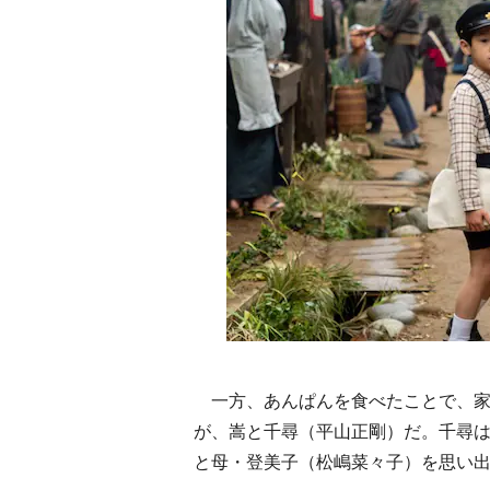
一方、あんぱんを食べたことで、家
が、嵩と千尋（平山正剛）だ。千尋
と母・登美子（松嶋菜々子）を思い