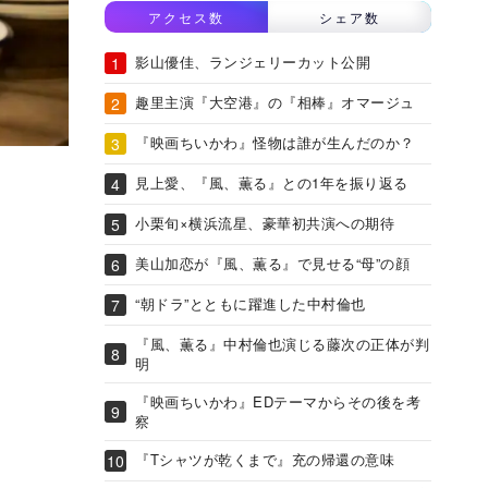
アクセス数
シェア数
影山優佳、ランジェリーカット公開
趣里主演『大空港』の『相棒』オマージュ
『映画ちいかわ』怪物は誰が生んだのか？
見上愛、『風、薫る』との1年を振り返る
小栗旬×横浜流星、豪華初共演への期待
美山加恋が『風、薫る』で見せる“母”の顔
“朝ドラ”とともに躍進した中村倫也
『風、薫る』中村倫也演じる藤次の正体が判
明
『映画ちいかわ』EDテーマからその後を考
察
『Tシャツが乾くまで』充の帰還の意味