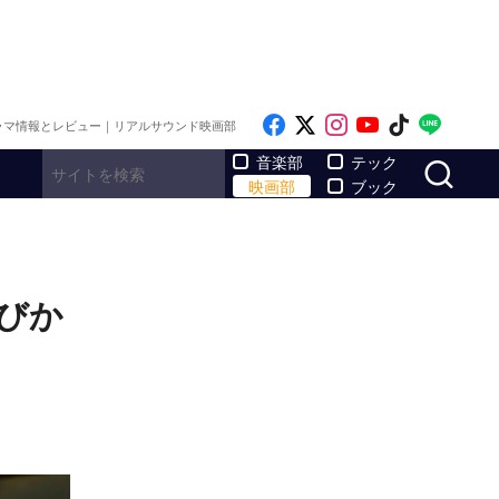
Like on Facebook
Follow on x
Follow on Inst
Follow on Y
Follow on
Follo
ラマ情報とレビュー｜リアルサウンド映画部
サ
音楽部
テック
映画部
ブック
びか