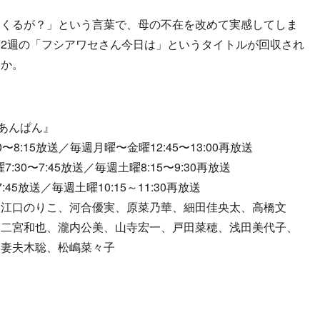
くるが？」という言葉で、母の不在を改めて実感してしま
2週の「フシアワセさん今日は」というタイトルが回収され
うか。
『あんぱん』
8:15放送／毎週月曜〜金曜12:45〜13:00再放送
30〜7:45放送／毎週土曜8:15〜9:30再放送
45放送／毎週土曜10:15～11:30再放送
、江口のりこ、河合優実、原菜乃華、細田佳央太、高橋文
、二宮和也、瀧内公美、山寺宏一、戸田菜穂、浅田美代子、
、妻夫木聡、松嶋菜々子