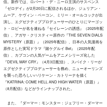
信。新作では、ロバート・デ・ニーロ主演のサスペンス
『ゼロデイ』が2月20日に配信されるほか、ジュリアン・
ムーア、ケヴィン・ベーコン、ミリー・オールコックが出
演し、エグゼクティブプロデューサーのひとりにマーゴッ
ト・ロビーが名を連ねる『セイレーンの誘惑』（2025年配
信）、アガサ・クリスティー原作の『THE SEVEN DIALS
MYSTERY（原題）』（2025年配信）、日本の人気漫画を
原作とした実写ドラマ『賭ケグルイ Bet』（2025年配
信）、カプコンの人気ゲームをアニメシリーズ化した
『DEVIL MAY CRY』（4月3日配信）、スパイク・リーが
エグゼクティブプロデューサーを務め、ニューオーリンズ
を襲った恐ろしいハリケーン・カトリーナを描く
『KATRINA: COME HELL AND HIGH WATER（原題）』
（8月配信）などがラインナップされた。
また、『ダーマー：モンスター：ジェフリー・ダーマー