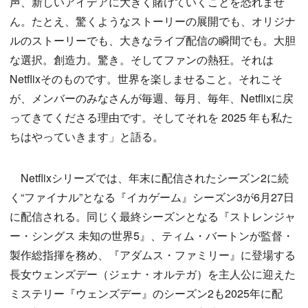
声、新しいアイデアに大きく賭けていくことを恐れませ
ん。たとえ、驚くようなストーリーの展開でも、オリジナ
ルのストーリーでも、大きなライブ配信の瞬間でも。大胆
な選択。創造力。驚き。そしてファンの熱狂。それは
Netflixそのものです。世界を楽しませること。それこそ
が、メンバーのみなさんが毎週、毎月、毎年、Netflixに戻
ってきてくださる理由です。そしてそれを 2025 年も私た
ちはやっていきます」と語る。
Netflixシリーズでは、年末に配信されたシーズン2に続
く“ファイナル”となる『イカゲーム』シーズン3が6月27日
に配信される。同じく最終シーズンとなる『ストレンジャ
ー・シングス 未知の世界5』、ティム・バートンが監督・
製作総指揮を務め、『アダムス・ファミリー』に登場する
長女ウェンズデー（ジェナ・オルテガ）を主人公に迎えた
ミステリー『ウェンズデー』のシーズン2も2025年に配