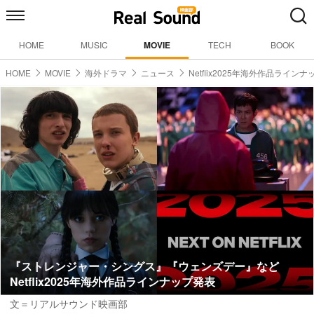
HOME
MUSIC
MOVIE
TECH
BOOK
HOME
MOVIE
海外ドラマ
ニュース
Netflix2025年海外作品ラインナ
『ストレンジャー・シングス』『ウェンズデー』など
Netflix2025年海外作品ラインナップ発表
文＝リアルサウンド映画部