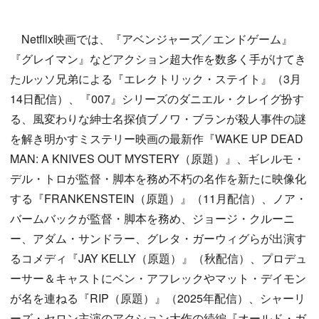
Netflix映画では、『アベンジャーズ／エンドゲーム』
『グレイマン』などアクション超大作を数多く手がけてき
たルッソ兄弟による『エレクトリック・ステイト』（3月
14日配信）、『007』シリーズのダニエル・クレイグ扮す
る、風変わりな紳士名探偵ブノワ・ブランが殺人事件の謎
を解き明かすミステリー映画の最新作『WAKE UP DEAD
MAN: A KNIVES OUT MYSTERY（原題）』、ギレルモ・
デル・トロが監督・脚本を務め不朽の名作を新たに映像化
する『FRANKENSTEIN（原題）』（11月配信）、ノア・
バームバックが監督・脚本を務め、ジョージ・クルーニ
ー、アダム・サンドラー、グレタ・ガーウィグらが出演す
るコメディ『JAY KELLY（原題）』（秋配信）、プロデュ
ーサー＆キャストにベン・アフレックやマット・デイモン
が名を連ねる『RIP（原題）』（2025年配信）、シャーリ
ーズ・セロン主演のアクション大作の続編『オールド・ガ