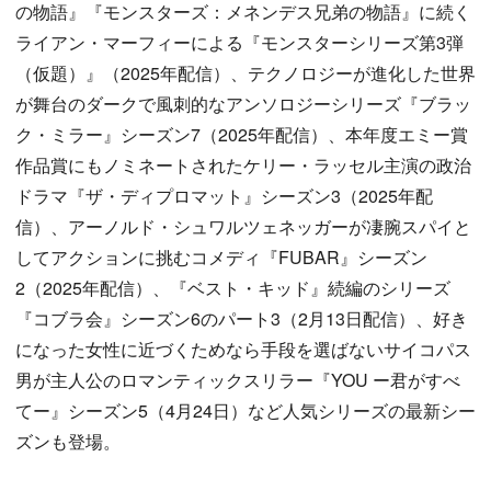
の物語』『モンスターズ：メネンデス兄弟の物語』に続く
ライアン・マーフィーによる『モンスターシリーズ第3弾
（仮題）』（2025年配信）、テクノロジーが進化した世界
が舞台のダークで風刺的なアンソロジーシリーズ『ブラッ
ク・ミラー』シーズン7（2025年配信）、本年度エミー賞
作品賞にもノミネートされたケリー・ラッセル主演の政治
ドラマ『ザ・ディプロマット』シーズン3（2025年配
信）、アーノルド・シュワルツェネッガーが凄腕スパイと
してアクションに挑むコメディ『FUBAR』シーズン
2（2025年配信）、『ベスト・キッド』続編のシリーズ
『コブラ会』シーズン6のパート3（2月13日配信）、好き
になった女性に近づくためなら手段を選ばないサイコパス
男が主人公のロマンティックスリラー『YOU ー君がすべ
てー』シーズン5（4月24日）など人気シリーズの最新シー
ズンも登場。