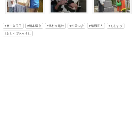
麻生久美子
橋本環奈
北村有起哉
仲里依紗
緒形直人
おむすび
おむすびあらすじ