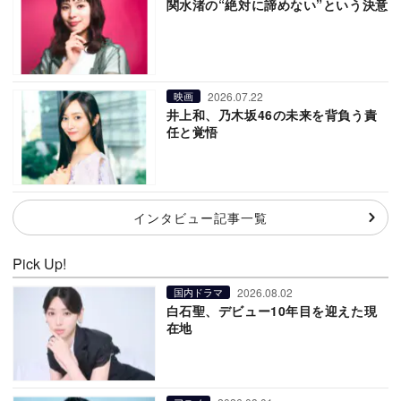
関水渚の“絶対に諦めない”という決意
2026.07.22
映画
井上和、乃木坂46の未来を背負う責
任と覚悟
インタビュー記事一覧
Pick Up!
2026.08.02
国内ドラマ
白石聖、デビュー10年目を迎えた現
在地