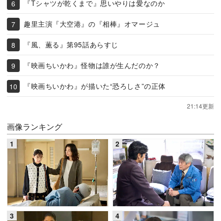
『Tシャツが乾くまで』思いやりは愛なのか
趣里主演『大空港』の『相棒』オマージュ
『風、薫る』第95話あらすじ
『映画ちいかわ』怪物は誰が生んだのか？
『映画ちいかわ』が描いた“恐ろしさ”の正体
21:14更新
画像ランキング