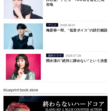
在地
2026.08.01
アニメ
梅原裕一郎、“低音ボイス”の試行錯誤
2026.07.29
国内ドラマ
関水渚の“絶対に諦めない”という決意
blueprint book store