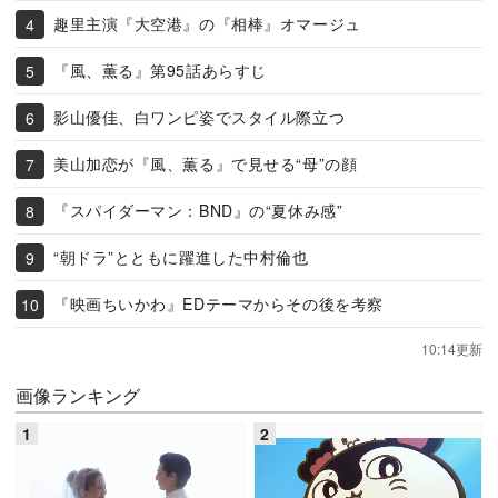
趣里主演『大空港』の『相棒』オマージュ
『風、薫る』第95話あらすじ
影山優佳、白ワンピ姿でスタイル際立つ
美山加恋が『風、薫る』で見せる“母”の顔
『スパイダーマン：BND』の“夏休み感”
“朝ドラ”とともに躍進した中村倫也
『映画ちいかわ』EDテーマからその後を考察
10:14更新
画像ランキング