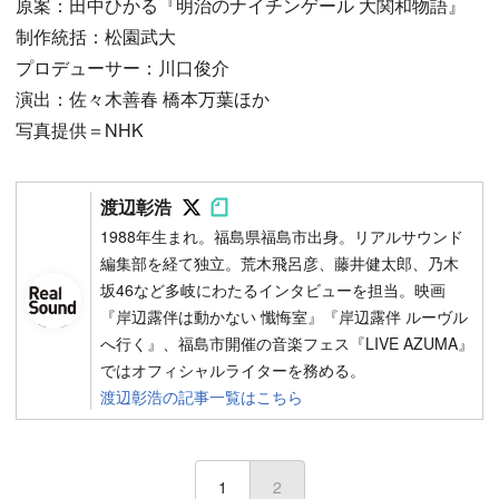
原案：田中ひかる『明治のナイチンゲール 大関和物語』
制作統括：松園武大
プロデューサー：川口俊介
演出：佐々木善春 橋本万葉ほか
写真提供＝NHK
Follow on SNS
Follow on SNS
渡辺彰浩
1988年生まれ。福島県福島市出身。リアルサウンド
編集部を経て独立。荒木飛呂彦、藤井健太郎、乃木
坂46など多岐にわたるインタビューを担当。映画
『岸辺露伴は動かない 懺悔室』『岸辺露伴 ルーヴル
へ行く』、福島市開催の音楽フェス『LIVE AZUMA』
ではオフィシャルライターを務める。
渡辺彰浩の記事一覧はこちら
1
2
(current)