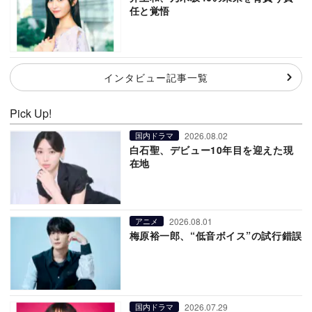
任と覚悟
インタビュー記事一覧
Pick Up!
2026.08.02
国内ドラマ
白石聖、デビュー10年目を迎えた現
在地
2026.08.01
アニメ
梅原裕一郎、“低音ボイス”の試行錯誤
2026.07.29
国内ドラマ