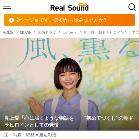
2ページ目です。最初から読みませんか?
HOME
MUSIC
MOVIE
TECH
BOOK
HOME
MOVIE
国内ドラマ
レポート
見上愛、朝ドラヒロインとして
見上愛「心に届くような物語を」 “初めてづくし”の朝ド
ラヒロインとしての覚悟
文・写真・取材＝渡辺彰浩