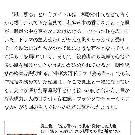
『風、薫る』というタイトルは、和歌や俳句などで古く
から親しまれてきた言葉で、花や草木の香りをまとった風
が、新緑の中を爽やかに駆け抜ける、といった様を表して
いる。ドラマの主人公たちがそんな風をたっぷりと受け
て、今度は自分たちがやがて風のような存在となって人々
に温もりを届けていく。そして、視聴者にも新鮮で心地の
良い風を届けたいという思いが込められていると、制作統
括の松園は説明する。NHK大河ドラマ『光る君へ』でも制
作統括を務めていた松園は、そこで見上と一緒になってい
る。見上が演じた藤原彰子という役への向き合い方、豊か
な表現力、人の目を引く存在感、フランクでチャーミング
な人柄が今回の主人公役への抜擢に繋がったようだ。
見上愛、『光る君へ』で最も“変貌”した人物
に “強さ”を身につける彰子から目が離せない