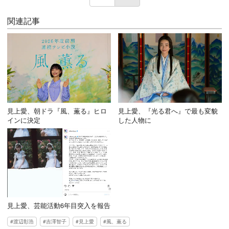
関連記事
見上愛、朝ドラ『風、薫る』ヒロ
見上愛、『光る君へ』で最も変貌
インに決定
した人物に
見上愛、芸能活動6年目突入を報告
渡辺彰浩
吉澤智子
見上愛
風、薫る