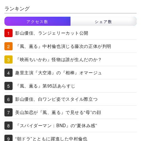
ランキング
アクセス数
シェア数
影山優佳、ランジェリーカット公開
『風、薫る』中村倫也演じる藤次の正体が判明
『映画ちいかわ』怪物は誰が生んだのか？
趣里主演『大空港』の『相棒』オマージュ
『風、薫る』第95話あらすじ
影山優佳、白ワンピ姿でスタイル際立つ
美山加恋が『風、薫る』で見せる“母”の顔
『スパイダーマン：BND』の“夏休み感”
“朝ドラ”とともに躍進した中村倫也