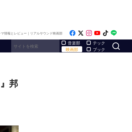
Like on Facebook
Follow on x
Follow on Inst
Follow on Y
Follow on
Follo
ラマ情報とレビュー｜リアルサウンド映画部
サ
音楽部
テック
映画部
ブック
ス』邦