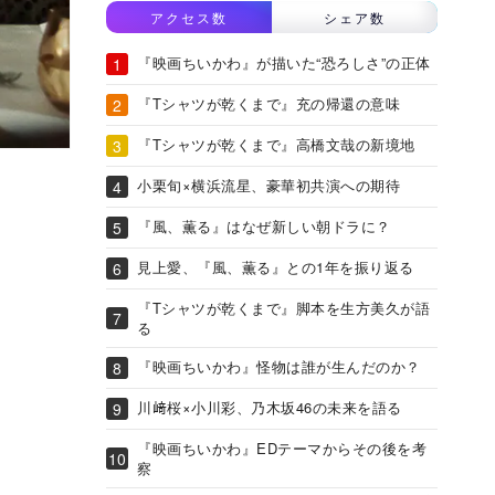
アクセス数
シェア数
『映画ちいかわ』が描いた“恐ろしさ”の正体
『Tシャツが乾くまで』充の帰還の意味
『Tシャツが乾くまで』高橋文哉の新境地
小栗旬×横浜流星、豪華初共演への期待
『風、薫る』はなぜ新しい朝ドラに？
見上愛、『風、薫る』との1年を振り返る
『Tシャツが乾くまで』脚本を生方美久が語
る
『映画ちいかわ』怪物は誰が生んだのか？
川﨑桜×小川彩、乃木坂46の未来を語る
『映画ちいかわ』EDテーマからその後を考
察