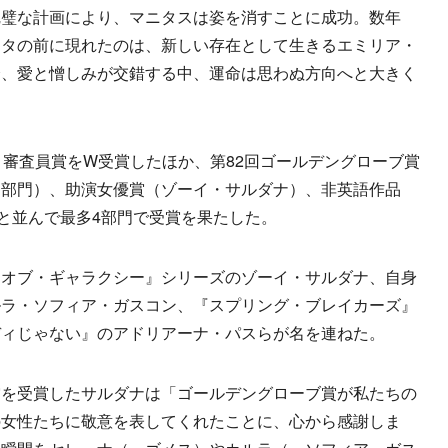
完璧な計画により、マニタスは姿を消すことに成功。数年
リタの前に現れたのは、新しい存在として生きるエミリア・
済、愛と憎しみが交錯する中、運命は思わぬ方向へと大きく
審査員賞をW受賞したほか、第82回ゴールデングローブ賞
ィ部門）、助演女優賞（ゾーイ・サルダナ）、非英語作品
』と並んで最多4部門で受賞を果たした。
オブ・ギャラクシー』シリーズのゾーイ・サルダナ、自身
ルラ・ソフィア・ガスコン、『スプリング・ブレイカーズ』
ディじゃない』のアドリアーナ・パスらが名を連ねた。
を受賞したサルダナは「ゴールデングローブ賞が私たちの
の女性たちに敬意を表してくれたことに、心から感謝しま