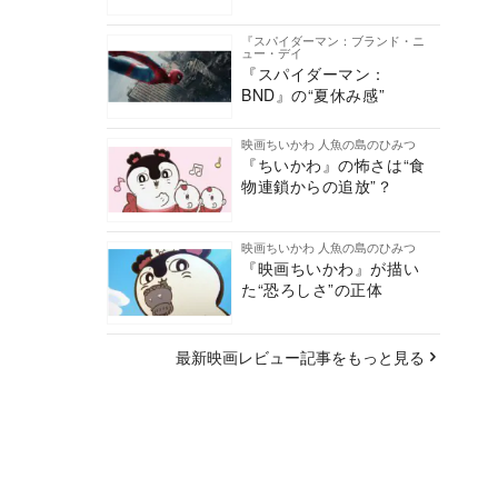
『スパイダーマン：ブランド・ニ
ュー・デイ
『スパイダーマン：
BND』の“夏休み感”
映画ちいかわ 人魚の島のひみつ
『ちいかわ』の怖さは“食
物連鎖からの追放”？
映画ちいかわ 人魚の島のひみつ
『映画ちいかわ』が描い
た“恐ろしさ”の正体
最新映画レビュー記事をもっと見る