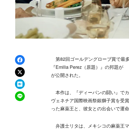
Facebookでシェア
第82回ゴールデングローブ賞で最多
『Emilia Perez（原題）』の
xでポスト
が公開された。
はてなブックマーク
本作は、『ディーパンの闘い』でカ
LINEで送る
ヴェネチア国際映画祭銀獅子賞を受
った麻薬王と、彼女との出会いで運命
弁護士リタは、メキシコの麻薬王マ