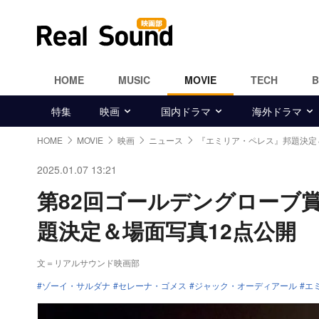
HOME
MUSIC
MOVIE
TECH
特集
映画
国内ドラマ
海外ドラマ
HOME
MOVIE
映画
ニュース
『エミリア・ペレス』邦題決定
2025.01.07 13:21
第82回ゴールデングローブ
題決定＆場面写真12点公開
文＝リアルサウンド映画部
ゾーイ・サルダナ
セレーナ・ゴメス
ジャック・オーディアール
エ