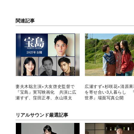
関連記事
妻夫木聡主演×大友啓史監督で
広瀬すず×杉咲花×清原
『宝島』実写映画化 共演に広
を寄せ合い3人暮らし 
瀬すず、窪田正孝、永山瑛太
世界』場面写真公開
リアルサウンド厳選記事