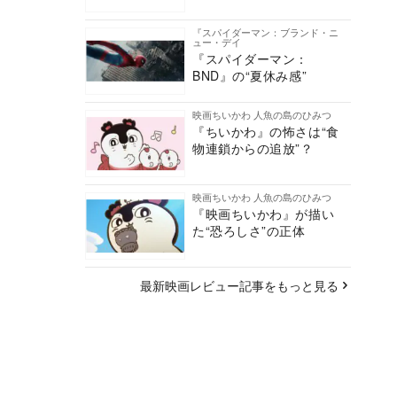
『スパイダーマン：ブランド・ニ
ュー・デイ
『スパイダーマン：
BND』の“夏休み感”
映画ちいかわ 人魚の島のひみつ
『ちいかわ』の怖さは“食
物連鎖からの追放”？
映画ちいかわ 人魚の島のひみつ
『映画ちいかわ』が描い
た“恐ろしさ”の正体
最新映画レビュー記事をもっと見る