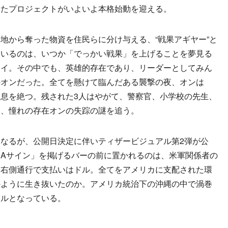
したプロジェクトがいよいよ本格始動を迎える。
から奪った物資を住民らに分け与える、“戦果アギヤー”と
にいるのは、いつか「でっかい戦果」を上げることを夢見る
レイ。その中でも、英雄的存在であり、リーダーとしてみん
のオンだった。全てを懸けて臨んだある襲撃の夜、オンは
息を絶つ。残された3人はやがて、警察官、小学校の先生、
に、憧れの存在オンの失踪の謎を追う。
なるが、公開日決定に伴いティザービジュアル第2弾が公
Aサイン」を掲げるバーの前に置かれるのは、米軍関係者の
は右側通行で支払いはドル。全てをアメリカに支配された環
のように生き抜いたのか。アメリカ統治下の沖縄の中で渦巻
アルとなっている。