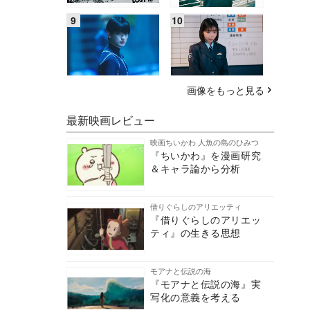
画像をもっと見る
最新映画レビュー
映画ちいかわ 人魚の島のひみつ
『ちいかわ』を漫画研究
＆キャラ論から分析
借りぐらしのアリエッティ
『借りぐらしのアリエッ
ティ』の生きる思想
モアナと伝説の海
『モアナと伝説の海』実
写化の意義を考える