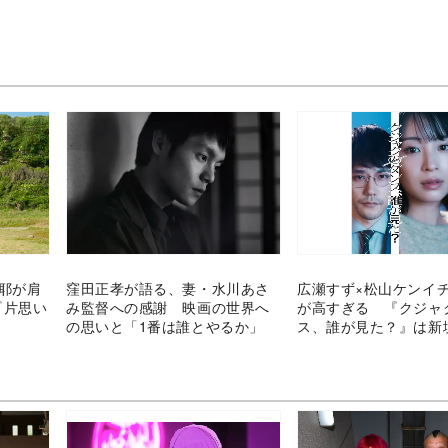
果耶が肩
窪田正孝が語る、妻・水川あさ
広瀬すず×松山ケンイ
『片思い
み監督への感謝 映画の世界へ
が高すぎる 『クジャ
の思いと「1番は誰とやるか」
ス、誰が見た？』は新