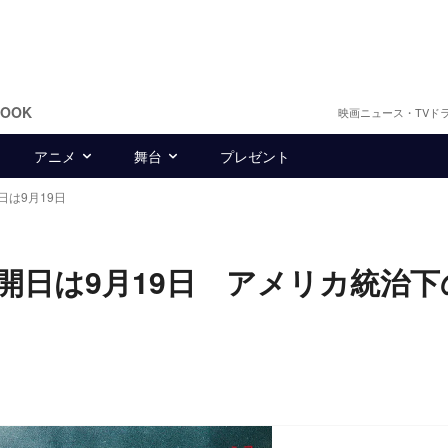
BOOK
映画ニュース・TVド
アニメ
舞台
プレゼント
は9月19日
開日は9月19日 アメリカ統治下