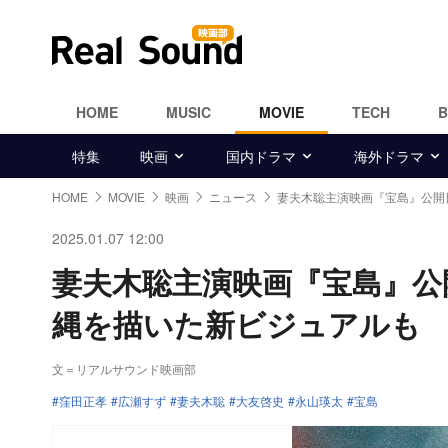
HOME
MUSIC
MOVIE
TECH
特集
映画
国内ドラマ
海外ドラマ
HOME
MOVIE
映画
ニュース
妻夫木聡主演映画『宝島』公開日
2025.01.07 12:00
妻夫木聡主演映画『宝島』公
縄を描いた新ビジュアルも
文＝リアルサウンド映画部
窪田正孝
広瀬すず
妻夫木聡
大友啓史
永山瑛太
宝島