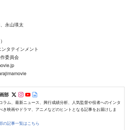
孝、永山瑛太
庫）
エンタテインメント
製作委員会
vie.jp
rajimamovie
Follow on SNS
Follow on SNS
Follow on SNS
Author web site
画部
コラム、最新ニュース、興行成績分析、人気監督や役者へのインタ
べき映画やドラマ、アニメなどのヒントとなる記事をお届けしま
部の記事一覧はこちら