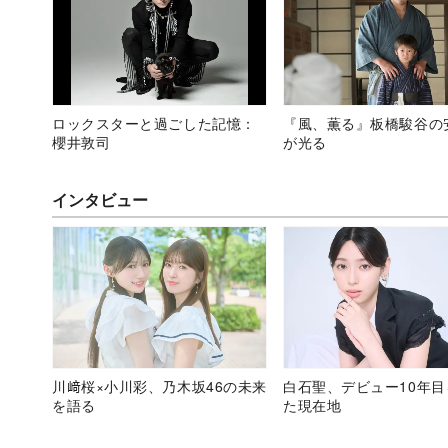
ロックスターと過ごした記憶：
『風、薫る』板橋駿谷の
櫻井敦司
が光る
インタビュー
川﨑桜×小川彩、乃木坂46の未来
白石聖、デビュー10年
を語る
た現在地