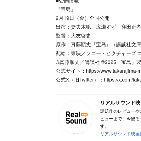
■公開情報
『宝島』
9月19日（金）全国公開
出演：妻夫木聡、広瀬すず、窪田正
監督：大友啓史
原作：真藤順丈『宝島』（講談社文
配給：東映／ソニー・ピクチャーズ 
©真藤順丈／講談社 ©2025「宝島」
公式サイト：https://www.takarajima-mo
公式X（旧Twitter）：https://x.com/taka
リアルサウンド映
話題作のレビューや
ビューまで、今観る
す。
リアルサウンド映画