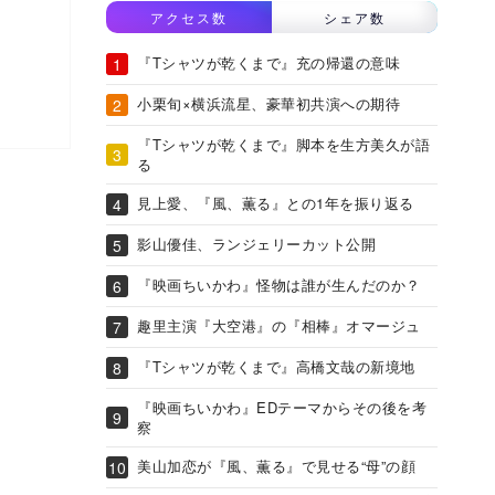
アクセス数
シェア数
『Tシャツが乾くまで』充の帰還の意味
小栗旬×横浜流星、豪華初共演への期待
『Tシャツが乾くまで』脚本を生方美久が語
る
見上愛、『風、薫る』との1年を振り返る
影山優佳、ランジェリーカット公開
『映画ちいかわ』怪物は誰が生んだのか？
趣里主演『大空港』の『相棒』オマージュ
『Tシャツが乾くまで』高橋文哉の新境地
『映画ちいかわ』EDテーマからその後を考
察
美山加恋が『風、薫る』で見せる“母”の顔