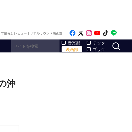
Like on Facebook
Follow on x
Follow on Inst
Follow on Y
Follow on
Follo
ラマ情報とレビュー｜リアルサウンド映画部
サ
音楽部
テック
映画部
ブック
の沖