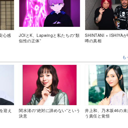
安心感
JOIとK、Lapwingと私たちの“類
SHINTANI × ISHIY
似性の正体”
噂の真相
も
目を迎え
関水渚の“絶対に諦めない”という
井上和、乃木坂46の
決意
う責任と覚悟