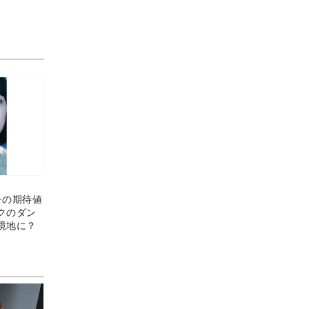
チの期待値
クのダン
境地に？