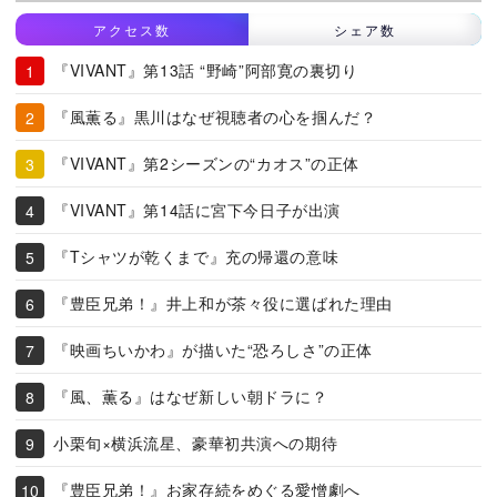
アクセス数
シェア数
『VIVANT』第13話 “野崎”阿部寛の裏切り
『風薫る』黒川はなぜ視聴者の心を掴んだ？
『VIVANT』第2シーズンの“カオス”の正体
『VIVANT』第14話に宮下今日子が出演
『Tシャツが乾くまで』充の帰還の意味
『豊臣兄弟！』井上和が茶々役に選ばれた理由
『映画ちいかわ』が描いた“恐ろしさ”の正体
『風、薫る』はなぜ新しい朝ドラに？
小栗旬×横浜流星、豪華初共演への期待
『豊臣兄弟！』お家存続をめぐる愛憎劇へ