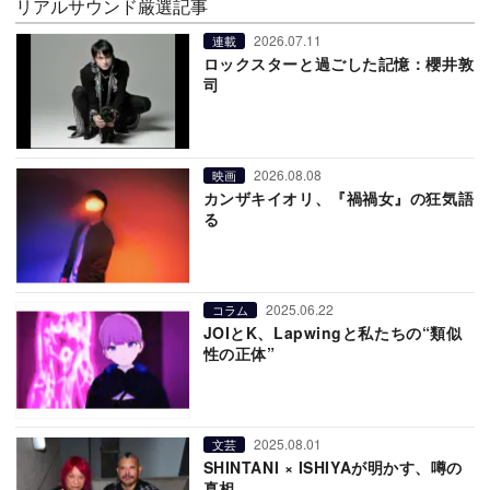
リアルサウンド厳選記事
2026.07.11
連載
ロックスターと過ごした記憶：櫻井敦
司
2026.08.08
映画
カンザキイオリ、『禍禍女』の狂気語
る
2025.06.22
コラム
JOIとK、Lapwingと私たちの“類似
性の正体”
2025.08.01
文芸
SHINTANI × ISHIYAが明かす、噂の
真相