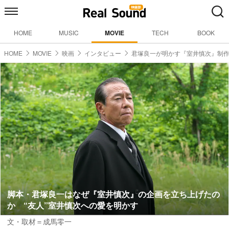
HOME
MUSIC
MOVIE
TECH
BOOK
HOME
MOVIE
映画
インタビュー
君塚良一が明かす『室井慎次』制
脚本・君塚良一はなぜ『室井慎次』の企画を立ち上げたの
か “友人”室井慎次への愛を明かす
文・取材＝成馬零一