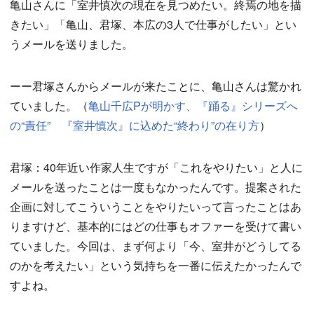
亀山さんに「室井慎次の現在を見つめたい。終焉の地を描
きたい」「亀山、君塚、本広の3人で仕事がしたい」とい
うメールを送りました。
ーー君塚さんからメールが来たことに、亀山さんは驚かれ
ていました。（
亀山千広Pが明かす、『踊る』シリーズへ
の“責任” 『室井慎次』に込めた“終わり”の在り方
）
君塚：40年近い作家人生ですが「これをやりたい」と人に
メールを送ったことは一度もなかったんです。提案された
企画に対してこういうことをやりたいって言ったことはあ
りますけど、基本的にはどの仕事もオファーを受けて書い
ていました。今回は、まず何より「今、室井がどうしてる
のかを考えたい」という気持ちを一番に伝えたかったんで
すよね。