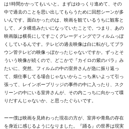
は1時間かかってもいいと。まずはゆっくり進めて、その
中で過去のことを思い出してもらうために回想シーンが多
いんです。面白かったのは、映画を観ているうちに観客と
して、メタ構造みたいになっていたことで。つまり、あの
映画版は横長にしてすごくグレーディングでフィルムっぽ
くしているんです。テレビの過去映像は白に転がしてブラ
ウン管テレビの映像っぽかったじゃないですか。ずっとそ
ういう映像が続くので、どこかで『カイロの紫のバラ』み
たいに、突然、フィルムの中の室井さんが急に振り返っ
て、畑仕事してる場合じゃないからこっち来いよって引っ
張って、レインボーブリッジの事件の中に入ったり、スク
リーンの中にいる室井さんが、その内こっちに向かって喋
りだすんじゃないか、と思ったぐらいです。
ーー僕は映画を見終わった現在の方が、室井や青島の存在
を身近に感じるようになりました。『踊る』の世界は現実