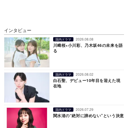
インタビュー
2026.08.08
国内ドラマ
川﨑桜×小川彩、乃木坂46の未来を語
る
2026.08.02
国内ドラマ
白石聖、デビュー10年目を迎えた現
在地
2026.07.29
国内ドラマ
関水渚の“絶対に諦めない”という決意