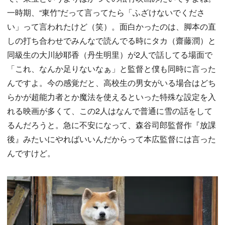
一時期、“東竹”だって言ってたら「ふざけないでくださ
い」って言われたけど（笑）。面白かったのは、脚本の直
しの打ち合わせでみんなで読んでる時にタカ（齋藤潤）と
同級生の大川紗耶香（丹生明里）が2人で話してる場面で
「これ、なんか足りないなぁ」と監督と僕も同時に言った
んですよ。今の感覚だと、高校生の男女がいる場合はどち
らかが超能力者とか魔法を使えるといった特殊な設定を入
れる映画が多くて、この2人はなんで普通に雪の話をして
るんだろうと。急に不安になって、森谷司郎監督作『放課
後』みたいにやればいいんだからって本広監督には言った
んですけど。