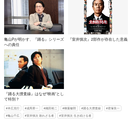
亀山Pが明かす、『踊る』シリーズ
『室井慎次』2部作が存在した意義
への責任
『踊る大捜査線』はなぜ“映画”とし
て特別？
本広克行
成馬零一
織田裕二
柳葉敏郎
踊る大捜査線
君塚良一
亀山千広
室井慎次 敗れざる者
室井慎次 生き続ける者