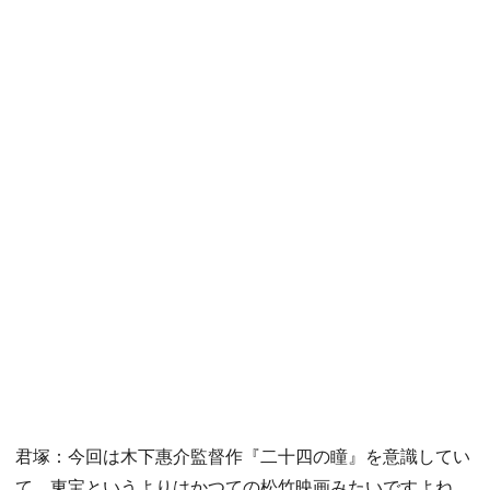
君塚：今回は木下惠介監督作『二十四の瞳』を意識してい
て、東宝というよりはかつての松竹映画みたいですよね。