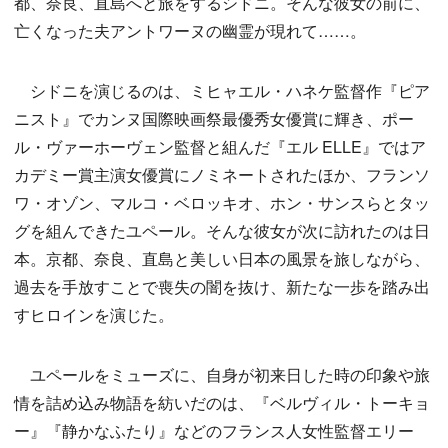
都、奈良、直島へと旅をするシドニ。そんな彼女の前に、
亡くなった夫アントワーヌの幽霊が現れて……。
シドニを演じるのは、ミヒャエル・ハネケ監督作『ピア
ニスト』でカンヌ国際映画祭最優秀女優賞に輝き、ポー
ル・ヴァーホーヴェン監督と組んだ『エル ELLE』ではア
カデミー賞主演女優賞にノミネートされたほか、フランソ
ワ・オゾン、マルコ・ベロッキオ、ホン・サンスらとタッ
グを組んできたユペール。そんな彼女が次に訪れたのは日
本。京都、奈良、直島と美しい日本の風景を旅しながら、
過去を手放すことで喪失の闇を抜け、新たな一歩を踏み出
すヒロインを演じた。
ユペールをミューズに、自身が初来日した時の印象や旅
情を詰め込み物語を紡いだのは、『ベルヴィル・トーキョ
ー』『静かなふたり』などのフランス人女性監督エリー