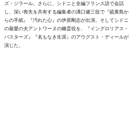
ズ・ジラール。さらに、シドニと全編フランス語で会話
し、深い喪失を共有する編集者の溝口健三役で『硫黄島か
らの手紙』『汚れた心』の伊原剛志が出演。そしてシドニ
の最愛の夫アントワーヌの幽霊役を、『イングロリアス・
バスターズ』『名もなき生涯』のアウグスト・ディールが
演じた。