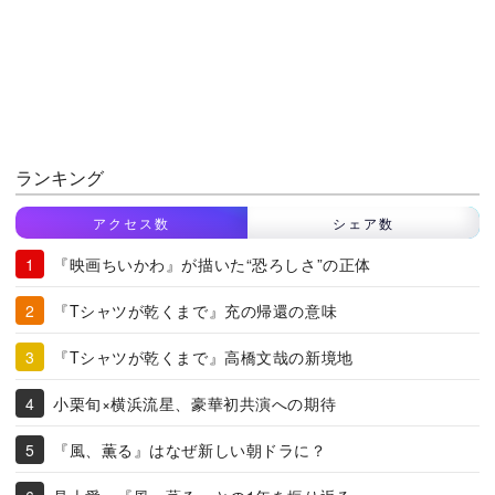
ランキング
アクセス数
シェア数
『映画ちいかわ』が描いた“恐ろしさ”の正体
『Tシャツが乾くまで』充の帰還の意味
『Tシャツが乾くまで』高橋文哉の新境地
小栗旬×横浜流星、豪華初共演への期待
『風、薫る』はなぜ新しい朝ドラに？