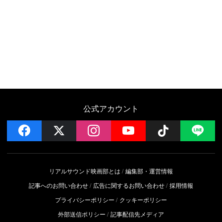
公式アカウント
facebook
x
instagram
YouTube
Follow on 
LI
リアルサウンド映画部とは
編集部・運営情報
記事へのお問い合わせ
広告に関するお問い合わせ
採用情報
プライバシーポリシー
クッキーポリシー
外部送信ポリシー
記事配信先メディア