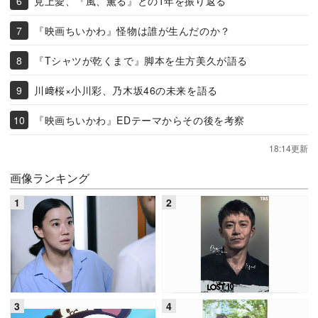
見上愛、『風、薫る』との1年を振り返る
『映画ちいかわ』怪物は誰が生んだのか？
『Tシャツが乾くまで』脚本を生方美久が語る
川﨑桜×小川彩、乃木坂46の未来を語る
『映画ちいかわ』EDテーマからその後を考察
18:14更新
画像ランキング