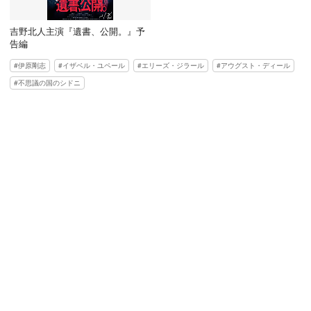
吉野北人主演『遺書、公開。』予
告編
伊原剛志
イザベル・ユペール
エリーズ・ジラール
アウグスト・ディール
不思議の国のシドニ