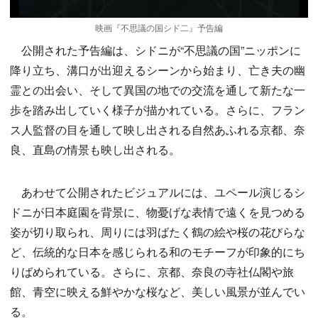
映画『不思議の国シド二』予告編
公開された予告編は、シドニが“不思議の国”ニッポンに
降り立ち、溝口が出迎えるシーンから始まり、亡き夫の幽
霊との出会い、そして異国の地での交流を通して新たな一
歩を踏み出していく様子が描かれている。さらに、フラン
ス人監督の目を通して映し出される自然あふれる京都、奈
良、直島の情景も映し出される。
あわせて公開されたビジュアルには、ユペール演じるシ
ドニが日本庭園を背景に、物憂げな表情で遠くを見つめる
姿が切り取られ、周りには羽ばたく鶴の絵や桜の花びらな
ど、伝統的な日本を感じられる和のモチーフが印象的にち
りばめられている。さらに、京都、奈良の寺社仏閣や旅
館、青空に映える鮮やかな桜など、美しい風景が並んでい
る。