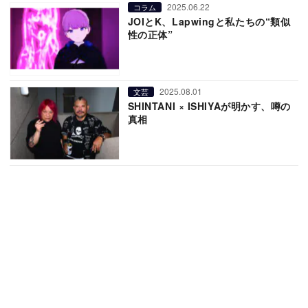
2025.06.22
コラム
JOIとK、Lapwingと私たちの“類似
性の正体”
2025.08.01
文芸
SHINTANI × ISHIYAが明かす、噂の
真相