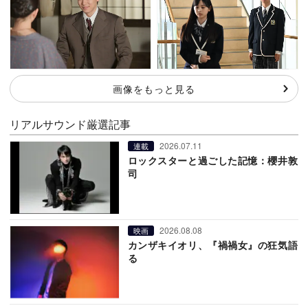
画像をもっと見る
リアルサウンド厳選記事
2026.07.11
連載
ロックスターと過ごした記憶：櫻井敦
司
2026.08.08
映画
カンザキイオリ、『禍禍女』の狂気語
る