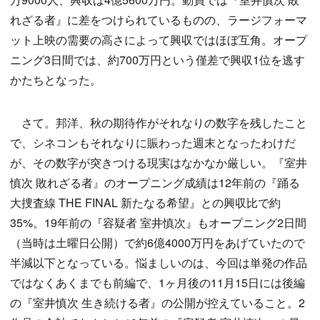
れざる者』に差をつけられているものの、ラージフォーマ
ット上映の需要の高さによって興収ではほぼ互角。オープ
ニング3日間では、約700万円という僅差で興収1位を逃す
かたちとなった。
さて。邦洋、秋の期待作がそれなりの数字を残したこと
で、シネコンもそれなりに賑わった週末となったわけだ
が、その数字が突きつける現実はなかなか厳しい。『室井
慎次 敗れざる者』のオープニング成績は12年前の『踊る
大捜査線 THE FINAL 新たなる希望』との興収比で約
35%。19年前の『容疑者 室井慎次』もオープニング2日間
（当時は土曜日公開）で約6億4000万円をあげていたので
半減以下となっている。悩ましいのは、今回は単発の作品
ではなくあくまでも前編で、1ヶ月後の11月15日には後編
の『室井慎次 生き続ける者』の公開が控えていること。2