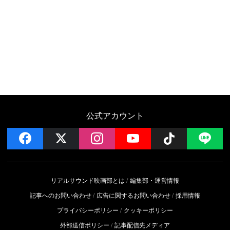
公式アカウント
facebook
x
instagram
YouTube
Follow on 
LI
リアルサウンド映画部とは
編集部・運営情報
記事へのお問い合わせ
広告に関するお問い合わせ
採用情報
プライバシーポリシー
クッキーポリシー
外部送信ポリシー
記事配信先メディア