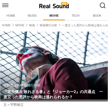
HOME
MUSIC
MOVIE
TECH
BOOK
HOME
MOVIE
映画
映画興行分析
一度立った悪評から映画は逃れら
宇野維正の映画興行分析
『室井慎次 敗れざる者』と『ジョーカー2』の共通点 一
度立った悪評から映画は逃れられるか？
文＝宇野維正