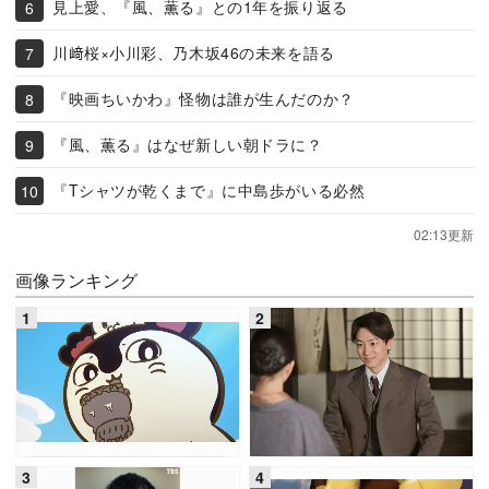
見上愛、『風、薫る』との1年を振り返る
川﨑桜×小川彩、乃木坂46の未来を語る
『映画ちいかわ』怪物は誰が生んだのか？
『風、薫る』はなぜ新しい朝ドラに？
『Tシャツが乾くまで』に中島歩がいる必然
02:13更新
画像ランキング