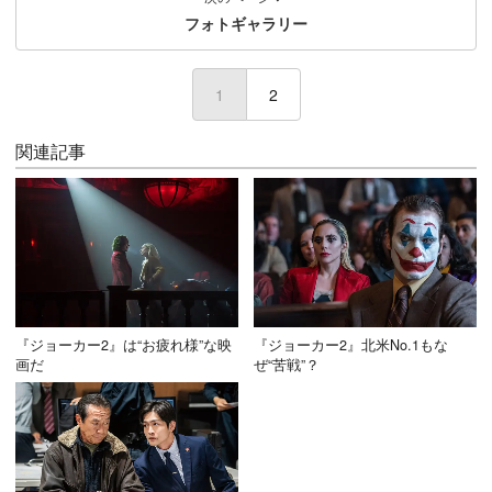
フォトギャラリー
1
2
関連記事
『ジョーカー2』は“お疲れ様”な映
『ジョーカー2』北米No.1もな
画だ
ぜ“苦戦”？