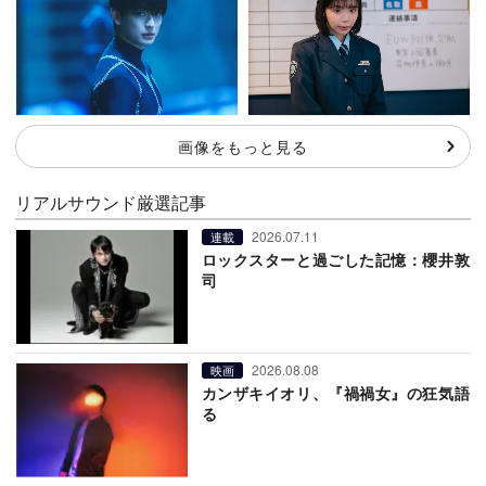
画像をもっと見る
リアルサウンド厳選記事
2026.07.11
連載
ロックスターと過ごした記憶：櫻井敦
司
2026.08.08
映画
カンザキイオリ、『禍禍女』の狂気語
る