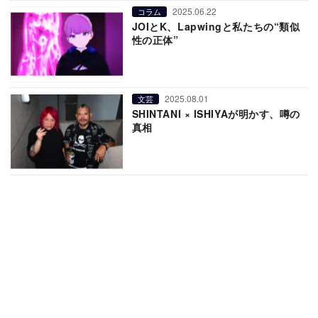
2025.06.22
コラム
JOIとK、Lapwingと私たちの“類似
性の正体”
2025.08.01
文芸
SHINTANI × ISHIYAが明かす、噂の
真相