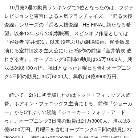
10月第2週の動員ランキングで1位となったのは、フジテ
レビジョンと東宝による人気フランチャイズ、『踊る大捜
査線』シリーズの『踊る大捜査線 THE FINAL 新たなる希
望』以来12年ぶりの劇場映画、スピンオフ作品としては
『容疑者 室井慎次』以来19年ぶりの劇場映画、柳葉敏郎
演じる室井慎次を主人公にした2部作の前編『室井慎次 敗
れざる者』。オープニング3日間の動員は25万1000人、興
収は3億6100万円。祝日となった月曜日を含むオープニン
グ4日間の動員は34万5000人、興収は4億8900万円。
続いて、2位に初登場したのはトッド・フィリップス監
督、ホアキン・フェニックス主演による、前作『ジョーカ
ー』から5年ぶりの続編『ジョーカー：フォリ・ア・ド
ゥ』。オープニング3日間の動員は21万3000人、興収は3
億5400万円。月曜日を含むオープニング4日間の動員は27
万9000人、興収は4億5600万円。動員では『室井慎次 敗