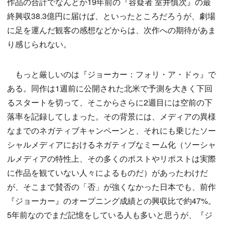
作品の合計でなんとか19年前の『容疑者 室井慎次』の最
終興収38.3億円に届けば、といったところだろうが、劇場
に足を運んだ観客の感想などからは、次作への期待があま
り感じられない。
もっと厳しいのは『ジョーカー：フォリ・ア・ドゥ』で
ある。同作は1週前に公開された北米で予測を大きく下回
るスタートを切って、そこからさらに2週目には空前の下
落率を記録してしまった。その背景には、メディアの異様
なまでのネガティブキャンペーンと、それにも乗じたソー
シャルメディアにおけるネガティブなミーム化（ソーシャ
ルメディアの特性上、その多くのポストやリポストは実際
に作品を観ていない人々によるものだ）があったわけだ
が、そこまで賛否の「否」が強くなかった日本でも、前作
『ジョーカー』のオープニング成績との興収比で約47%。
5年前なのでまだ記憶をしている人も多いと思うが、『ジ